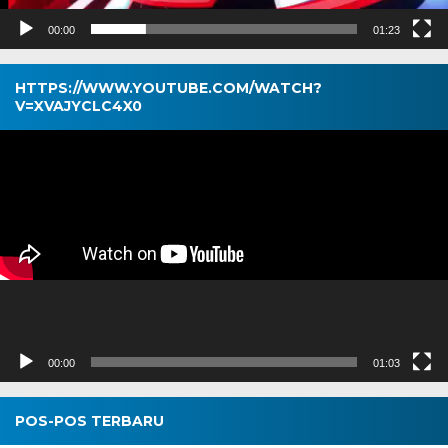
00:00
01:23
HTTPS://WWW.YOUTUBE.COM/WATCH?
V=XVAJYCLC4X0
Pemutar
Video
00:00
01:03
POS-POS TERBARU