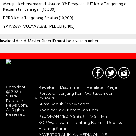
Merajut Kebersamaan di Usia ke-33: Perayaan HUT Kota Tangerang di
Kecamatan Larangan
(10,339)
DPRD Kota Tangerang Selatan
(10,209)
YAYASAN MULYA ABADI PEDULI
(6,105)
Invalid slider id. Master Slider ID must be a valid number.
Contact
Us
Copyright
Redaksi
Disclaimer
Peralatan Kerja
@ 2026
Peraturan Jenjang Karir Wartawan dan
Suara
Karyawan
Republik
Suara Republik News.com
News.Com,
All Rights
Kode perilaku Ketentuan Pers
Reserved
PEDOMAN MEDIA SIBER
VISI – MISI
SOP Wartawan
Tentang Kami
Redaksi
Hubungi Kami
ADVERTORIAL IKLAN MEDIA ONLINE