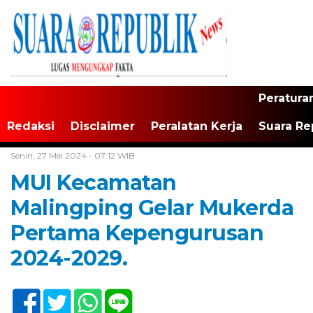
Peratura
Redaksi
Disclaimer
Peralatan Kerja
Suara Re
Home /
Tak Berkategori
Senin, 27 Mei 2024 - 07:12 WIB
MUI Kecamatan
Malingping Gelar Mukerda
Pertama Kepengurusan
2024-2029.