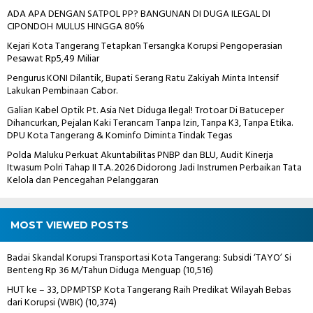
ADA APA DENGAN SATPOL PP? BANGUNAN DI DUGA ILEGAL DI
CIPONDOH MULUS HINGGA 80℅
Kejari Kota Tangerang Tetapkan Tersangka Korupsi Pengoperasian
Pesawat Rp5,49 Miliar
Pengurus KONI Dilantik, Bupati Serang Ratu Zakiyah Minta Intensif
Lakukan Pembinaan Cabor.
Galian Kabel Optik Pt. Asia Net Diduga Ilegal! Trotoar Di Batuceper
Dihancurkan, Pejalan Kaki Terancam Tanpa Izin, Tanpa K3, Tanpa Etika.
DPU Kota Tangerang & Kominfo Diminta Tindak Tegas
Polda Maluku Perkuat Akuntabilitas PNBP dan BLU, Audit Kinerja
Itwasum Polri Tahap II T.A. 2026 Didorong Jadi Instrumen Perbaikan Tata
Kelola dan Pencegahan Pelanggaran
MOST VIEWED POSTS
Badai Skandal Korupsi Transportasi Kota Tangerang: Subsidi ‘TAYO’ Si
Benteng Rp 36 M/Tahun Diduga Menguap
(10,516)
HUT ke – 33, DPMPTSP Kota Tangerang Raih Predikat Wilayah Bebas
dari Korupsi (WBK)
(10,374)