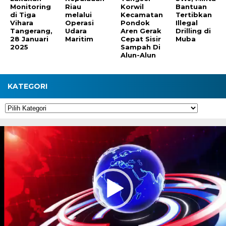
Monitoring
Riau
Korwil
Bantuan
di Tiga
melalui
Kecamatan
Tertibkan
Vihara
Operasi
Pondok
Illegal
Tangerang,
Udara
Aren Gerak
Drilling di
28 Januari
Maritim
Cepat Sisir
Muba
2025
Sampah Di
Alun-Alun
KATEGORI
Kategori
Pemutar
Video