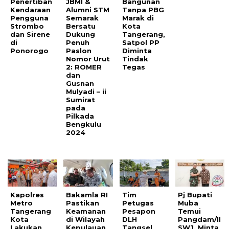
Penertiban
JBMI &
Bangunan
Kendaraan
Alumni STM
Tanpa PBG
Pengguna
Semarak
Marak di
Strombo
Bersatu
Kota
dan Sirene
Dukung
Tangerang,
di
Penuh
Satpol PP
Ponorogo
Paslon
Diminta
Nomor Urut
Tindak
2: ROMER
Tegas
dan
Gusnan
Mulyadi – ii
Sumirat
pada
Pilkada
Bengkulu
2024
Kapolres
Bakamla RI
Tim
Pj Bupati
Metro
Pastikan
Petugas
Muba
Tangerang
Keamanan
Pesapon
Temui
Kota
di Wilayah
DLH
Pangdam/II
Lakukan
Kepulauan
Tangsel
SWJ, Minta