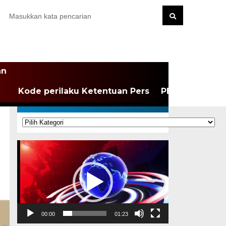
an
Kode perilaku Ketentuan Pers
PEDOMAN MEDI
KATEGORI
Kategori
Pemutar
Video
00:00
01:23