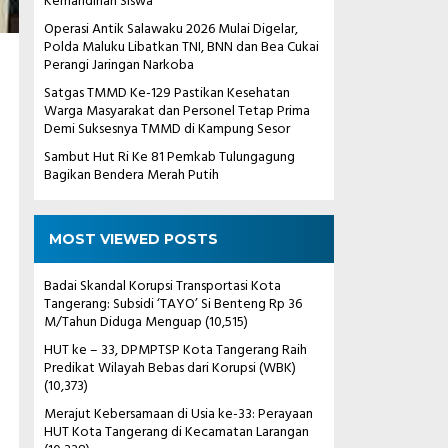
Kemandirian Siswa
Operasi Antik Salawaku 2026 Mulai Digelar,
Polda Maluku Libatkan TNI, BNN dan Bea Cukai
Perangi Jaringan Narkoba
Satgas TMMD Ke-129 Pastikan Kesehatan
Warga Masyarakat dan Personel Tetap Prima
Demi Suksesnya TMMD di Kampung Sesor
Sambut Hut Ri Ke 81 Pemkab Tulungagung
Bagikan Bendera Merah Putih
MOST VIEWED POSTS
Badai Skandal Korupsi Transportasi Kota
Tangerang: Subsidi ‘TAYO’ Si Benteng Rp 36
M/Tahun Diduga Menguap
(10,515)
HUT ke – 33, DPMPTSP Kota Tangerang Raih
Predikat Wilayah Bebas dari Korupsi (WBK)
(10,373)
Merajut Kebersamaan di Usia ke-33: Perayaan
HUT Kota Tangerang di Kecamatan Larangan