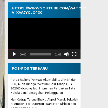
HTTPS://WWW.YOUTUBE.COM/WATCH?
V=XVAJYCLC4X0
Pemutar
Video
00:00
01:03
POS-POS TERBARU
Polda Maluku Perkuat Akuntabilitas PNBP dan
BLU, Audit Kinerja Itwasum Polri Tahap II T.A.
2026 Didorong Jadi Instrumen Perbaikan Tata
Kelola dan Pencegahan Pelanggaran
Hari Ketiga Taruna Bhakti Akpol Masuk Sekolah
di Ambon, Fokus Bentuk Karakter, Disiplin dan