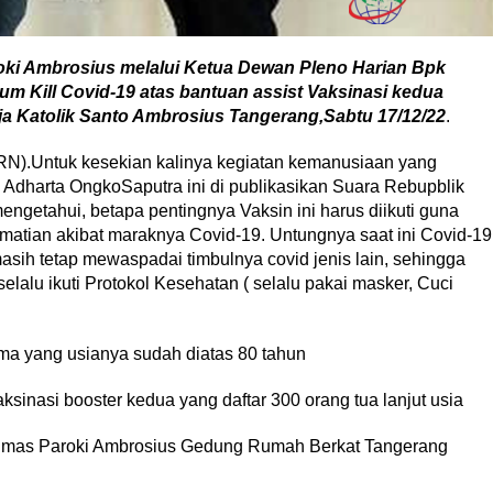
oki Ambrosius melalui Ketua Dewan Pleno Harian Bpk
 Kill Covid-19 atas bantuan assist Vaksinasi kedua
ja Katolik Santo Ambrosius
Tangerang
,Sabtu 17/12/22
.
RN).Untuk kesekian kalinya kegiatan kemanusiaan yang
 Adharta OngkoSaputra ini di publikasikan Suara Rebupblik
ngetahui, betapa pentingnya Vaksin ini harus diikuti guna
matian akibat maraknya Covid-19. Untungnya saat ini Covid-19
ih tetap mewaspadai timbulnya covid jenis lain, sehingga
alu ikuti Protokol Kesehatan ( selalu pakai masker, Cuci
ma yang usianya sudah diatas 80 tahun
ksinasi booster kedua yang daftar 300 orang tua lanjut usia
ati mas Paroki Ambrosius Gedung Rumah Berkat Tangerang