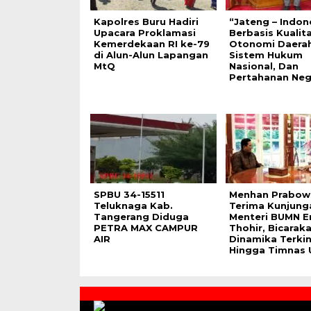
Kapolres Buru Hadiri
“Jateng – Indon
Upacara Proklamasi
Berbasis Kualit
Kemerdekaan RI ke-79
Otonomi Daerah
di Alun-Alun Lapangan
Sistem Hukum
MtQ
Nasional, Dan
Pertahanan Neg
SPBU 34-15511
Menhan Prabow
Teluknaga Kab.
Terima Kunjung
Tangerang Diduga
Menteri BUMN Er
PETRA MAX CAMPUR
Thohir, Bicarak
AIR
Dinamika Terkin
Hingga Timnas 
Contact
Us