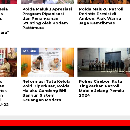
esia
Polda Maluku Apresiasi
Polda Maluku Patroli
as
Program Pipanisasi
Perintis Presisi di
,
dan Penanganan
Ambon, Ajak Warga
Stunting oleh Kodam
Jaga Kamtibmas
Pattimura
ara”
Maluku
o
Reformasi Tata Kelola
Polres Cirebon Kota
an
Polri Diperkuat, Polda
Tingkatkan Patroli
ick
Maluku Gandeng BNI
Mobile Jelang Pemilu
an
Bangun Sistem
2024
i
Keuangan Modern
U-22