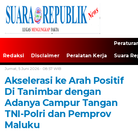
Peratura
Redaksi
Disclaimer
Peralatan Kerja
Suara Re
Home /
Maluku
Jumat, 5 Juni 2026 - 08:57 WIB
Akselerasi ke Arah Positif
Di Tanimbar dengan
Adanya Campur Tangan
TNI-Polri dan Pemprov
Maluku