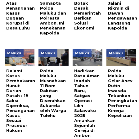
Atas
Samapta
Botak
Jalani
Penanganan
Polda
Desak
Rikmin di
Kasus
Maluku dan
Pemerintah
Bawah
Dugaan
Polresta
Berikan
Pengawasan
Korupsi di
Ambon, Ini
Solusi
Langsung
Desa Luhu
Penekanan
Ekonomi
Kapolda
Kapolda
Maluku
Maluku
Maluku
Maluku
Dalami
Polda
Hadirkan
Polda
Kasus
Maluku
Rasa Aman
Maluku
Pembakaran
Musnahkan
Ibadah
Gelar Anev
Hunut
11 Bom
Tahun
Rutin
Durian
Rakitan
Baru,
Irwasda
Patah : 18
yang
Satgas
Tekankan
Saksi
Diserahkan
Operasi
Peningkatan
Diperiksa,
Sukarela
Lilin
Performa
Penanganan
oleh Warga
Salawaku
Kinerja
Kasus
Tulehu
2025
Kepolisian
Sesuai
Amankan
Prosedur
Sejumlah
Hukum
Gereja di
Ambon