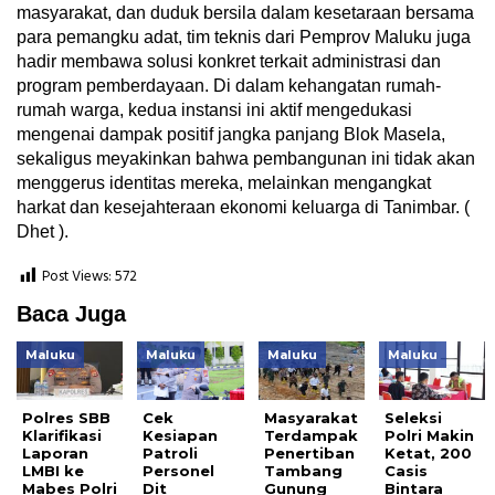
masyarakat, dan duduk bersila dalam kesetaraan bersama
para pemangku adat, tim teknis dari Pemprov Maluku juga
hadir membawa solusi konkret terkait administrasi dan
program pemberdayaan. Di dalam kehangatan rumah-
rumah warga, kedua instansi ini aktif mengedukasi
mengenai dampak positif jangka panjang Blok Masela,
sekaligus meyakinkan bahwa pembangunan ini tidak akan
menggerus identitas mereka, melainkan mengangkat
harkat dan kesejahteraan ekonomi keluarga di Tanimbar. (
Dhet ).
Post Views:
572
Baca Juga
Maluku
Maluku
Maluku
Maluku
Polres SBB
Cek
Masyarakat
Seleksi
Klarifikasi
Kesiapan
Terdampak
Polri Makin
Laporan
Patroli
Penertiban
Ketat, 200
LMBI ke
Personel
Tambang
Casis
Mabes Polri
Dit
Gunung
Bintara