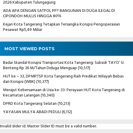
2026 Kabupaten Tulungagung
ADA APA DENGAN SATPOL PP? BANGUNAN DI DUGA ILEGAL DI
CIPONDOH MULUS HINGGA 80℅
Kejari Kota Tangerang Tetapkan Tersangka Korupsi Pengoperasian
Pesawat Rp5,49 Miliar
MOST VIEWED POSTS
Badai Skandal Korupsi Transportasi Kota Tangerang: Subsidi ‘TAYO’ Si
Benteng Rp 36 M/Tahun Diduga Menguap
(10,517)
HUT ke – 33, DPMPTSP Kota Tangerang Raih Predikat Wilayah Bebas
dari Korupsi (WBK)
(10,377)
Merajut Kebersamaan di Usia ke-33: Perayaan HUT Kota Tangerang di
Kecamatan Larangan
(10,340)
DPRD Kota Tangerang Selatan
(10,213)
YAYASAN MULYA ABADI PEDULI
(6,112)
Invalid slider id. Master Slider ID must be a valid number.