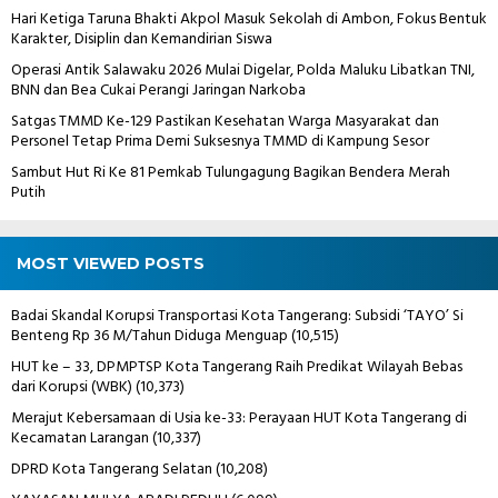
Hari Ketiga Taruna Bhakti Akpol Masuk Sekolah di Ambon, Fokus Bentuk
Karakter, Disiplin dan Kemandirian Siswa
Operasi Antik Salawaku 2026 Mulai Digelar, Polda Maluku Libatkan TNI,
BNN dan Bea Cukai Perangi Jaringan Narkoba
Satgas TMMD Ke-129 Pastikan Kesehatan Warga Masyarakat dan
Personel Tetap Prima Demi Suksesnya TMMD di Kampung Sesor
Sambut Hut Ri Ke 81 Pemkab Tulungagung Bagikan Bendera Merah
Putih
MOST VIEWED POSTS
Badai Skandal Korupsi Transportasi Kota Tangerang: Subsidi ‘TAYO’ Si
Benteng Rp 36 M/Tahun Diduga Menguap
(10,515)
HUT ke – 33, DPMPTSP Kota Tangerang Raih Predikat Wilayah Bebas
dari Korupsi (WBK)
(10,373)
Merajut Kebersamaan di Usia ke-33: Perayaan HUT Kota Tangerang di
Kecamatan Larangan
(10,337)
DPRD Kota Tangerang Selatan
(10,208)