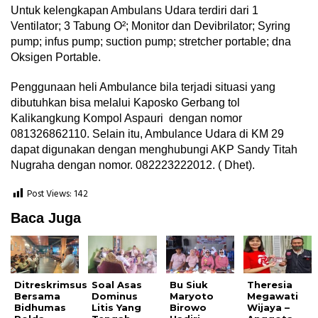
Untuk kelengkapan Ambulans Udara terdiri dari 1
Ventilator; 3 Tabung O²; Monitor dan Devibrilator; Syring
pump; infus pump; suction pump; stretcher portable; dna
Oksigen Portable.
Penggunaan heli Ambulance bila terjadi situasi yang
dibutuhkan bisa melalui Kaposko Gerbang tol
Kalikangkung Kompol Aspauri dengan nomor
081326862110. Selain itu, Ambulance Udara di KM 29
dapat digunakan dengan menghubungi AKP Sandy Titah
Nugraha dengan nomor. 082223222012. ( Dhet).
Post Views:
142
Baca Juga
Ditreskrimsus
Soal Asas
Bu Siuk
Theresia
Bersama
Dominus
Maryoto
Megawati
Bidhumas
Litis Yang
Birowo
Wijaya –