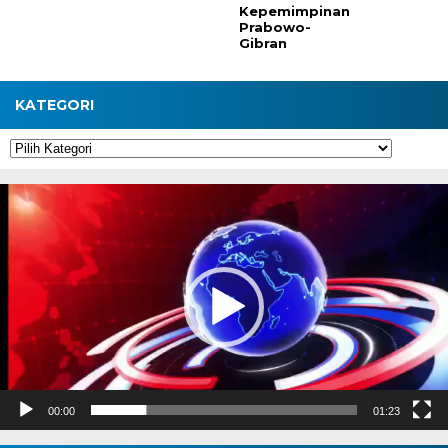
Kepemimpinan
Prabowo-
Gibran
KATEGORI
Kategori
Pemutar
Video
00:00
01:23