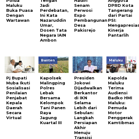
Polda
Tengah
Hadiri
Anggota
Maluku
Jadi
Senam
DPRD Kota
Buka Puasa
Perdebatan,
Perwosi
Tangerang
Dengan
Ini Kata
Expo
dari Partai
Wartawan
Nazaruddin
Pembangunan
PSI:
Umar,
Desa
Mengapresias
Dosen Tata
Pakisrejo
Kinerja
Negara IAIN
Pantarlih
Ambon
Banten
Maluku
Pj Bupati
Kapolsek
Presiden
Kapolda
Muba Ikuti
Malingping
Jokowi
Maluku
Sosialisasi
Polres
Dijadwalkan
Terima
Penilaian
Lebak
Berkantor
Audiensi
Penjabat
Bersama
di IKN
Badko HMI
Kepala
Kelompok
Selama
Maluku:
Daerah
Tani Panen
Lebih dari
Pemuda
Secara
Raya
Sebulan:
Motor
Virtual
Jagung
Langkah
Penggerak
Kuartal III
Persiapan
Kamtibmas
Akhir
Menuju
Transisi