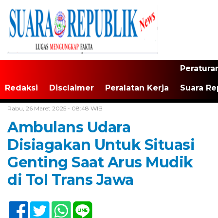
Peratura
Redaksi
Disclaimer
Peralatan Kerja
Suara Re
Home /
Tak Berkategori
Rabu, 26 Maret 2025 - 08:48 WIB
Ambulans Udara
Disiagakan Untuk Situasi
Genting Saat Arus Mudik
di Tol Trans Jawa