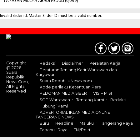
YAYASAN MULYA ABADI PEDULI
(6,099)
Invalid slider id. Master Slider ID must be a valid number.
Contact
Us
Copyright
Redaksi
Disclaimer
Peralatan Kerja
@ 2026
Peraturan Jenjang Karir Wartawan dan
Suara
Karyawan
Republik
Suara Republik News.com
News.Com,
All Rights
Kode perilaku Ketentuan Pers
Reserved
PEDOMAN MEDIA SIBER
VISI – MISI
SOP Wartawan
Tentang Kami
Redaksi
Hubungi Kami
ADVERTORIAL IKLAN MEDIA ONLINE
TANGERANG NEWS
Buru
Headline
Maluku
Tangerang Raya
Tapanuli Raya
TNI/Polri