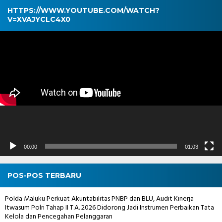
HTTPS://WWW.YOUTUBE.COM/WATCH?
V=XVAJYCLC4X0
Pemutar
Video
00:00
01:03
POS-POS TERBARU
Polda Maluku Perkuat Akuntabilitas PNBP dan BLU, Audit Kinerja
Itwasum Polri Tahap II T.A. 2026 Didorong Jadi Instrumen Perbaikan Tata
Kelola dan Pencegahan Pelanggaran