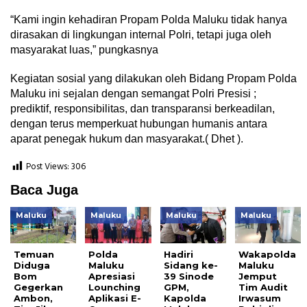
“Kami ingin kehadiran Propam Polda Maluku tidak hanya
dirasakan di lingkungan internal Polri, tetapi juga oleh
masyarakat luas,” pungkasnya
Kegiatan sosial yang dilakukan oleh Bidang Propam Polda
Maluku ini sejalan dengan semangat Polri Presisi ;
prediktif, responsibilitas, dan transparansi berkeadilan,
dengan terus memperkuat hubungan humanis antara
aparat penegak hukum dan masyarakat.( Dhet ).
Post Views:
306
Baca Juga
Maluku
Maluku
Maluku
Maluku
Temuan
Polda
Hadiri
Wakapolda
Diduga
Maluku
Sidang ke-
Maluku
Bom
Apresiasi
39 Sinode
Jemput
Gegerkan
Lounching
GPM,
Tim Audit
Ambon,
Aplikasi E-
Kapolda
Irwasum