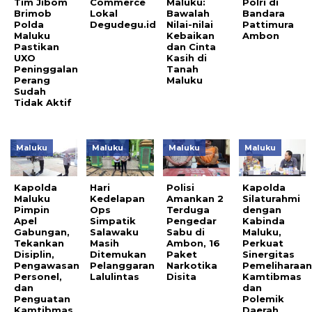
Tim Jibom
Commerce
Maluku:
Polri di
Brimob
Lokal
Bawalah
Bandara
Polda
Degudegu.id
Nilai-nilai
Pattimura
Maluku
Kebaikan
Ambon
Pastikan
dan Cinta
UXO
Kasih di
Peninggalan
Tanah
Perang
Maluku
Sudah
Tidak Aktif
Maluku
Maluku
Maluku
Maluku
Kapolda
Hari
Polisi
Kapolda
Maluku
Kedelapan
Amankan 2
Silaturahmi
Pimpin
Ops
Terduga
dengan
Apel
Simpatik
Pengedar
Kabinda
Gabungan,
Salawaku
Sabu di
Maluku,
Tekankan
Masih
Ambon, 16
Perkuat
Disiplin,
Ditemukan
Paket
Sinergitas
Pengawasan
Pelanggaran
Narkotika
Pemeliharaa
Personel,
Lalulintas
Disita
Kamtibmas
dan
dan
Penguatan
Polemik
Kamtibmas
Daerah