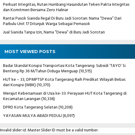
Perkuat Integritas, Rutan Humbang Hasundutan Teken Pakta Integritas
dan Komitmen Bersama Zero Halinar
Rantai Pasok Sianida Ilegal Di Buru Jadi Sorotan: Nama “Dewa” Dari
Parbulu Unit 17 Ditunjuk Warga Sebagai Pemasok
Jual Sianida Tanpa Izin, Nama “Dewa” di Buru Jadi Sorotan
MOST VIEWED POSTS
Badai Skandal Korupsi Transportasi Kota Tangerang: Subsidi ‘TAYO’ Si
Benteng Rp 36 M/Tahun Diduga Menguap
(10,515)
HUT ke – 33, DPMPTSP Kota Tangerang Raih Predikat Wilayah Bebas
dari Korupsi (WBK)
(10,370)
Merajut Kebersamaan di Usia ke-33: Perayaan HUT Kota Tangerang di
Kecamatan Larangan
(10,336)
DPRD Kota Tangerang Selatan
(10,208)
YAYASAN MULYA ABADI PEDULI
(6,097)
Invalid slider id. Master Slider ID must be a valid number.