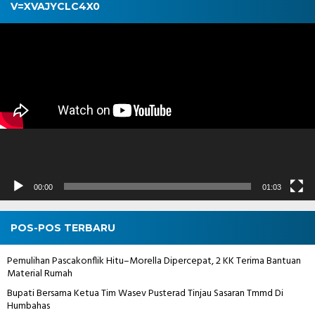
V=XVAJYCLC4X0
Pemutar
Video
00:00
01:03
POS-POS TERBARU
Pemulihan Pascakonflik Hitu–Morella Dipercepat, 2 KK Terima Bantuan
Material Rumah
Bupati Bersama Ketua Tim Wasev Pusterad Tinjau Sasaran Tmmd Di
Humbahas