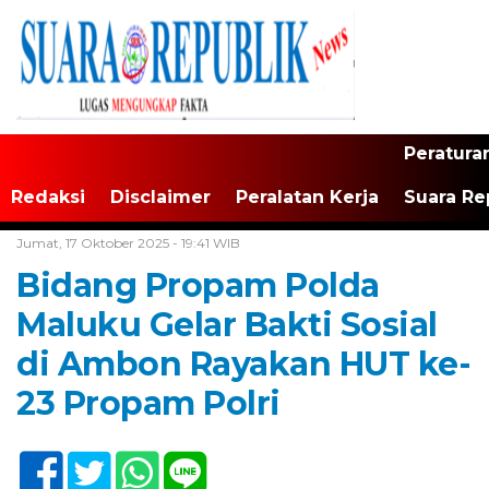
Peratura
Redaksi
Disclaimer
Peralatan Kerja
Suara Re
Home /
Maluku
Jumat, 17 Oktober 2025 - 19:41 WIB
Bidang Propam Polda
Maluku Gelar Bakti Sosial
di Ambon Rayakan HUT ke-
23 Propam Polri