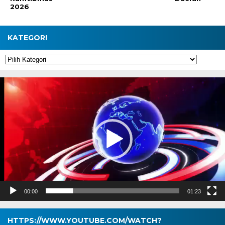
2026
KATEGORI
Kategori
Pemutar
Video
00:00
01:23
HTTPS://WWW.YOUTUBE.COM/WATCH?