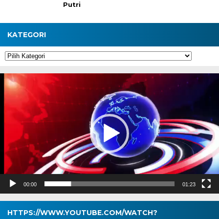
Putri
KATEGORI
Kategori
Pemutar
Video
00:00
01:23
HTTPS://WWW.YOUTUBE.COM/WATCH?