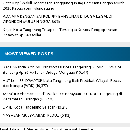
Ucca Kopi Wakili Kecamatan Tanggunggunung Pameran Pangan Murah
2026 Kabupaten Tulungagung
ADA APA DENGAN SATPOL PP? BANGUNAN DI DUGA ILEGAL DI
CIPONDOH MULUS HINGGA 80℅
Kejari Kota Tangerang Tetapkan Tersangka Korupsi Pengoperasian
Pesawat Rp5,49 Miliar
MOST VIEWED POSTS
Badai Skandal Korupsi Transportasi Kota Tangerang: Subsidi ‘TAYO’ Si
Benteng Rp 36 M/Tahun Diduga Menguap
(10,517)
HUT ke – 33, DPMPTSP Kota Tangerang Raih Predikat Wilayah Bebas
dari Korupsi (WBK)
(10,377)
Merajut Kebersamaan di Usia ke-33: Perayaan HUT Kota Tangerang di
Kecamatan Larangan
(10,340)
DPRD Kota Tangerang Selatan
(10,213)
YAYASAN MULYA ABADI PEDULI
(6,112)
Invalid slider id. Master Slider ID must be a valid number.