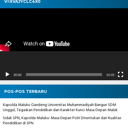
V=XVAJYCLC4X0
Pemutar
Video
00:00
01:03
POS-POS TERBARU
Kapolda Maluku Gandeng Universitas Muhammadiyah Bangun SDM
Unggul, Tegaskan Pendidikan dan Karakter Kunci Masa Depan Maluk
Sidak SPN, Kapolda Maluku: Masa Depan Polri Ditentukan dari Kualitas
Pendidikan di SPN