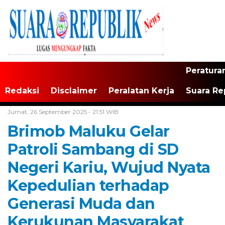
Peratura
Redaksi
Disclaimer
Peralatan Kerja
Suara Re
Home /
Maluku
Jumat, 26 September 2025 - 21:51 WIB
Brimob Maluku Gelar
Patroli Sambang di SD
Negeri Kariu, Wujud Nyata
Kepedulian terhadap
Generasi Muda dan
Kerukunan Masyarakat