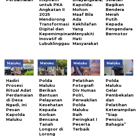
untuk PKA
Kapolda:
Bagikan
Angkatan II
Mohon
Bendera
2025
Maaf Bila
Merah
Mendorong
Ada
Putih
Transformasi
Kekhilafan
Kepada
Digital dan
Yang
Pengendara
Kepemimpinan
Menyakiti
Bermotor
Inovatif di
Hati
Lubuklinggau
Masyarakat
Maluku
Maluku
Maluku
Maluku
Hadiri
Polda
Pelatihan
Polda
Prosesi
Maluku
Fotografi
Maluku
Ritual Adat
Berikan
Div Humas
Gelar
Perdamaian
Bantuan
Polri,
Pembekalan
di Desa
Pelayanan
Perwakilan
dan
Ngadi, Ini
Kesehatan
Polda
Pelatihan
Pesan
Kepada
Maluku
Keterampilan
Kapolda
Korban
Raih
“Siap
Maluku
Bencana
Peringkat I
Pensiun
Tanah
Peserta
Bahagia”
Longsor di
Terbaik
Lorong