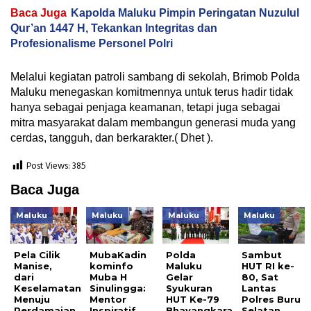
Baca Juga
Kapolda Maluku Pimpin Peringatan Nuzulul
Qur’an 1447 H, Tekankan Integritas dan
Profesionalisme Personel Polri
Melalui kegiatan patroli sambang di sekolah, Brimob Polda
Maluku menegaskan komitmennya untuk terus hadir tidak
hanya sebagai penjaga keamanan, tetapi juga sebagai
mitra masyarakat dalam membangun generasi muda yang
cerdas, tangguh, dan berkarakter.( Dhet ).
Post Views:
385
Baca Juga
Maluku
Maluku
Maluku
Maluku
Pela Cilik
MubaKadin
Polda
Sambut
Manise,
kominfo
Maluku
HUT RI ke-
dari
Muba H
Gelar
80, Sat
Keselamatan
Sinulingga:
Syukuran
Lantas
Menuju
Mentor
HUT Ke-79
Polres Buru
Perdamaian
Inspiratif
Bhayangkara,
Selatan