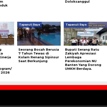
em
Doloksanggul
nduk
Tapanuli Raya
Tapanuli Raya
g
Seorang Bocah Berusia
Bupati Serang Ratu
ka
7 Tahun Tewas di
Zakiyah Apresiasi
Kinerja
Kolam Renang Sipinsur
Lembaga
n
Saat Berkunjung
Perekonomian NU
Banten Yang Dorong
ogram/
UMKM Berdaya.
 2026