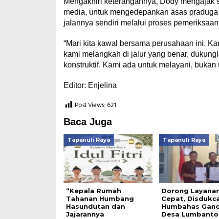
Mengakhiri keterangannya, Dody mengajak 
media, untuk mengedepankan asas praduga 
jalannya sendiri melalui proses pemeriksaan 
“Mari kita kawal bersama perusahaan ini. Ka
kami melangkah di jalur yang benar, dukungl
konstruktif. Kami ada untuk melayani, bukan u
Editor: Enjelina
Post Views:
621
Baca Juga
Tapanuli Raya
Tapanuli Raya
“Kepala Rumah
Dorong Layanan
Tahanan Humbang
Cepat, Disdukca
Hasundutan dan
Humbahas Gan
Jajarannya
Desa Lumbanto