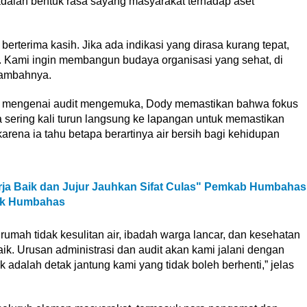
dalah bentuk rasa sayang masyarakat terhadap aset
i berterima kasih. Jika ada indikasi yang dirasa kurang tepat,
og. Kami ingin membangun budaya organisasi yang sehat, di
tambahnya.
u mengenai audit mengemuka, Dody memastikan bahwa fokus
Ia sering kali turun langsung ke lapangan untuk memastikan
 karena ia tahu betapa berartinya air bersih bagi kehidupan
rja Baik dan Jujur Jauhkan Sifat Culas" Pemkab Humbahas
uk Humbahas
 rumah tidak kesulitan air, ibadah warga lancar, dan kesehatan
aik. Urusan administrasi dan audit akan kami jalani dengan
adalah detak jantung kami yang tidak boleh berhenti,” jelas