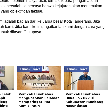
seluruh elemen masyarakat, termasuk para pengamat dan
tak bersalah. Ia percaya bahwa kejujuran akan menemukan
yang objektif dan faktual.
mi adalah bagian dari keluarga besar Kota Tangerang. Jika
ah kami. Jika kami keliru, ingatkanlah kami dengan cara yang
ntuk dilayani,” tutupnya.
Tapanuli Raya
Tapanuli Raya
 Lebih
Pemkab Humbahas
Pemkab Humbahas
pil
Mengucapkan Selamat
Buka Lp3 Pkk Di
deng
Memperingati Hari
Kabupaten Humbang
bing
Kamis Putih
Hasundutan