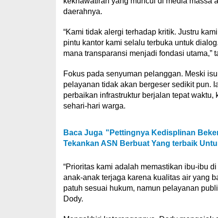
kekhawatiran yang muncul di media massa a
daerahnya.
“Kami tidak alergi terhadap kritik. Justru kam
pintu kantor kami selalu terbuka untuk dial
mana transparansi menjadi fondasi utama,” 
Fokus pada senyuman pelanggan. Meski is
pelayanan tidak akan bergeser sedikit pun. 
perbaikan infrastruktur berjalan tepat waktu,
sehari-hari warga.
Baca Juga
"Pettingnya Kedisplinan Beke
Tekankan ASN Berbuat Yang terbaik Unt
“Prioritas kami adalah memastikan ibu-ibu di
anak-anak terjaga karena kualitas air yang b
patuh sesuai hukum, namun pelayanan publik 
Dody.