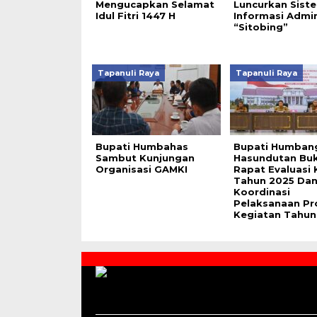
Mengucapkan Selamat
Luncurkan Sist
Idul Fitri 1447 H
Informasi Admi
“Sitobing”
Tapanuli Raya
Tapanuli Raya
Bupati Humbahas
Bupati Humban
Sambut Kunjungan
Hasundutan Bu
Organisasi GAMKI
Rapat Evaluasi 
Tahun 2025 Da
Koordinasi
Pelaksanaan Pr
Kegiatan Tahun
Contact
Us