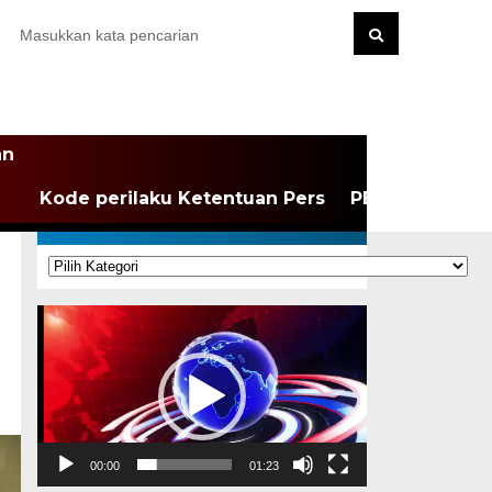
an
Kode perilaku Ketentuan Pers
PEDOMAN MEDI
KATEGORI
Kategori
Pemutar
Video
00:00
01:23