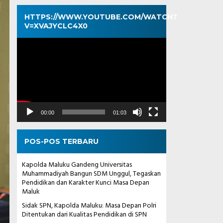
HTTPS://WWW.YOUTUBE.COM/WATCH?
V=XVAJYCLC4X0
Pemutar
Video
00:00
01:03
POS-POS TERBARU
Kapolda Maluku Gandeng Universitas
Muhammadiyah Bangun SDM Unggul, Tegaskan
Pendidikan dan Karakter Kunci Masa Depan
Maluk
Sidak SPN, Kapolda Maluku: Masa Depan Polri
Ditentukan dari Kualitas Pendidikan di SPN