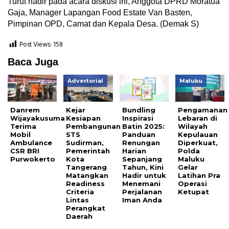
Turut hadir pada acara diskusi ini, Anggota DPRD Moratua
Gaja, Manager Lapangan Food Estate Van Basten,
Pimpinan OPD, Camat dan Kepala Desa. (Demak S)
Post Views:
158
Baca Juga
Advertorial
Maluku
Danrem
Kejar
Bundling
Pengamanan
Wijayakusuma
Kesiapan
Inspirasi
Lebaran di
Terima
Pembangunan
Batin 2025:
Wilayah
Mobil
STS
Panduan
Kepulauan
Ambulance
Sudirman,
Renungan
Diperkuat,
CSR BRI
Pemerintah
Harian
Polda
Purwokerto
Kota
Sepanjang
Maluku
Tangerang
Tahun, Kini
Gelar
Matangkan
Hadir untuk
Latihan Pra
Readiness
Menemani
Operasi
Criteria
Perjalanan
Ketupat
Lintas
Iman Anda
Perangkat
Daerah