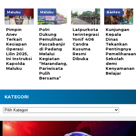
Maluku
Maluku
Banten
Pimpin
Polri
Latpurkota
Kunjungan
Anev
Dukung
terintegrasi
Kepala
Terkait
Pemulihan
Yonif 406
Dinas
Kesiapan
Pascabanjir
Candra
Tekankan
Operasi
di Padang
Kusuma
Pentingnya
Lilin 2025,
Melalui
Resmi
Pemeliharaa
Ini Instruksi
Kegiatan
Dibuka
Sekolah
Kapolda
“Marandang,
demi
Maluku
Pariwisata
Kenyamanan
Pulih
Belajar
Bersama”
KATEGORI
Kategori
Pemutar
Video