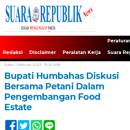
Peratura
Redaksi
Disclaimer
Peralatan Kerja
Suara Re
Home /
Tak Berkategori
Rabu, 1 Februari 2023 - 19:52 WIB
Bupati Humbahas Diskusi
Bersama Petani Dalam
Pengembangan Food
Estate