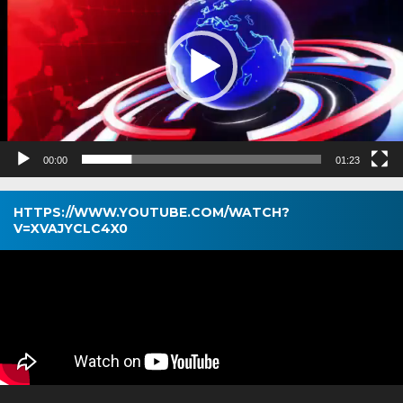
00:00
01:23
HTTPS://WWW.YOUTUBE.COM/WATCH?
V=XVAJYCLC4X0
Pemutar
Video