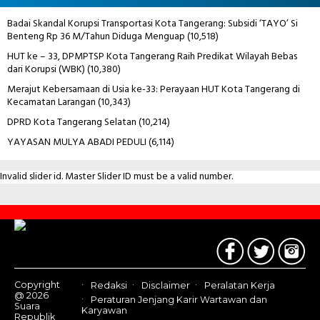
Badai Skandal Korupsi Transportasi Kota Tangerang: Subsidi ‘TAYO’ Si
Benteng Rp 36 M/Tahun Diduga Menguap
(10,518)
HUT ke – 33, DPMPTSP Kota Tangerang Raih Predikat Wilayah Bebas
dari Korupsi (WBK)
(10,380)
Merajut Kebersamaan di Usia ke-33: Perayaan HUT Kota Tangerang di
Kecamatan Larangan
(10,343)
DPRD Kota Tangerang Selatan
(10,214)
YAYASAN MULYA ABADI PEDULI
(6,114)
Invalid slider id. Master Slider ID must be a valid number.
Contact
Us
Copyright
Redaksi
Disclaimer
Peralatan Kerja
@ 2026
Peraturan Jenjang Karir Wartawan dan
Suara
Karyawan
Republik