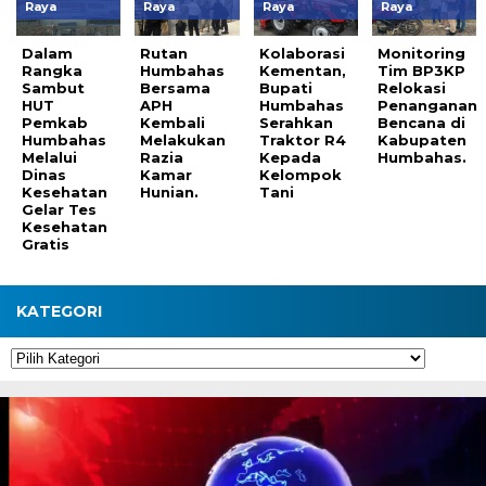
Raya
Raya
Raya
Raya
Dalam
Rutan
Kolaborasi
Monitoring
Rangka
Humbahas
Kementan,
Tim BP3KP
Sambut
Bersama
Bupati
Relokasi
HUT
APH
Humbahas
Penanganan
Pemkab
Kembali
Serahkan
Bencana di
Humbahas
Melakukan
Traktor R4
Kabupaten
Melalui
Razia
Kepada
Humbahas.
Dinas
Kamar
Kelompok
Kesehatan
Hunian.
Tani
Gelar Tes
Kesehatan
Gratis
KATEGORI
Kategori
Pemutar
Video