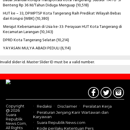
Badai Skandal Korupsi Transportasi Kota Tangerang: Subsidi ‘TAYO’ Si
Benteng Rp 36 M/Tahun Diduga Menguap
(10,518)
HUT ke – 33, DPMPTSP Kota Tangerang Raih Predikat Wilayah Bebas
dari Korupsi (WBK)
(10,380)
Merajut Kebersamaan di Usia ke-33: Perayaan HUT Kota Tangerang di
Kecamatan Larangan
(10,343)
DPRD Kota Tangerang Selatan
(10,214)
YAYASAN MULYA ABADI PEDULI
(6,114)
Invalid slider id. Master Slider ID must be a valid number.
Contact
Us
Copyright
Redaksi
Disclaimer
Peralatan Kerja
@ 2026
Peraturan Jenjang Karir Wartawan dan
Suara
Karyawan
Republik
Suara Republik News.com
News.Com,
All Rights
Kode perilaku Ketentuan Pers