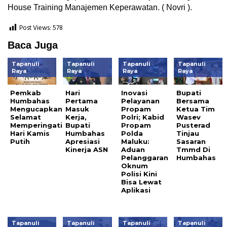
House Training Manajemen Keperawatan. ( Novri ).
Post Views:
578
Baca Juga
Tapanuli
Tapanuli
Tapanuli
Tapanuli
Raya
Raya
Raya
Raya
Pemkab
Hari
Inovasi
Bupati
Humbahas
Pertama
Pelayanan
Bersama
Mengucapkan
Masuk
Propam
Ketua Tim
Selamat
Kerja,
Polri; Kabid
Wasev
Memperingati
Bupati
Propam
Pusterad
Hari Kamis
Humbahas
Polda
Tinjau
Putih
Apresiasi
Maluku:
Sasaran
Kinerja ASN
Aduan
Tmmd Di
Pelanggaran
Humbahas
Oknum
Polisi Kini
Bisa Lewat
Aplikasi
Tapanuli
Tapanuli
Tapanuli
Tapanuli