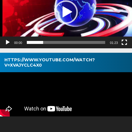
00:00
01:23
HTTPS://WWW.YOUTUBE.COM/WATCH?
V=XVAJYCLC4X0
Pemutar
Video