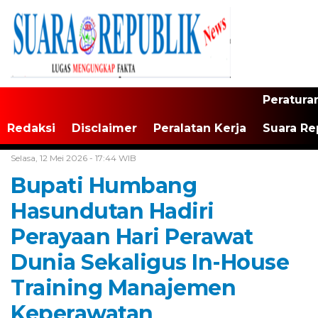
Peratura
Redaksi
Disclaimer
Peralatan Kerja
Suara Re
Home /
Tapanuli Raya
Selasa, 12 Mei 2026 - 17:44 WIB
Bupati Humbang
Hasundutan Hadiri
Perayaan Hari Perawat
Dunia Sekaligus In-House
Training Manajemen
Keperawatan