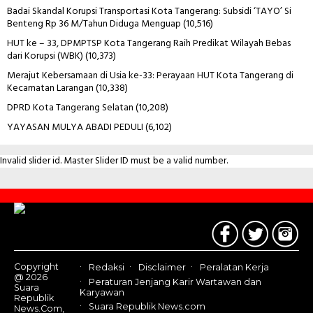
Badai Skandal Korupsi Transportasi Kota Tangerang: Subsidi ‘TAYO’ Si
Benteng Rp 36 M/Tahun Diduga Menguap
(10,516)
HUT ke – 33, DPMPTSP Kota Tangerang Raih Predikat Wilayah Bebas
dari Korupsi (WBK)
(10,373)
Merajut Kebersamaan di Usia ke-33: Perayaan HUT Kota Tangerang di
Kecamatan Larangan
(10,338)
DPRD Kota Tangerang Selatan
(10,208)
YAYASAN MULYA ABADI PEDULI
(6,102)
Invalid slider id. Master Slider ID must be a valid number.
Contact
Us
Copyright
Redaksi
Disclaimer
Peralatan Kerja
@ 2026
Peraturan Jenjang Karir Wartawan dan
Suara
Karyawan
Republik
Suara Republik News.com
News.Com,