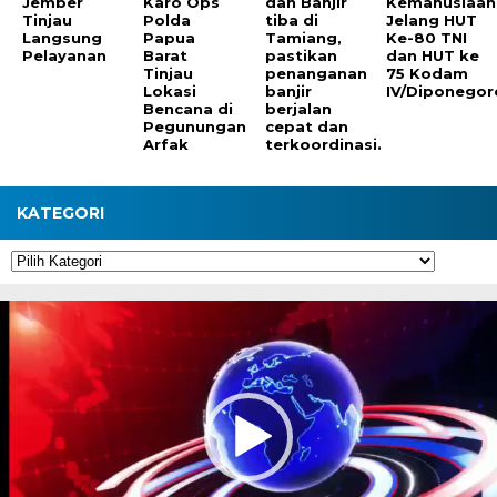
Jember
Karo Ops
dan Banjir
Kemanusiaan
Tinjau
Polda
tiba di
Jelang HUT
Langsung
Papua
Tamiang,
Ke-80 TNI
Pelayanan
Barat
pastikan
dan HUT ke
Tinjau
penanganan
75 Kodam
Lokasi
banjir
IV/Diponegor
Bencana di
berjalan
Pegunungan
cepat dan
Arfak
terkoordinasi.
KATEGORI
Kategori
Pemutar
Video