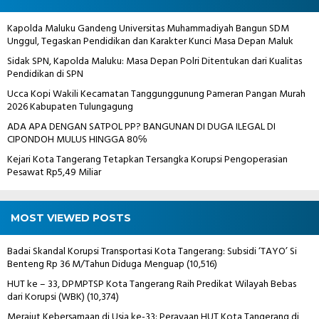
Kapolda Maluku Gandeng Universitas Muhammadiyah Bangun SDM
Unggul, Tegaskan Pendidikan dan Karakter Kunci Masa Depan Maluk
Sidak SPN, Kapolda Maluku: Masa Depan Polri Ditentukan dari Kualitas
Pendidikan di SPN
Ucca Kopi Wakili Kecamatan Tanggunggunung Pameran Pangan Murah
2026 Kabupaten Tulungagung
ADA APA DENGAN SATPOL PP? BANGUNAN DI DUGA ILEGAL DI
CIPONDOH MULUS HINGGA 80℅
Kejari Kota Tangerang Tetapkan Tersangka Korupsi Pengoperasian
Pesawat Rp5,49 Miliar
MOST VIEWED POSTS
Badai Skandal Korupsi Transportasi Kota Tangerang: Subsidi ‘TAYO’ Si
Benteng Rp 36 M/Tahun Diduga Menguap
(10,516)
HUT ke – 33, DPMPTSP Kota Tangerang Raih Predikat Wilayah Bebas
dari Korupsi (WBK)
(10,374)
Merajut Kebersamaan di Usia ke-33: Perayaan HUT Kota Tangerang di