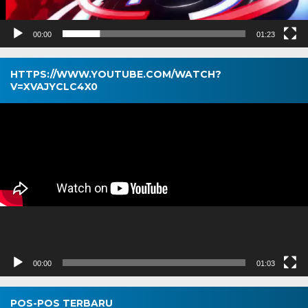
00:00
01:23
HTTPS://WWW.YOUTUBE.COM/WATCH?
V=XVAJYCLC4X0
Pemutar
Video
00:00
01:03
POS-POS TERBARU