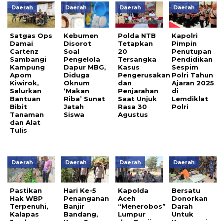
Daerah
Daerah
Daerah
Daerah
Satgas Ops
Kebumen
Polda NTB
Kapolri
Damai
Disorot
Tetapkan
Pimpin
Cartenz
Soal
20
Penutupan
Sambangi
Pengelola
Tersangka
Pendidikan
Kampung
Dapur MBG,
Kasus
Sespim
Apom
Diduga
Pengerusakan
Polri Tahun
Kiwirok,
Oknum
dan
Ajaran 2025
Salurkan
‘Makan
Penjarahan
di
Bantuan
Riba’ Sunat
Saat Unjuk
Lemdiklat
Bibit
Jatah
Rasa 30
Polri
Tanaman
Siswa
Agustus
dan Alat
Tulis
Daerah
Daerah
Daerah
Daerah
Pastikan
Hari Ke-5
Kapolda
Bersatu
Hak WBP
Penanganan
Aceh
Donorkan
Terpenuhi,
Banjir
“Menerobos”
Darah
Kalapas
Bandang,
Lumpur
Untuk