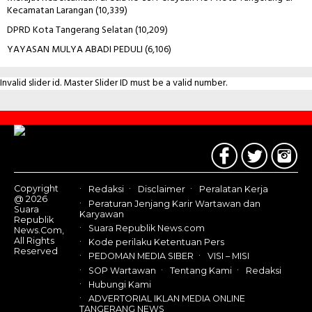
Kecamatan Larangan
(10,339)
DPRD Kota Tangerang Selatan
(10,209)
YAYASAN MULYA ABADI PEDULI
(6,106)
Invalid slider id. Master Slider ID must be a valid number.
Contact
Us
Copyright
Redaksi
Disclaimer
Peralatan Kerja
@ 2026
Peraturan Jenjang Karir Wartawan dan
Suara
Karyawan
Republik
Suara Republik News.com
News.Com,
All Rights
Kode perilaku Ketentuan Pers
Reserved
PEDOMAN MEDIA SIBER
VISI – MISI
SOP Wartawan
Tentang Kami
Redaksi
Hubungi Kami
ADVERTORIAL IKLAN MEDIA ONLINE
TANGERANG NEWS