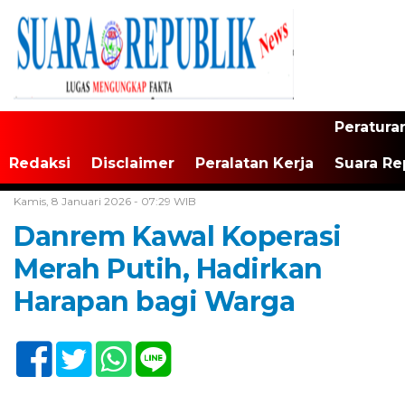
Peratura
Redaksi
Disclaimer
Peralatan Kerja
Suara Re
Home /
Daerah
Kamis, 8 Januari 2026 - 07:29 WIB
Danrem Kawal Koperasi
Merah Putih, Hadirkan
Harapan bagi Warga