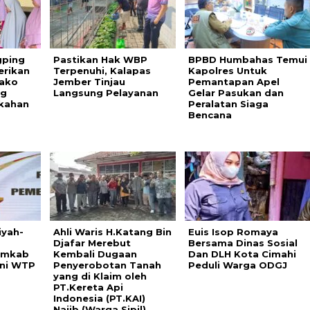
gping
Pastikan Hak WBP
BPBD Humbahas Temui
erikan
Terpenuhi, Kalapas
Kapolres Untuk
ako
Jember Tinjau
Pemantapan Apel
ng
Langsung Pelayanan
Gelar Pasukan dan
gkahan
Peralatan Siaga
Bencana
iyah-
Ahli Waris H.Katang Bin
Euis Isop Romaya
Djafar Merebut
Bersama Dinas Sosial
emkab
Kembali Dugaan
Dan DLH Kota Cimahi
ini WTP
Penyerobotan Tanah
Peduli Warga ODGJ
yang di Klaim oleh
PT.Kereta Api
Indonesia (PT.KAI)
Najib (Warga Sipil)