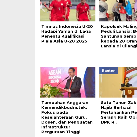
Timnas Indonesia U-20
Kapolsek Malin
Hadapi Yaman di Laga
Peduli Lansia: B
Penentu Kualifikasi
Santunan Semb
Piala Asia U-20 2025
kepada 20 Ora
Lansia di Cilan
Banten
Tambahan Anggaran
Satu Tahun Zak
Kemendikbudristek:
Najib Berhasil
Fokus pada
Pertahankan P
Kesejahteraan Guru,
Serang Raih Op
Dosen, dan Penguatan
BPK RI.
Infrastruktur
Perguruan Tinggi