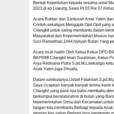
Bentuk Kepedulian kepada sesama umat Musl
2023,di kp Luwung Sawo Rt 03 Rw 07,Kelura
Acara Bukber dan Santunan Anak Yatim dan D
Contoh,sekaligus Mengajak Opd Opd yang ada 
Citangkil.untuk saling membantu dalam be
Masyarakat dan Kepemerintahan,khusus nya d
Suci Ramadhan,1444,hijriyah Bulan Yang p
Acara ini,di hadiri Oleh Ketua Ketua DPD 
BKPRMI Citangkil Iman Surahman, Ketua Pa
Arya Rediyana Putra S.pd.M.Lisekaligis ket
Anak Yatim juga Dhuafa,
Dalam sambutanya,Ustad Fatahilah,S,pd.M
Saya Ucapkan banyak banyak terima kasih
Citangkil yang pasti nya bahu membahu,deng
berkumpul,bersilaturahmi di bulan yang Barok
kepemerintahan Desa dan Kecamatan,untuk s
tangan kita,membantu,Berbagi kepada Anak
dengan kita saling Berbagi,bisa membantu m