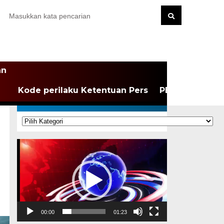
an
Kode perilaku Ketentuan Pers
PEDOMAN MEDI
KATEGORI
Kategori
Pemutar
Video
00:00
01:23