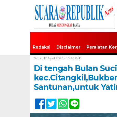
Redaksi
Disclaimer
Peralatan Ker
Home /
Tak Berkategori
Senin, 17 April 2023 - 10:45 WIB
Di tengah Bulan Su
kec.Citangkil,Bukbe
Santunan,untuk Yat