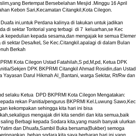
im,yang Bertempat Bersebelahan Mesjid .Minggu 16 April
han Kebon Sari,Kecamatan Citangkil,Kota Cilegon.
uafa ini,untuk Perdana kalinya di lakukan untuk jadikan
di sektar Toritorial yang terbagi di 7 keluarhan,se Kec
ntuk kepedulian kepada sesama,dan mengajak ke semua Eleme
i sektar Desa/keL Se Kec.Citangkil.apalagi di dalam Bulan
enuh Berkah
BKPRMI Kota Cilegon Ustad Fatahilah,S pd,M,pd, Ketua DPK
nitia/Sekjen DPK BKPRMI Citangkil Ahmad Rosidin,dan Ustad
ua Yayasan Darul Hikmah Al_Bantani, warga Sekitar, Rt/Rw dan
.pd selaku Ketua DPD BKPRMI Kota Cilegon Mengatakan:
 kepada rekan Panitia/pengurus BKPRMI Kel.Luwung Sawo,Kec
an kekompakan sehingga kita hari ini bisa
ah,sekaligus mengajak diri kita sendiri dan kita semua,baik
aling Berbagi kepada Sodara kita,yang masih banyak ulurkan
 Yatim dan Dhuafa,Sambil Buka bersama(Bukber) semoga
eringankan beban sodara kita,saya berharap hari ini yang