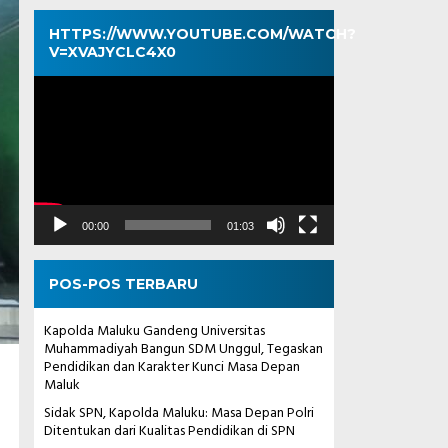
HTTPS://WWW.YOUTUBE.COM/WATCH?
V=XVAJYCLC4X0
Pemutar
Video
00:00
01:03
POS-POS TERBARU
Kapolda Maluku Gandeng Universitas
Muhammadiyah Bangun SDM Unggul, Tegaskan
Pendidikan dan Karakter Kunci Masa Depan
Maluk
Sidak SPN, Kapolda Maluku: Masa Depan Polri
Ditentukan dari Kualitas Pendidikan di SPN