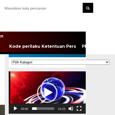
an
Kode perilaku Ketentuan Pers
PEDOMAN MEDI
KATEGORI
Kategori
Pemutar
Video
00:00
01:23