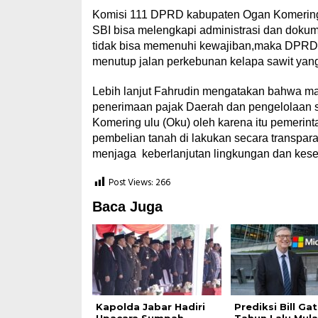
Komisi 111 DPRD kabupaten Ogan Komering 
SBI bisa melengkapi administrasi dan dokum
tidak bisa memenuhi kewajiban,maka DPRD
menutup jalan perkebunan kelapa sawit yang
Lebih lanjut Fahrudin mengatakan bahwa mas
penerimaan pajak Daerah dan pengelolaan 
Komering ulu (Oku) oleh karena itu pemerin
pembelian tanah di lakukan secara transpa
menjaga keberlanjutan lingkungan dan kese
Post Views:
266
Baca Juga
Kapolda Jabar Hadiri
Prediksi Bill Ga
Upacara Sumpah
Tahun Lalu Mula