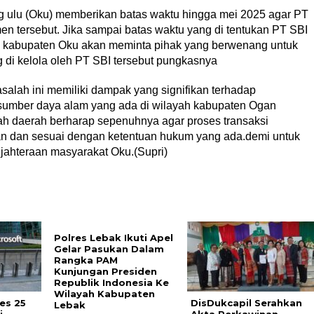
ulu (Oku) memberikan batas waktu hingga mei 2025 agar PT
en tersebut. Jika sampai batas waktu yang di tentukan PT SBI
 kabupaten Oku akan meminta pihak yang berwenang untuk
 di kelola oleh PT SBI tersebut pungkasnya
alah ini memiliki dampak yang signifikan terhadap
sumber daya alam yang ada di wilayah kabupaten Ogan
tah daerah berharap sepenuhnya agar proses transaksi
ran dan sesuai dengan ketentuan hukum yang ada.demi untuk
jahteraan masyarakat Oku.(Supri)
Polres Lebak Ikuti Apel
Gelar Pasukan Dalam
Rangka PAM
Kunjungan Presiden
Republik Indonesia Ke
Wilayah Kabupaten
tes 25
DisDukcapil Serahkan
Lebak
i
Akta Perkawinan