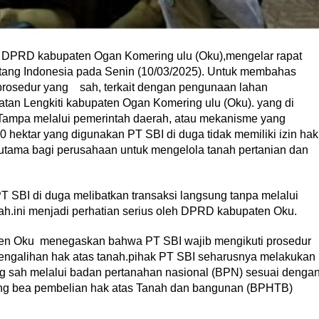
1 DPRD kabupaten Ogan Komering ulu (Oku),mengelar rapat
tang Indonesia pada Senin (10/03/2025). Untuk membahas
i prosedur yang sah, terkait dengan pengunaan lahan
tan Lengkiti kabupaten Ogan Komering ulu (Oku). yang di
 Tampa melalui pemerintah daerah, atau mekanisme yang
0 hektar yang digunakan PT SBI di duga tidak memiliki izin hak
utama bagi perusahaan untuk mengelola tanah pertanian dan
PT SBI di duga melibatkan transaksi langsung tanpa melalui
tah.ini menjadi perhatian serius oleh DPRD kabupaten Oku.
en Oku menegaskan bahwa PT SBI wajib mengikuti prosedur
ngalihan hak atas tanah.pihak PT SBI seharusnya melakukan
g sah melalui badan pertanahan nasional (BPN) sesuai denga
ang bea pembelian hak atas Tanah dan bangunan (BPHTB)