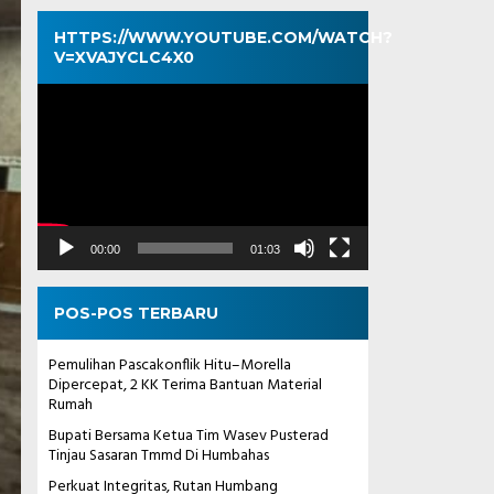
HTTPS://WWW.YOUTUBE.COM/WATCH?
V=XVAJYCLC4X0
Pemutar
Video
00:00
01:03
POS-POS TERBARU
Pemulihan Pascakonflik Hitu–Morella
Dipercepat, 2 KK Terima Bantuan Material
Rumah
Bupati Bersama Ketua Tim Wasev Pusterad
Tinjau Sasaran Tmmd Di Humbahas
Perkuat Integritas, Rutan Humbang