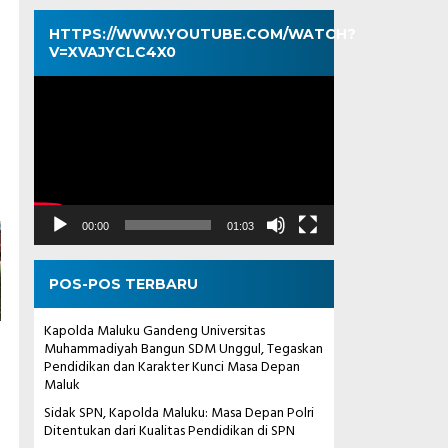
HTTPS://WWW.YOUTUBE.COM/WATCH?
V=XVAJYCLC4X0
Pemutar
Video
00:00
01:03
POS-POS TERBARU
Kapolda Maluku Gandeng Universitas
Muhammadiyah Bangun SDM Unggul, Tegaskan
Pendidikan dan Karakter Kunci Masa Depan
Maluk
Sidak SPN, Kapolda Maluku: Masa Depan Polri
Ditentukan dari Kualitas Pendidikan di SPN