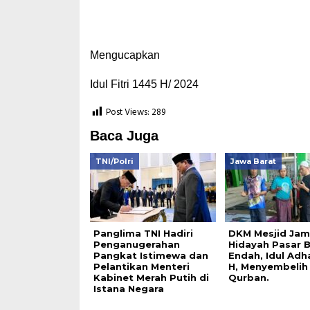
Mengucapkan
Idul Fitri 1445 H/ 2024
Post Views:
289
Baca Juga
TNI/Polri
Jawa Barat
Panglima TNI Hadiri
DKM Mesjid Jami
Penganugerahan
Hidayah Pasar B
Pangkat Istimewa dan
Endah, Idul Adh
Pelantikan Menteri
H, Menyembelih
Kabinet Merah Putih di
Qurban.
Istana Negara