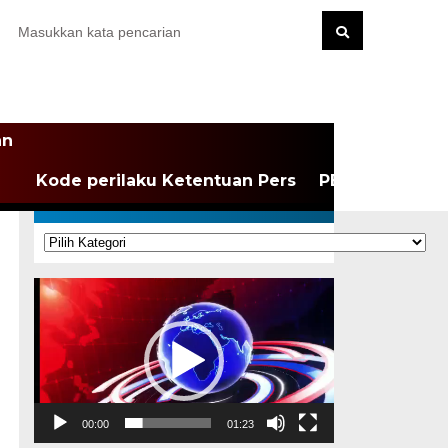
an
Kode perilaku Ketentuan Pers
PEDOMAN MEDI
KATEGORI
Kategori
Pemutar
Video
00:00
01:23