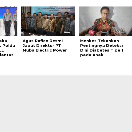
aka
Agus Raflen Resmi
Menkes Tekankan
s Polda
Jabat Direktur PT
Pentingnya Deteksi
LL
Muba Electric Power
Dini Diabetes Tipe 1
lantas
pada Anak