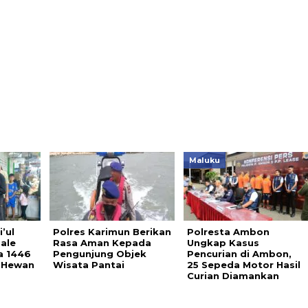
Maluku
’ul
Polres Karimun Berikan
Polresta Ambon
ale
Rasa Aman Kepada
Ungkap Kasus
a 1446
Pengunjung Objek
Pencurian di Ambon,
 Hewan
Wisata Pantai
25 Sepeda Motor Hasil
Curian Diamankan