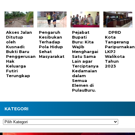
Akses Jalan
Pengaruh
Pejabat
DPRD
Ditutup
Kesibukan
Bupati
Kota
oleh
Terhadap
Buru: Kita
Tangerang
Kusnadi:
Pola Hidup
Wajib
Paripurnakan
Bukti Baru
Sehat
Menghargai
LKPJ
Penggerusan
Masyarakat
Satu Sama
Walikota
Hak
Lain agar
Tahun
Keluarga
Terciptanya
2023
Futiri
Kedamaian
Terungkap
dalam
Semua
Elemen di
PulauBuru.
KATEGORI
Kategori
Pemutar