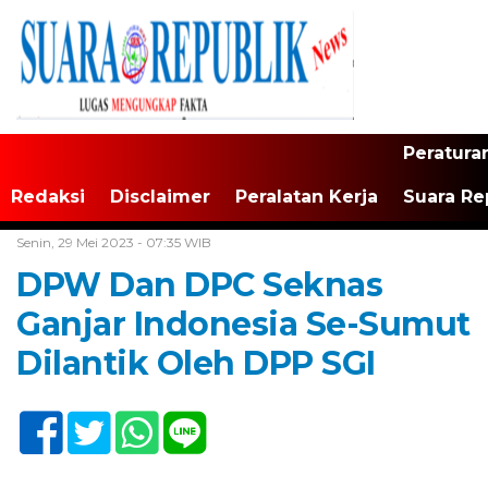
Peratura
Redaksi
Disclaimer
Peralatan Kerja
Suara Re
Home /
Tak Berkategori
Senin, 29 Mei 2023 - 07:35 WIB
DPW Dan DPC Seknas
Ganjar Indonesia Se-Sumut
Dilantik Oleh DPP SGI