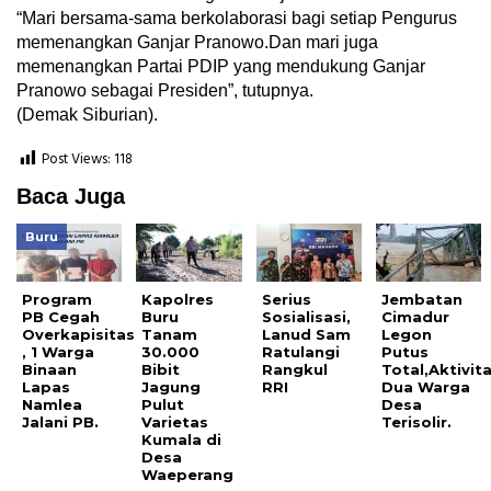
“Mari bersama-sama berkolaborasi bagi setiap Pengurus
memenangkan Ganjar Pranowo.Dan mari juga
memenangkan Partai PDIP yang mendukung Ganjar
Pranowo sebagai Presiden”, tutupnya.
(Demak Siburian).
Post Views:
118
Baca Juga
Buru
Program
Kapolres
Serius
Jembatan
PB Cegah
Buru
Sosialisasi,
Cimadur
Overkapisitas
Tanam
Lanud Sam
Legon
, 1 Warga
30.000
Ratulangi
Putus
Binaan
Bibit
Rangkul
Total,Aktivit
Lapas
Jagung
RRI
Dua Warga
Namlea
Pulut
Desa
Jalani PB.
Varietas
Terisolir.
Kumala di
Desa
Waeperang