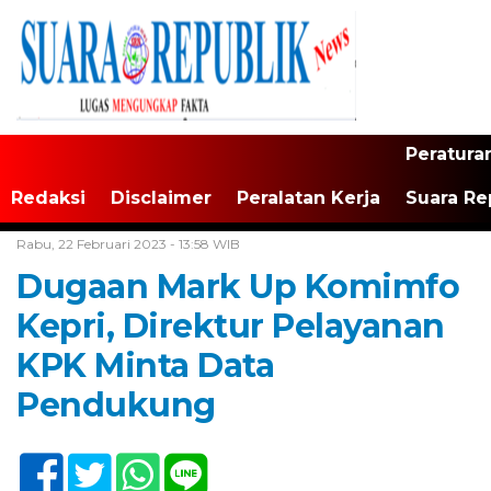
Peratura
Redaksi
Disclaimer
Peralatan Kerja
Suara Re
Home /
Tak Berkategori
Rabu, 22 Februari 2023 - 13:58 WIB
Dugaan Mark Up Komimfo
Kepri, Direktur Pelayanan
KPK Minta Data
Pendukung