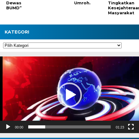
Dewas
Umroh.
Tingkatkan
BUMD”
Kesejahteraa
Masyarakat
KATEGORI
Kategori
Pemutar
Video
00:00
01:23