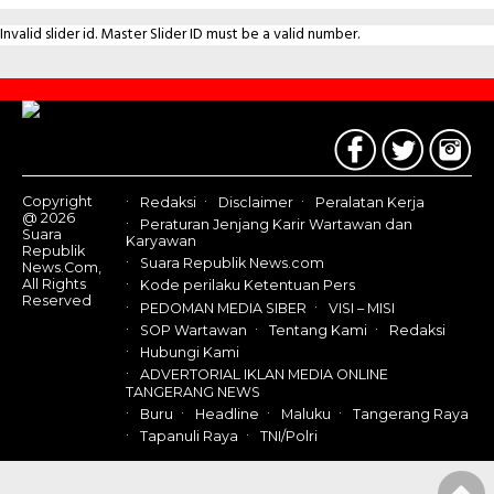
Invalid slider id. Master Slider ID must be a valid number.
Contact
Us
Copyright
Redaksi
Disclaimer
Peralatan Kerja
@ 2026
Peraturan Jenjang Karir Wartawan dan
Suara
Karyawan
Republik
Suara Republik News.com
News.Com,
All Rights
Kode perilaku Ketentuan Pers
Reserved
PEDOMAN MEDIA SIBER
VISI – MISI
SOP Wartawan
Tentang Kami
Redaksi
Hubungi Kami
ADVERTORIAL IKLAN MEDIA ONLINE
TANGERANG NEWS
Buru
Headline
Maluku
Tangerang Raya
Tapanuli Raya
TNI/Polri