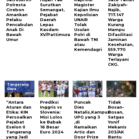
Polresta
Surutkan
Magister
Zakiyah-
Cirebon
Semangat,
Kajian Ilmu
Najib,
Amankan
Pejabat
Kepolisian
717.147
Pelaku
Daerah
UNAIR
Warga
Pencabulan
Lepas
Tolak
Kurang
Anak Di
Kasdam
Usulan
Mampu
Bawah
XV/Pattimura
Polri di
Difasilitasi
Umur
Bawah TNI
Jaminan
atau
Kesehatan,
Kemendagri
559.770
Warga
Terlayani
CKG.
Tangerang
Raya
“Antara
Prediksi
Puncak
Tidak
Aturan dan
Inggris vs
Dies
Bosan-
Etika: KIN
Slovenia:
Natalis,Kampus
Bosan,
Persoalkan
Misi Lolos
UPG yang 3
Satgas
Pejabat
ke Babak
,di
Yonif
Eselon II
16 Besar
Ramaikan
Mekanis
Tangerang
Euro 2024
Artis dan
203/AK
yang Jadi
Door Prize
Bantu