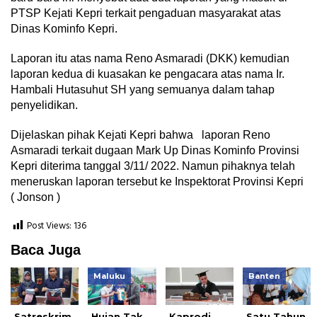
PTSP Kejati Kepri terkait pengaduan masyarakat atas
Dinas Kominfo Kepri.
Laporan itu atas nama Reno Asmaradi (DKK) kemudian
laporan kedua di kuasakan ke pengacara atas nama Ir.
Hambali Hutasuhut SH yang semuanya dalam tahap
penyelidikan.
Dijelaskan pihak Kejati Kepri bahwa laporan Reno
Asmaradi terkait dugaan Mark Up Dinas Kominfo Provinsi
Kepri diterima tanggal 3/11/ 2022. Namun pihaknya telah
meneruskan laporan tersebut ke Inspektorat Provinsi Kepri
( Jonson )
Post Views:
136
Baca Juga
Maluku
Banten
Satreskrim
Hujan Tak
Kaprodi
Satu Tahun