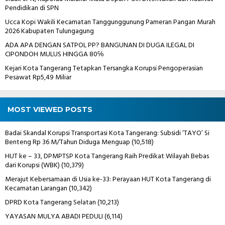
Pendidikan di SPN
Ucca Kopi Wakili Kecamatan Tanggunggunung Pameran Pangan Murah
2026 Kabupaten Tulungagung
ADA APA DENGAN SATPOL PP? BANGUNAN DI DUGA ILEGAL DI
CIPONDOH MULUS HINGGA 80℅
Kejari Kota Tangerang Tetapkan Tersangka Korupsi Pengoperasian
Pesawat Rp5,49 Miliar
MOST VIEWED POSTS
Badai Skandal Korupsi Transportasi Kota Tangerang: Subsidi ‘TAYO’ Si
Benteng Rp 36 M/Tahun Diduga Menguap
(10,518)
HUT ke – 33, DPMPTSP Kota Tangerang Raih Predikat Wilayah Bebas
dari Korupsi (WBK)
(10,379)
Merajut Kebersamaan di Usia ke-33: Perayaan HUT Kota Tangerang di
Kecamatan Larangan
(10,342)
DPRD Kota Tangerang Selatan
(10,213)
YAYASAN MULYA ABADI PEDULI
(6,114)