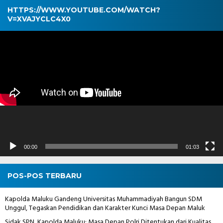
HTTPS://WWW.YOUTUBE.COM/WATCH?
V=XVAJYCLC4X0
Pemutar
Video
00:00
01:03
POS-POS TERBARU
Kapolda Maluku Gandeng Universitas Muhammadiyah Bangun SDM
Unggul, Tegaskan Pendidikan dan Karakter Kunci Masa Depan Maluk
Sidak SPN, Kapolda Maluku: Masa Depan Polri Ditentukan dari Kualitas