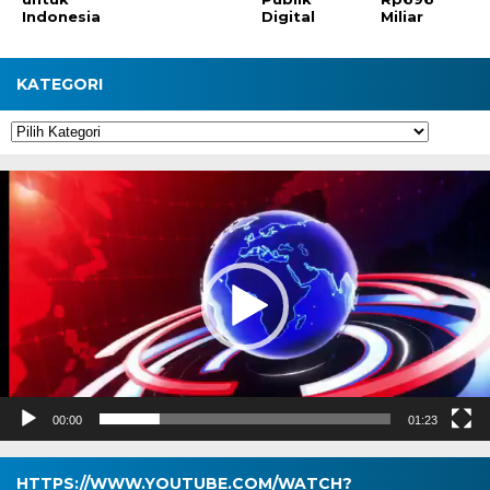
Indonesia
Digital
Miliar
KATEGORI
Kategori
Pemutar
Video
00:00
01:23
HTTPS://WWW.YOUTUBE.COM/WATCH?