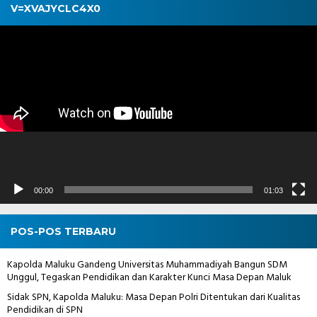
V=XVAJYCLC4X0
Pemutar
Video
00:00
01:03
POS-POS TERBARU
Kapolda Maluku Gandeng Universitas Muhammadiyah Bangun SDM
Unggul, Tegaskan Pendidikan dan Karakter Kunci Masa Depan Maluk
Sidak SPN, Kapolda Maluku: Masa Depan Polri Ditentukan dari Kualitas
Pendidikan di SPN