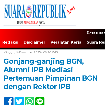
Peratura
Redaksi
Disclaimer
Peralatan Kerja
Suara Re
Home /
Jakarta
Minggu, 14 Desember 2025 - 09:20 WIB
Gonjang-ganjing BGN,
Alumni IPB Mediasi
Pertemuan Pimpinan BGN
dengan Rektor IPB