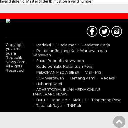
Invalid slider id. Master Slider ID must be a valid number.
Contact
Us
Copyright
Redaksi
Disclaimer
Peralatan Kerja
@ 2026
Peraturan Jenjang Karir Wartawan dan
Suara
Karyawan
Republik
Suara Republik News.com
News.Com,
All Rights
Kode perilaku Ketentuan Pers
Reserved
PEDOMAN MEDIA SIBER
VISI – MISI
SOP Wartawan
Tentang Kami
Redaksi
Hubungi Kami
ADVERTORIAL IKLAN MEDIA ONLINE
TANGERANG NEWS
Buru
Headline
Maluku
Tangerang Raya
Tapanuli Raya
TNI/Polri