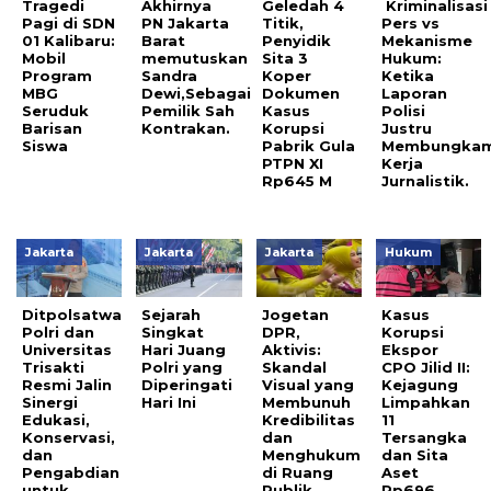
Tragedi
Akhirnya
Geledah 4
Kriminalisasi
Pagi di SDN
PN Jakarta
Titik,
Pers vs
01 Kalibaru:
Barat
Penyidik
Mekanisme
Mobil
memutuskan
Sita 3
Hukum:
Program
Sandra
Koper
Ketika
MBG
Dewi,Sebagai
Dokumen
Laporan
Seruduk
Pemilik Sah
Kasus
Polisi
Barisan
Kontrakan.
Korupsi
Justru
Siswa
Pabrik Gula
Membungka
PTPN XI
Kerja
Rp645 M
Jurnalistik.
Jakarta
Jakarta
Jakarta
Hukum
Ditpolsatwa
Sejarah
Jogetan
Kasus
Polri dan
Singkat
DPR,
Korupsi
Universitas
Hari Juang
Aktivis:
Ekspor
Trisakti
Polri yang
Skandal
CPO Jilid II:
Resmi Jalin
Diperingati
Visual yang
Kejagung
Sinergi
Hari Ini
Membunuh
Limpahkan
Edukasi,
Kredibilitas
11
Konservasi,
dan
Tersangka
dan
Menghukum
dan Sita
Pengabdian
di Ruang
Aset
untuk
Publik
Rp696