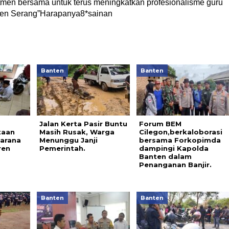
tmen bersama untuk terus meningkatkan profesionalisme guru
ten Serang”Harapanya8*sainan
Banten
Banten
Jalan Kerta Pasir Buntu
Forum BEM
taan
Masih Rusak, Warga
Cilegon,berkaloborasi
sarana
Menunggu Janji
bersama Forkopimda
ren
Pemerintah.
dampingi Kapolda
Banten dalam
Penanganan Banjir.
Banten
Banten