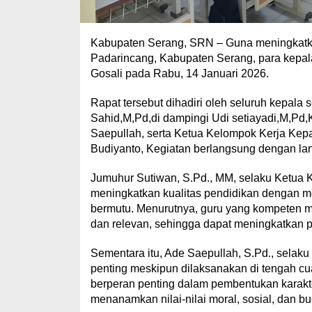
Kabupaten Serang, SRN – Guna meningkatka
Padarincang, Kabupaten Serang, para kepal
Gosali pada Rabu, 14 Januari 2026.
Rapat tersebut dihadiri oleh seluruh kepa
Sahid,M,Pd,di dampingi Udi setiayadi,M,Pd
Saepullah, serta Ketua Kelompok Kerja Kep
Budiyanto, Kegiatan berlangsung dengan la
Jumuhur Sutiwan, S.Pd., MM, selaku Ketua 
meningkatkan kualitas pendidikan dengan m
bermutu. Menurutnya, guru yang kompeten ma
dan relevan, sehingga dapat meningkatkan p
Sementara itu, Ade Saepullah, S.Pd., sela
penting meskipun dilaksanakan di tengah cua
berperan penting dalam pembentukan karak
menanamkan nilai-nilai moral, sosial, dan b