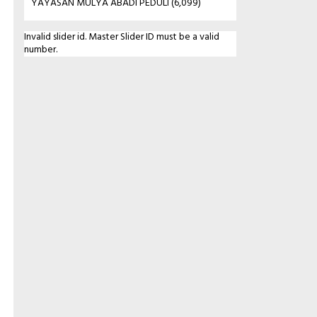
YAYASAN MULYA ABADI PEDULI
(6,099)
Invalid slider id. Master Slider ID must be a valid
number.