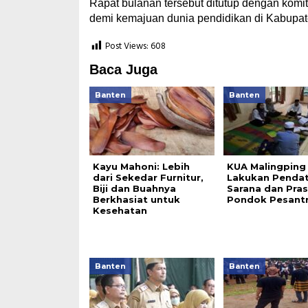
Rapat bulanan tersebut ditutup dengan komi
demi kemajuan dunia pendidikan di Kabupa
Post Views:
608
Baca Juga
Banten
Banten
Kayu Mahoni: Lebih
KUA Malingping
dari Sekedar Furnitur,
Lakukan Penda
Biji dan Buahnya
Sarana dan Pra
Berkhasiat untuk
Pondok Pesant
Kesehatan
Banten
Banten