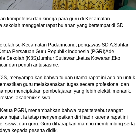
n kompetensi dan kinerja para guru di Kecamatan
a sekolah menggelar rapat bulanan yang bertempat di SD
la sekolah se-Kecamatan Padarincang, pengawas SD A.Sahlan
,Ketua Persatuan Guru Republik Indonesia (PGRI)Ade
ala Sekolah (K3S)Jumhur Sutiawan,.ketua Kowaran,Eko
ncar dan penuh antusiasme.
K3S, menyampaikan bahwa tujuan utama rapat ini adalah untuk
emastikan guru melaksanakan tugas secara profesional dan
mpu menciptakan pembelajaran yang lebih efektif, menarik,
restasi akademik siswa.
ku Ketua PGRI, menambahkan bahwa rapat tersebut sangat
ca hujan. Ia tetap menyempatkan diri hadir karena rapat ini
ter siswa dan guru. Guru diharapkan mampu membimbing serta
udaya kepada peserta didik.