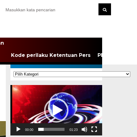
an
Kode perilaku Ketentuan Pers
PEDOMAN MEDI
KATEGORI
Kategori
Pemutar
Video
00:00
01:23