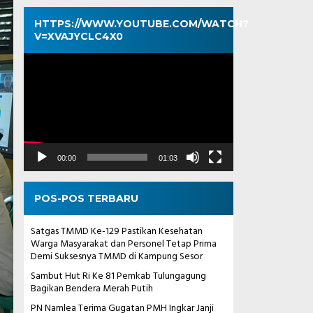
HTTPS://WWW.YOUTUBE.COM/WATCH?
V=XVAJYCLC4X0
Pemutar
Video
00:00
01:03
POS-POS TERBARU
Satgas TMMD Ke-129 Pastikan Kesehatan
Warga Masyarakat dan Personel Tetap Prima
Demi Suksesnya TMMD di Kampung Sesor
Sambut Hut Ri Ke 81 Pemkab Tulungagung
Bagikan Bendera Merah Putih
PN Namlea Terima Gugatan PMH Ingkar Janji