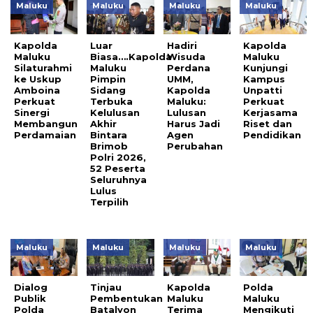
Maluku
Maluku
Maluku
Maluku
Kapolda
Luar
Hadiri
Kapolda
Maluku
Biasa….Kapolda
Wisuda
Maluku
Silaturahmi
Maluku
Perdana
Kunjungi
ke Uskup
Pimpin
UMM,
Kampus
Amboina
Sidang
Kapolda
Unpatti
Perkuat
Terbuka
Maluku:
Perkuat
Sinergi
Kelulusan
Lulusan
Kerjasama
Membangun
Akhir
Harus Jadi
Riset dan
Perdamaian
Bintara
Agen
Pendidikan
Brimob
Perubahan
Polri 2026,
52 Peserta
Seluruhnya
Lulus
Terpilih
Maluku
Maluku
Maluku
Maluku
Dialog
Tinjau
Kapolda
Polda
Publik
Pembentukan
Maluku
Maluku
Polda
Batalyon
Terima
Mengikuti