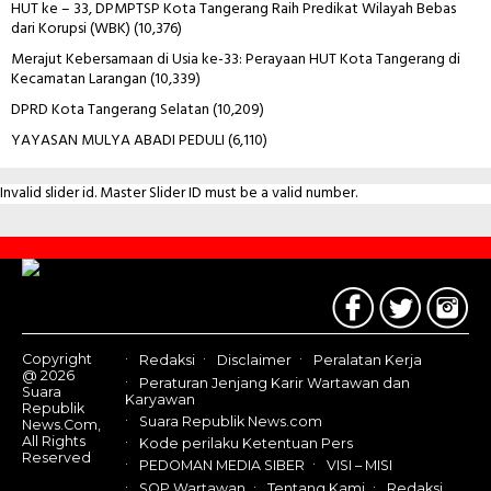
HUT ke – 33, DPMPTSP Kota Tangerang Raih Predikat Wilayah Bebas
dari Korupsi (WBK)
(10,376)
Merajut Kebersamaan di Usia ke-33: Perayaan HUT Kota Tangerang di
Kecamatan Larangan
(10,339)
DPRD Kota Tangerang Selatan
(10,209)
YAYASAN MULYA ABADI PEDULI
(6,110)
Invalid slider id. Master Slider ID must be a valid number.
Contact
Us
Copyright
Redaksi
Disclaimer
Peralatan Kerja
@ 2026
Peraturan Jenjang Karir Wartawan dan
Suara
Karyawan
Republik
Suara Republik News.com
News.Com,
All Rights
Kode perilaku Ketentuan Pers
Reserved
PEDOMAN MEDIA SIBER
VISI – MISI
SOP Wartawan
Tentang Kami
Redaksi