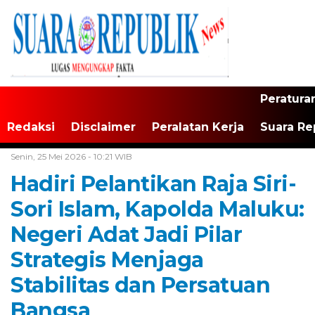
Peratura
Redaksi
Disclaimer
Peralatan Kerja
Suara Re
Home /
Maluku
Senin, 25 Mei 2026 - 10:21 WIB
Hadiri Pelantikan Raja Siri-
Sori Islam, Kapolda Maluku:
Negeri Adat Jadi Pilar
Strategis Menjaga
Stabilitas dan Persatuan
Bangsa