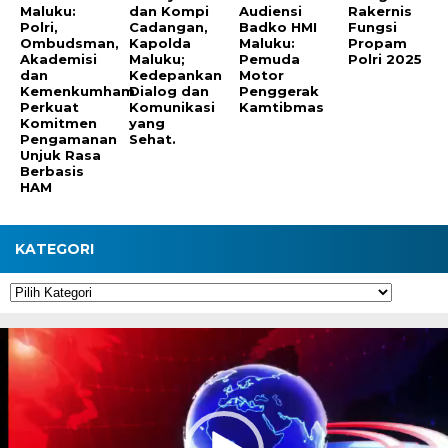
Maluku:
dan Kompi
Audiensi
Rakernis
Polri,
Cadangan,
Badko HMI
Fungsi
Ombudsman,
Kapolda
Maluku:
Propam
Akademisi
Maluku;
Pemuda
Polri 2025
dan
Kedepankan
Motor
Kemenkumham
Dialog dan
Penggerak
Perkuat
Komunikasi
Kamtibmas
Komitmen
yang
Pengamanan
Sehat.
Unjuk Rasa
Berbasis
HAM
KATEGORI
Kategori
Pemutar
Video