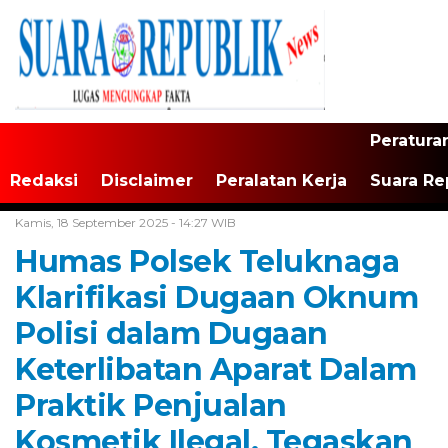
Peratura
Redaksi
Disclaimer
Peralatan Kerja
Suara Re
Home /
Tangerang Raya
Kamis, 18 September 2025 - 14:27 WIB
Humas Polsek Teluknaga
Klarifikasi Dugaan Oknum
Polisi dalam Dugaan
Keterlibatan Aparat Dalam
Praktik Penjualan
Kosmetik Ilegal, Tegaskan