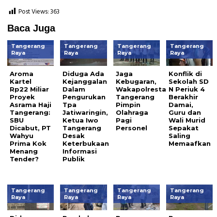
Post Views:
363
Baca Juga
Tangerang
Tangerang
Tangerang
Tangerang
Raya
Raya
Raya
Raya
Aroma
Diduga Ada
Jaga
Konflik di
Kartel
Kejanggalan
Kebugaran,
Sekolah SD
Rp22 Miliar
Dalam
Wakapolresta
N Periuk 4
Proyek
Pengurukan
Tangerang
Berakhir
Asrama Haji
Tpa
Pimpin
Damai,
Tangerang:
Jatiwaringin,
Olahraga
Guru dan
SBU
Ketua Iwo
Pagi
Wali Murid
Dicabut, PT
Tangerang
Personel
Sepakat
Wahyu
Desak
Saling
Prima Kok
Keterbukaan
Memaafkan
Menang
Informasi
Tender?
Publik
Tangerang
Tangerang
Tangerang
Tangerang
Raya
Raya
Raya
Raya