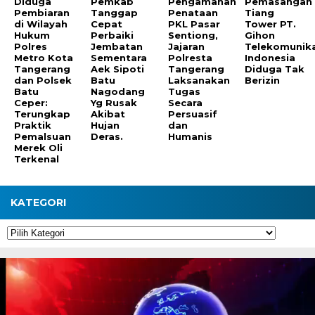
Diduga
Pemkab
Pengamanan
Pemasangan
Pembiaran
Tanggap
Penataan
Tiang
di Wilayah
Cepat
PKL Pasar
Tower PT.
Hukum
Perbaiki
Sentiong,
Gihon
Polres
Jembatan
Jajaran
Telekomunika
Metro Kota
Sementara
Polresta
Indonesia
Tangerang
Aek Sipoti
Tangerang
Diduga Tak
dan Polsek
Batu
Laksanakan
Berizin
Batu
Nagodang
Tugas
Ceper:
Yg Rusak
Secara
Terungkap
Akibat
Persuasif
Praktik
Hujan
dan
Pemalsuan
Deras.
Humanis
Merek Oli
Terkenal
KATEGORI
Kategori
Pemutar
Video