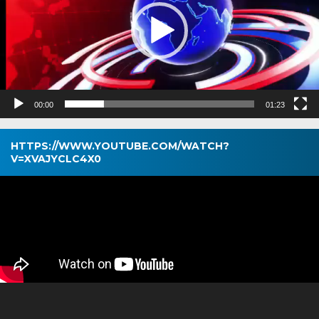
00:00
01:23
HTTPS://WWW.YOUTUBE.COM/WATCH?
V=XVAJYCLC4X0
Pemutar
Video