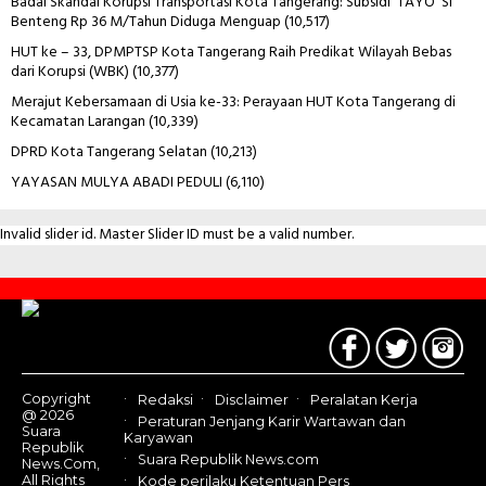
Badai Skandal Korupsi Transportasi Kota Tangerang: Subsidi ‘TAYO’ Si
Benteng Rp 36 M/Tahun Diduga Menguap
(10,517)
HUT ke – 33, DPMPTSP Kota Tangerang Raih Predikat Wilayah Bebas
dari Korupsi (WBK)
(10,377)
Merajut Kebersamaan di Usia ke-33: Perayaan HUT Kota Tangerang di
Kecamatan Larangan
(10,339)
DPRD Kota Tangerang Selatan
(10,213)
YAYASAN MULYA ABADI PEDULI
(6,110)
Invalid slider id. Master Slider ID must be a valid number.
Contact
Us
Copyright
Redaksi
Disclaimer
Peralatan Kerja
@ 2026
Peraturan Jenjang Karir Wartawan dan
Suara
Karyawan
Republik
Suara Republik News.com
News.Com,
All Rights
Kode perilaku Ketentuan Pers