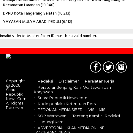
Kecamatan Larangan
(10,340)
DPRD Kota Tangerang Selatan
(10,213)
YAYASAN MULYA ABADI PEDULI
(6,112)
Invalid slider id. Master Slider ID must be a valid number.
Contact
Us
Copyright
Redaksi
Disclaimer
Peralatan Kerja
@ 2026
Peraturan Jenjang Karir Wartawan dan
Suara
Karyawan
Republik
Suara Republik News.com
News.Com,
All Rights
Kode perilaku Ketentuan Pers
Reserved
PEDOMAN MEDIA SIBER
VISI – MISI
SOP Wartawan
Tentang Kami
Redaksi
Hubungi Kami
ADVERTORIAL IKLAN MEDIA ONLINE
TANGERANG NEWS