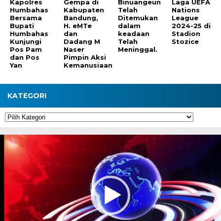
Kapolres
Gempa di
Binuangeun
Laga UEFA
Humbahas
Kabupaten
Telah
Nations
Bersama
Bandung,
Ditemukan
League
Bupati
H. eMTe
dalam
2024-25 di
Humbahas
dan
keadaan
Stadion
Kunjungi
Dadang M
Telah
Stozice
Pos Pam
Naser
Meninggal.
dan Pos
Pimpin Aksi
Yan
Kemanusiaan
KATEGORI
Kategori
Pemutar
Video