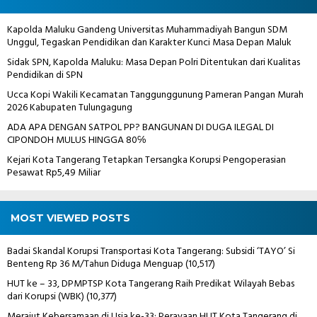
Kapolda Maluku Gandeng Universitas Muhammadiyah Bangun SDM
Unggul, Tegaskan Pendidikan dan Karakter Kunci Masa Depan Maluk
Sidak SPN, Kapolda Maluku: Masa Depan Polri Ditentukan dari Kualitas
Pendidikan di SPN
Ucca Kopi Wakili Kecamatan Tanggunggunung Pameran Pangan Murah
2026 Kabupaten Tulungagung
ADA APA DENGAN SATPOL PP? BANGUNAN DI DUGA ILEGAL DI
CIPONDOH MULUS HINGGA 80℅
Kejari Kota Tangerang Tetapkan Tersangka Korupsi Pengoperasian
Pesawat Rp5,49 Miliar
MOST VIEWED POSTS
Badai Skandal Korupsi Transportasi Kota Tangerang: Subsidi ‘TAYO’ Si
Benteng Rp 36 M/Tahun Diduga Menguap
(10,517)
HUT ke – 33, DPMPTSP Kota Tangerang Raih Predikat Wilayah Bebas
dari Korupsi (WBK)
(10,377)
Merajut Kebersamaan di Usia ke-33: Perayaan HUT Kota Tangerang di