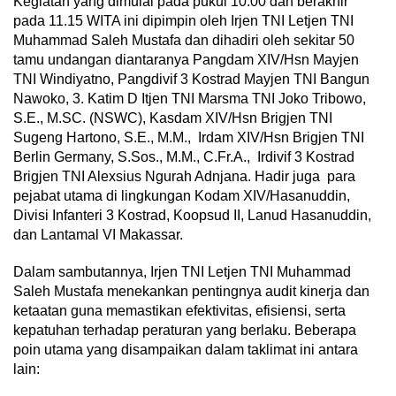
Kegiatan yang dimulai pada pukul 10.00 dan berakhir
pada 11.15 WITA ini dipimpin oleh Irjen TNI Letjen TNI
Muhammad Saleh Mustafa dan dihadiri oleh sekitar 50
tamu undangan diantaranya Pangdam XIV/Hsn Mayjen
TNI Windiyatno, Pangdivif 3 Kostrad Mayjen TNI Bangun
Nawoko, 3. Katim D Itjen TNI Marsma TNI Joko Tribowo,
S.E., M.SC. (NSWC), Kasdam XIV/Hsn Brigjen TNI
Sugeng Hartono, S.E., M.M., Irdam XIV/Hsn Brigjen TNI
Berlin Germany, S.Sos., M.M., C.Fr.A., Irdivif 3 Kostrad
Brigjen TNI Alexsius Ngurah Adnjana. Hadir juga para
pejabat utama di lingkungan Kodam XIV/Hasanuddin,
Divisi Infanteri 3 Kostrad, Koopsud II, Lanud Hasanuddin,
dan Lantamal VI Makassar.
Dalam sambutannya, Irjen TNI Letjen TNI Muhammad
Saleh Mustafa menekankan pentingnya audit kinerja dan
ketaatan guna memastikan efektivitas, efisiensi, serta
kepatuhan terhadap peraturan yang berlaku. Beberapa
poin utama yang disampaikan dalam taklimat ini antara
lain: