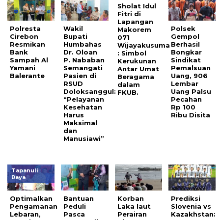
Sholat Idul
Fitri di
Lapangan
Polresta
Wakil
Polsek
Makorem
Cirebon
Bupati
Gempol
071
Resmikan
Humbahas
Berhasil
Wijayakusuma
Bank
Dr. Oloan
Bongkar
: Simbol
Sampah Al
P. Nababan
Sindikat
Kerukunan
Yamani
Semangati
Pemalsuan
Antar Umat
Balerante
Pasien di
Uang, 906
Beragama
RSUD
Lembar
dalam
Doloksanggul:
Uang Palsu
FKUB.
“Pelayanan
Pecahan
Kesehatan
Rp 100
Harus
Ribu Disita
Maksimal
dan
Manusiawi”
Tapanuli
Raya
Optimalkan
Bantuan
Korban
Prediksi
Pengamanan
Peduli
Laka laut
Slovenia vs
Lebaran,
Pasca
Perairan
Kazakhstan: