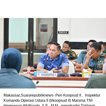
Makassar,Suararepubliknews- Pen Koopsud II . Inspektur
Komando Operasi Udara II (Irkoopsud II) Marsma TNI
Hermawan Widhianto, S.E., M.M., menghadiri Taklimat