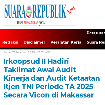
Peratura
Redaksi
Disclaimer
Peralatan Kerja
Suara Re
Home /
Tak Berkategori
Senin, 17 Februari 2025 - 22:12 WIB
Irkoopsud II Hadiri
Taklimat Awal Audit
Kinerja dan Audit Ketaatan
Itjen TNI Periode TA 2025
Secara Vicon di Makassar