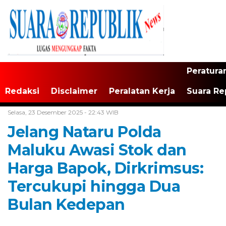
Peratura
Redaksi
Disclaimer
Peralatan Kerja
Suara Re
Home /
Maluku
Selasa, 23 Desember 2025 - 22:43 WIB
Jelang Nataru Polda
Maluku Awasi Stok dan
Harga Bapok, Dirkrimsus:
Tercukupi hingga Dua
Bulan Kedepan