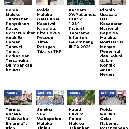
Polda
Polda
Kasdam
Pimpin
Maluku
Maluku
XV/Pattimura
Upacara
Tuntaskan
Gelar Apel
Lantik
Hari
Penyidikan
Kasatwil,
1.234
Kesadaran
Kasus
Kapolda:
Prajurit
Nasional,
Persetubuhan
Kita Fokus
Tamtama
Kapolda
Anak Ex
Respon
Infanteri
Maluku:
Camat
Time
Gelombang
Polri Harus
Taniwel
Petugas
III TA 2025 ​
Menjadi
Timur,
Tiba di TKP
Penengah
Berkas dan
dan Solusi
Tersangka
dalam
Dilimpahkan
Konflik
ke JPU
Antar-
Negeri
Maluku
Maluku
Maluku
Maluku
Terima
Seleksi
Kabid
Polda
Pataka
SBP,
Hukum
Maluku
“Salawaku
Wakapolda
Polda
Gelar
Emarina” ,
Maluku
Maluku
Rakernis
Irjen
Tinjau
Tekankan
Perencanaan