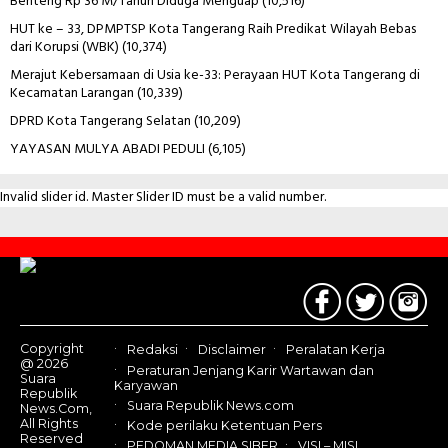
Benteng Rp 36 M/Tahun Diduga Menguap
(10,516)
HUT ke – 33, DPMPTSP Kota Tangerang Raih Predikat Wilayah Bebas
dari Korupsi (WBK)
(10,374)
Merajut Kebersamaan di Usia ke-33: Perayaan HUT Kota Tangerang di
Kecamatan Larangan
(10,339)
DPRD Kota Tangerang Selatan
(10,209)
YAYASAN MULYA ABADI PEDULI
(6,105)
Invalid slider id. Master Slider ID must be a valid number.
Contact
Us
Copyright
Redaksi
Disclaimer
Peralatan Kerja
@ 2026
Peraturan Jenjang Karir Wartawan dan
Suara
Karyawan
Republik
Suara Republik News.com
News.Com,
All Rights
Kode perilaku Ketentuan Pers
Reserved
PEDOMAN MEDIA SIBER
VISI – MISI