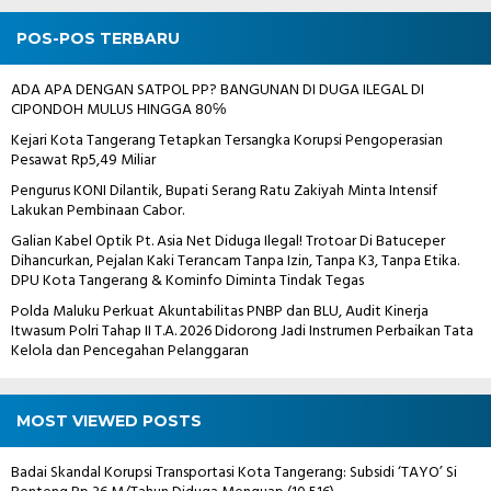
POS-POS TERBARU
ADA APA DENGAN SATPOL PP? BANGUNAN DI DUGA ILEGAL DI
CIPONDOH MULUS HINGGA 80℅
Kejari Kota Tangerang Tetapkan Tersangka Korupsi Pengoperasian
Pesawat Rp5,49 Miliar
Pengurus KONI Dilantik, Bupati Serang Ratu Zakiyah Minta Intensif
Lakukan Pembinaan Cabor.
Galian Kabel Optik Pt. Asia Net Diduga Ilegal! Trotoar Di Batuceper
Dihancurkan, Pejalan Kaki Terancam Tanpa Izin, Tanpa K3, Tanpa Etika.
DPU Kota Tangerang & Kominfo Diminta Tindak Tegas
Polda Maluku Perkuat Akuntabilitas PNBP dan BLU, Audit Kinerja
Itwasum Polri Tahap II T.A. 2026 Didorong Jadi Instrumen Perbaikan Tata
Kelola dan Pencegahan Pelanggaran
MOST VIEWED POSTS
Badai Skandal Korupsi Transportasi Kota Tangerang: Subsidi ‘TAYO’ Si