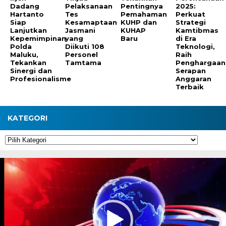
Dadang
Pelaksanaan
Pentingnya
2025:
Hartanto
Tes
Pemahaman
Perkuat
Siap
Kesamaptaan
KUHP dan
Strategi
Lanjutkan
Jasmani
KUHAP
Kamtibmas
Kepemimpinan
yang
Baru
di Era
Polda
Diikuti 108
Teknologi,
Maluku,
Personel
Raih
Tekankan
Tamtama
Penghargaan
Sinergi dan
Serapan
Profesionalisme
Anggaran
Terbaik
KATEGORI
Kategori
Pemutar
Video