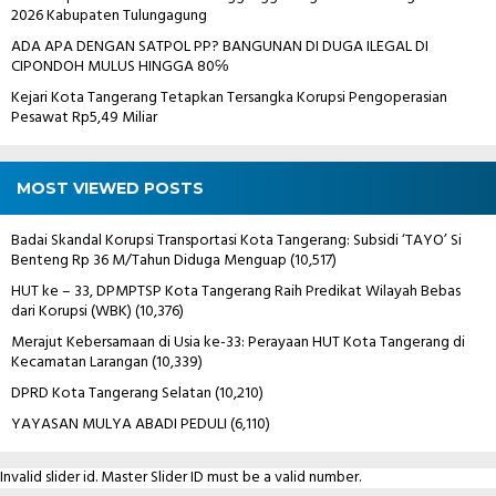
2026 Kabupaten Tulungagung
ADA APA DENGAN SATPOL PP? BANGUNAN DI DUGA ILEGAL DI
CIPONDOH MULUS HINGGA 80℅
Kejari Kota Tangerang Tetapkan Tersangka Korupsi Pengoperasian
Pesawat Rp5,49 Miliar
MOST VIEWED POSTS
Badai Skandal Korupsi Transportasi Kota Tangerang: Subsidi ‘TAYO’ Si
Benteng Rp 36 M/Tahun Diduga Menguap
(10,517)
HUT ke – 33, DPMPTSP Kota Tangerang Raih Predikat Wilayah Bebas
dari Korupsi (WBK)
(10,376)
Merajut Kebersamaan di Usia ke-33: Perayaan HUT Kota Tangerang di
Kecamatan Larangan
(10,339)
DPRD Kota Tangerang Selatan
(10,210)
YAYASAN MULYA ABADI PEDULI
(6,110)
Invalid slider id. Master Slider ID must be a valid number.