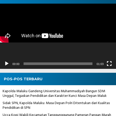
Pemutar
Video
00:00
01:03
POS-POS TERBARU
Kapolda Maluku Gandeng Universitas Muhammadiyah Bangun SDM
Unggul, Tegaskan Pendidikan dan Karakter Kunci Masa Depan Maluk
Sidak SPN, Kapolda Maluku: Masa Depan Polri Ditentukan dari Kualitas
Pendidikan di SPN
Ucca Kopi Wakili Kecamatan Tanggunggunung Pameran Pangan Murah