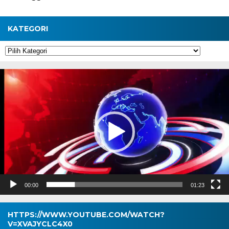
KATEGORI
Kategori
Pemutar
Video
00:00
01:23
HTTPS://WWW.YOUTUBE.COM/WATCH?
V=XVAJYCLC4X0