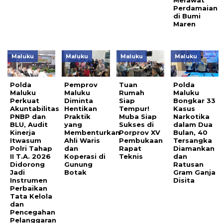
Merawat
Perdamaian
di Bumi
Maren
Maluku
Maluku
Maluku
Maluku
Polda
Pemprov
Tuan
Polda
Maluku
Maluku
Rumah
Maluku
Perkuat
Diminta
Siap
Bongkar 33
Akuntabilitas
Hentikan
Tempur!
Kasus
PNBP dan
Praktik
Muba Siap
Narkotika
BLU, Audit
yang
Sukses di
dalam Dua
Kinerja
Membenturkan
Porprov XV
Bulan, 40
Itwasum
Ahli Waris
Pembukaan
Tersangka
Polri Tahap
dan
Rapat
Diamankan
II T.A. 2026
Koperasi di
Teknis
dan
Didorong
Gunung
Ratusan
Jadi
Botak
Gram Ganja
Instrumen
Disita
Perbaikan
Tata Kelola
dan
Pencegahan
Pelanggaran