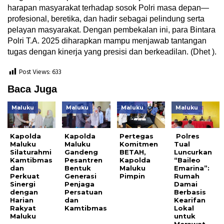
harapan masyarakat terhadap sosok Polri masa depan—
profesional, beretika, dan hadir sebagai pelindung serta
pelayan masyarakat. Dengan pembekalan ini, para Bintara
Polri T.A. 2025 diharapkan mampu menjawab tantangan
tugas dengan kinerja yang presisi dan berkeadilan. (Dhet ).
Post Views:
633
Baca Juga
Maluku
Maluku
Maluku
Maluku
Kapolda
Kapolda
Pertegas
Polres
Maluku
Maluku
Komitmen
Tual
Silaturahmi
Gandeng
BETAH,
Luncurkan
Kamtibmas
Pesantren
Kapolda
“Baileo
dan
Bentuk
Maluku
Emarina”:
Perkuat
Generasi
Pimpin
Rumah
Sinergi
Penjaga
Damai
dengan
Persatuan
Berbasis
Harian
dan
Kearifan
Rakyat
Kamtibmas
Lokal
Maluku
untuk