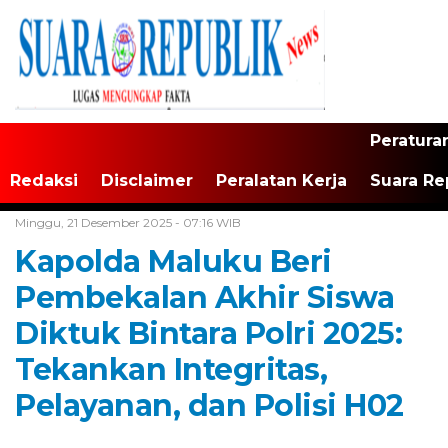
Peratura
Redaksi
Disclaimer
Peralatan Kerja
Suara Re
Home /
Maluku
Minggu, 21 Desember 2025 - 07:16 WIB
Kapolda Maluku Beri
Pembekalan Akhir Siswa
Diktuk Bintara Polri 2025:
Tekankan Integritas,
Pelayanan, dan Polisi H02