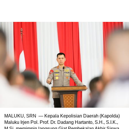
MALUKU, SRN — Kepala Kepolisian Daerah (Kapolda)
Maluku Irjen Pol. Prof. Dr. Dadang Hartanto, S.H., S.I.K.,
M.Si. memimpin langsung Giat Pembekalan Akhir Siswa