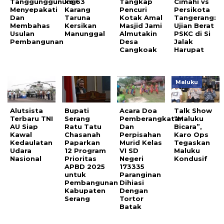
Tanggunggunung
ke 63
Tangkap
Cimahi vs
Menyepakati
Karang
Pencuri
Persikota
Dan
Taruna
Kotak Amal
Tangerang:
Membahas
Kersikan
Masjid Jami
Ujian Berat
Usulan
Manunggal
Almutakin
PSKC di Si
Pembangunan
Desa
Jalak
Cangkoak
Harupat
Maluku
Alutsista
Bupati
Acara Doa
Talk Show
Terbaru TNI
Serang
Pemberangkatan
“Maluku
AU Siap
Ratu Tatu
Dan
Bicara”,
Kawal
Chasanah
Perpisahan
Karo Ops
Kedaulatan
Paparkan
Murid Kelas
Tegaskan
Udara
12 Program
VI SD
Maluku
Nasional
Prioritas
Negeri
Kondusif
APBD 2025
173335
untuk
Paranginan
Pembangunan
Dihiasi
Kabupaten
Dengan
Serang
Tortor
Batak