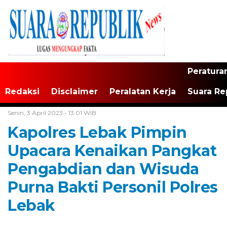
Peratura
Redaksi
Disclaimer
Peralatan Kerja
Suara Re
Home /
Tak Berkategori
Senin, 3 April 2023 - 13:01 WIB
Kapolres Lebak Pimpin
Upacara Kenaikan Pangkat
Pengabdian dan Wisuda
Purna Bakti Personil Polres
Lebak