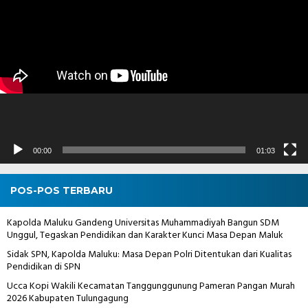
Video
00:00
01:03
POS-POS TERBARU
Kapolda Maluku Gandeng Universitas Muhammadiyah Bangun SDM
Unggul, Tegaskan Pendidikan dan Karakter Kunci Masa Depan Maluk
Sidak SPN, Kapolda Maluku: Masa Depan Polri Ditentukan dari Kualitas
Pendidikan di SPN
Ucca Kopi Wakili Kecamatan Tanggunggunung Pameran Pangan Murah
2026 Kabupaten Tulungagung