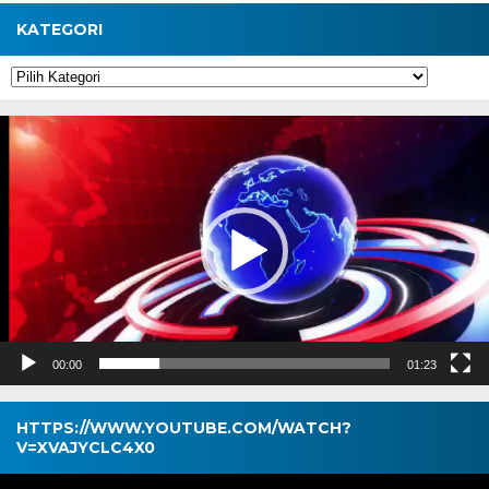
KATEGORI
Kategori
Pemutar
Video
00:00
01:23
HTTPS://WWW.YOUTUBE.COM/WATCH?
V=XVAJYCLC4X0
Pemutar