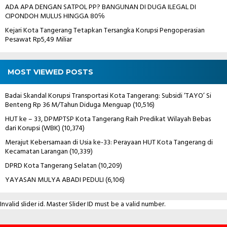
ADA APA DENGAN SATPOL PP? BANGUNAN DI DUGA ILEGAL DI
CIPONDOH MULUS HINGGA 80℅
Kejari Kota Tangerang Tetapkan Tersangka Korupsi Pengoperasian
Pesawat Rp5,49 Miliar
MOST VIEWED POSTS
Badai Skandal Korupsi Transportasi Kota Tangerang: Subsidi ‘TAYO’ Si
Benteng Rp 36 M/Tahun Diduga Menguap
(10,516)
HUT ke – 33, DPMPTSP Kota Tangerang Raih Predikat Wilayah Bebas
dari Korupsi (WBK)
(10,374)
Merajut Kebersamaan di Usia ke-33: Perayaan HUT Kota Tangerang di
Kecamatan Larangan
(10,339)
DPRD Kota Tangerang Selatan
(10,209)
YAYASAN MULYA ABADI PEDULI
(6,106)
Invalid slider id. Master Slider ID must be a valid number.
Contact