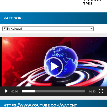
TPKS
KATEGORI
Kategori
Pemutar
Video
00:00
01:23
HTTPS://WWW.YOUTUBE.COM/WATCH?