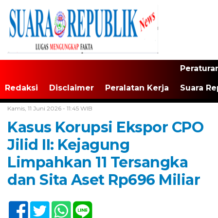
Peratura
Redaksi
Disclaimer
Peralatan Kerja
Suara Re
Home /
Hukum
/
Jakarta
Kamis, 11 Juni 2026 - 11:45 WIB
Kasus Korupsi Ekspor CPO
Jilid II: Kejagung
Limpahkan 11 Tersangka
dan Sita Aset Rp696 Miliar