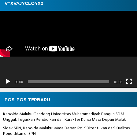
V=XVAJYCLC4X0
Pemutar
Video
00:00
01:03
POS-POS TERBARU
Kapolda Maluku Gandeng Universitas Muhammadiyah Bangun SDM
Unggul, Tegaskan Pendidikan dan Karakter Kunci Masa Depan Maluk
Sidak SPN, Kapolda Maluku: Masa Depan Polri Ditentukan dari Kualitas
Pendidikan di SPN