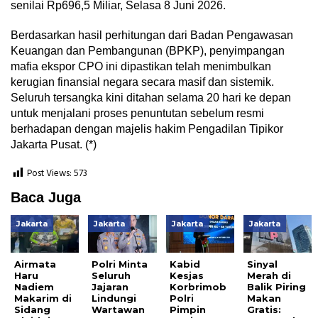
senilai Rp696,5 Miliar, Selasa 8 Juni 2026.
Berdasarkan hasil perhitungan dari Badan Pengawasan
Keuangan dan Pembangunan (BPKP), penyimpangan
mafia ekspor CPO ini dipastikan telah menimbulkan
kerugian finansial negara secara masif dan sistemik.
Seluruh tersangka kini ditahan selama 20 hari ke depan
untuk menjalani proses penuntutan sebelum resmi
berhadapan dengan majelis hakim Pengadilan Tipikor
Jakarta Pusat. (*)
Post Views:
573
Baca Juga
Jakarta
Jakarta
Jakarta
Jakarta
Airmata
Polri Minta
Kabid
Sinyal
Haru
Seluruh
Kesjas
Merah di
Nadiem
Jajaran
Korbrimob
Balik Piring
Makarim di
Lindungi
Polri
Makan
Sidang
Wartawan
Pimpin
Gratis: