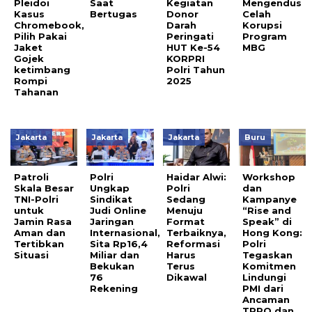
Pleidoi
Saat
Kegiatan
Mengendus
Kasus
Bertugas
Donor
Celah
Chromebook,
Darah
Korupsi
Pilih Pakai
Peringati
Program
Jaket
HUT Ke-54
MBG
Gojek
KORPRI
ketimbang
Polri Tahun
Rompi
2025
Tahanan
Jakarta
Jakarta
Jakarta
Buru
Patroli
Polri
Haidar Alwi:
Workshop
Skala Besar
Ungkap
Polri
dan
TNI-Polri
Sindikat
Sedang
Kampanye
untuk
Judi Online
Menuju
“Rise and
Jamin Rasa
Jaringan
Format
Speak” di
Aman dan
Internasional,
Terbaiknya,
Hong Kong:
Tertibkan
Sita Rp16,4
Reformasi
Polri
Situasi
Miliar dan
Harus
Tegaskan
Bekukan
Terus
Komitmen
76
Dikawal
Lindungi
Rekening
PMI dari
Ancaman
TPPO dan