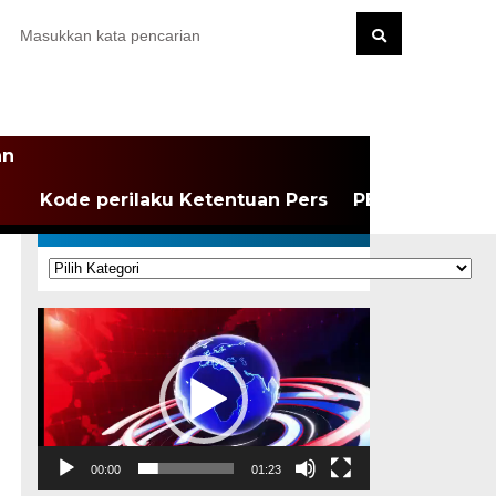
an
Kode perilaku Ketentuan Pers
PEDOMAN MEDI
KATEGORI
Kategori
Pemutar
Video
00:00
01:23