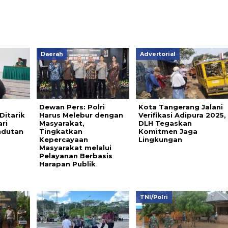
Daerah
Advertorial
Dewan Pers: Polri
Kota Tangerang Jalani
Ditarik
Harus Melebur dengan
Verifikasi Adipura 2025,
ri
Masyarakat,
DLH Tegaskan
dutan
Tingkatkan
Komitmen Jaga
Kepercayaan
Lingkungan
Masyarakat melalui
Pelayanan Berbasis
Harapan Publik
TNI/Polri