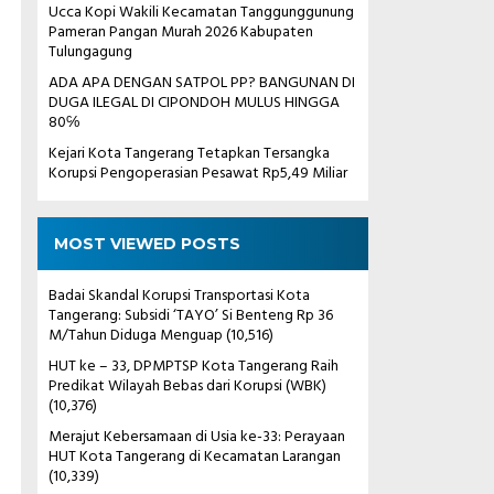
Ucca Kopi Wakili Kecamatan Tanggunggunung
Pameran Pangan Murah 2026 Kabupaten
Tulungagung
ADA APA DENGAN SATPOL PP? BANGUNAN DI
DUGA ILEGAL DI CIPONDOH MULUS HINGGA
80℅
Kejari Kota Tangerang Tetapkan Tersangka
Korupsi Pengoperasian Pesawat Rp5,49 Miliar
g
MOST VIEWED POSTS
Badai Skandal Korupsi Transportasi Kota
Tangerang: Subsidi ‘TAYO’ Si Benteng Rp 36
M/Tahun Diduga Menguap
(10,516)
HUT ke – 33, DPMPTSP Kota Tangerang Raih
Predikat Wilayah Bebas dari Korupsi (WBK)
(10,376)
Merajut Kebersamaan di Usia ke-33: Perayaan
HUT Kota Tangerang di Kecamatan Larangan
(10,339)