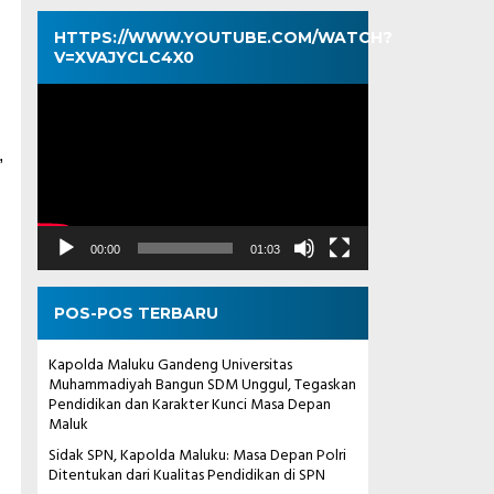
HTTPS://WWW.YOUTUBE.COM/WATCH?
V=XVAJYCLC4X0
Pemutar
Video
,
00:00
01:03
POS-POS TERBARU
Kapolda Maluku Gandeng Universitas
Muhammadiyah Bangun SDM Unggul, Tegaskan
Pendidikan dan Karakter Kunci Masa Depan
Maluk
Sidak SPN, Kapolda Maluku: Masa Depan Polri
Ditentukan dari Kualitas Pendidikan di SPN