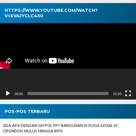
HTTPS://WWW.YOUTUBE.COM/WATCH?
V=XVAJYCLC4X0
Pemutar
Video
00:00
01:03
POS-POS TERBARU
ADA APA DENGAN SATPOL PP? BANGUNAN DI DUGA ILEGAL DI
CIPONDOH MULUS HINGGA 80℅