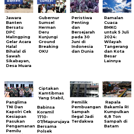
Banten
Sumsel
Jawara
Gubernur
Peristiwa
Ramalan
Banten
Sumsel
Penting
Cuaca
Bersatu
Herman
dan
BMKG
DPC
Deru
Bersejarah
untuk 5 Juli
Malingping
Kunjungi
pada 30
2024:
Gelar Acara
Ground
Juni di
Wilayah
Halal
Breaking
Indonesia
Tangerang
Bihalal di
OKU
dan Dunia
dan Kota
Sawah
Besar
Sikabayan,
Lainnya
Desa Muara
Ciptakan
Kamtibmas
Yang Stabil,
Panglima
Pemilik
Rapala
TNI Dan
Pembuangan
Bakamla RI
Babinsa
Kapolri Cek
Sampah
Kumpulkan
Koramil
Kesiapan
Ilegal Jadi
6,8 Ton
1710-
Pasukan
Terdakwa
Sampah di
07/Mapurujaya
Pengamanan
Batam
Bersama
Pemilu
Polsek