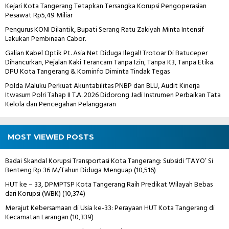
Kejari Kota Tangerang Tetapkan Tersangka Korupsi Pengoperasian
Pesawat Rp5,49 Miliar
Pengurus KONI Dilantik, Bupati Serang Ratu Zakiyah Minta Intensif
Lakukan Pembinaan Cabor.
Galian Kabel Optik Pt. Asia Net Diduga Ilegal! Trotoar Di Batuceper
Dihancurkan, Pejalan Kaki Terancam Tanpa Izin, Tanpa K3, Tanpa Etika.
DPU Kota Tangerang & Kominfo Diminta Tindak Tegas
Polda Maluku Perkuat Akuntabilitas PNBP dan BLU, Audit Kinerja
Itwasum Polri Tahap II T.A. 2026 Didorong Jadi Instrumen Perbaikan Tata
Kelola dan Pencegahan Pelanggaran
MOST VIEWED POSTS
Badai Skandal Korupsi Transportasi Kota Tangerang: Subsidi ‘TAYO’ Si
Benteng Rp 36 M/Tahun Diduga Menguap
(10,516)
HUT ke – 33, DPMPTSP Kota Tangerang Raih Predikat Wilayah Bebas
dari Korupsi (WBK)
(10,374)
Merajut Kebersamaan di Usia ke-33: Perayaan HUT Kota Tangerang di
Kecamatan Larangan
(10,339)