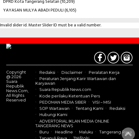
DPRD Kota Tangerang Selatan
(10,209)
YAYASAN MULYA ABADI PEDULI
(6,105)
Invalid slider id. Master Slider ID must be a valid number.
Contact
Us
Copyright
Redaksi
Disclaimer
Peralatan Kerja
@ 2026
Peraturan Jenjang Karir Wartawan dan
Suara
Karyawan
Republik
Suara Republik News.com
News.Com,
All Rights
Kode perilaku Ketentuan Pers
Reserved
PEDOMAN MEDIA SIBER
VISI – MISI
SOP Wartawan
Tentang Kami
Redaksi
Hubungi Kami
ADVERTORIAL IKLAN MEDIA ONLINE
TANGERANG NEWS
Buru
Headline
Maluku
Tangerang Raya
Tapanuli Raya
TNI/Polri