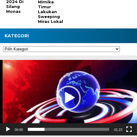
2024 Di
Mimika
Silang
Timur
Monas
Lakukan
Sweeping
Miras Lokal
KATEGORI
Kategori
Pemutar
Video
00:00
01:23