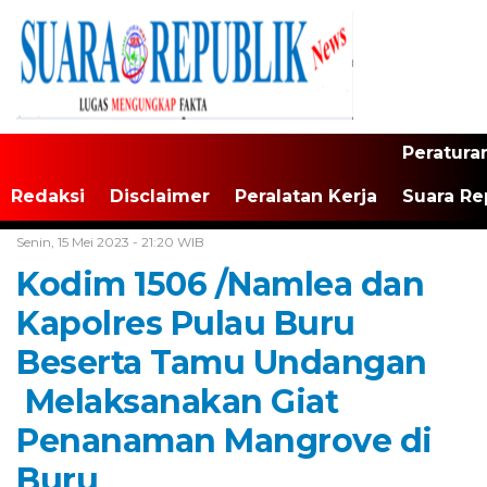
Peratura
Redaksi
Disclaimer
Peralatan Kerja
Suara Re
Home /
Tak Berkategori
Senin, 15 Mei 2023 - 21:20 WIB
Kodim 1506 /Namlea dan
Kapolres Pulau Buru
Beserta Tamu Undangan
Melaksanakan Giat
Penanaman Mangrove di
Buru