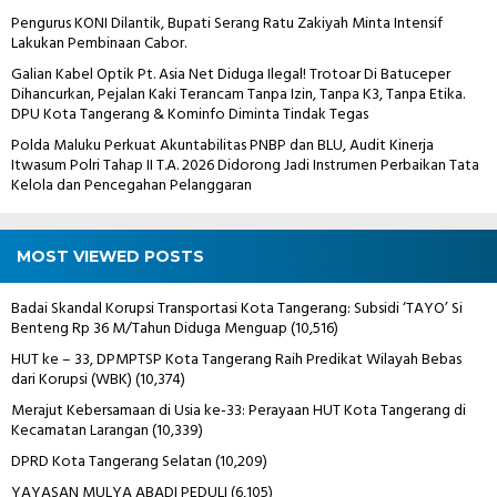
Pengurus KONI Dilantik, Bupati Serang Ratu Zakiyah Minta Intensif
Lakukan Pembinaan Cabor.
Galian Kabel Optik Pt. Asia Net Diduga Ilegal! Trotoar Di Batuceper
Dihancurkan, Pejalan Kaki Terancam Tanpa Izin, Tanpa K3, Tanpa Etika.
DPU Kota Tangerang & Kominfo Diminta Tindak Tegas
Polda Maluku Perkuat Akuntabilitas PNBP dan BLU, Audit Kinerja
Itwasum Polri Tahap II T.A. 2026 Didorong Jadi Instrumen Perbaikan Tata
Kelola dan Pencegahan Pelanggaran
MOST VIEWED POSTS
Badai Skandal Korupsi Transportasi Kota Tangerang: Subsidi ‘TAYO’ Si
Benteng Rp 36 M/Tahun Diduga Menguap
(10,516)
HUT ke – 33, DPMPTSP Kota Tangerang Raih Predikat Wilayah Bebas
dari Korupsi (WBK)
(10,374)
Merajut Kebersamaan di Usia ke-33: Perayaan HUT Kota Tangerang di
Kecamatan Larangan
(10,339)
DPRD Kota Tangerang Selatan
(10,209)
YAYASAN MULYA ABADI PEDULI
(6,105)