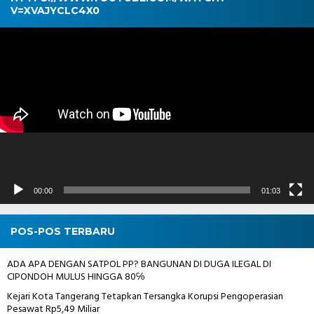
V=XVAJYCLC4X0
Pemutar
Video
00:00
01:03
POS-POS TERBARU
ADA APA DENGAN SATPOL PP? BANGUNAN DI DUGA ILEGAL DI
CIPONDOH MULUS HINGGA 80℅
Kejari Kota Tangerang Tetapkan Tersangka Korupsi Pengoperasian
Pesawat Rp5,49 Miliar