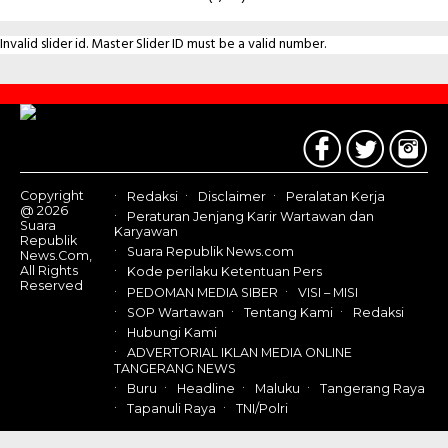
Invalid slider id. Master Slider ID must be a valid number.
Contact
Us
Copyright
Redaksi
Disclaimer
Peralatan Kerja
@ 2026
Peraturan Jenjang Karir Wartawan dan
Suara
Karyawan
Republik
Suara Republik News.com
News.Com,
All Rights
Kode perilaku Ketentuan Pers
Reserved
PEDOMAN MEDIA SIBER
VISI – MISI
SOP Wartawan
Tentang Kami
Redaksi
Hubungi Kami
ADVERTORIAL IKLAN MEDIA ONLINE
TANGERANG NEWS
Buru
Headline
Maluku
Tangerang Raya
Tapanuli Raya
TNI/Polri