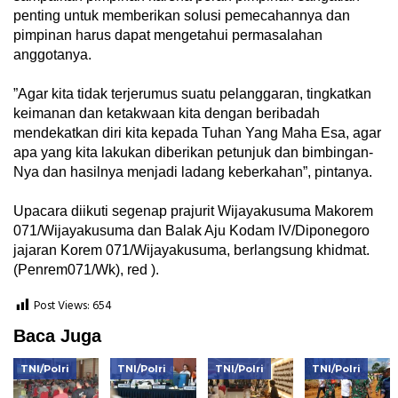
penting untuk memberikan solusi pemecahannya dan
pimpinan harus dapat mengetahui permasalahan
anggotanya.
‎”Agar kita tidak terjerumus suatu pelanggaran, tingkatkan
keimanan dan ketakwaan kita dengan beribadah
mendekatkan diri kita kepada Tuhan Yang Maha Esa, agar
apa yang kita lakukan diberikan petunjuk dan bimbingan-
Nya dan hasilnya menjadi ladang keberkahan”, pintanya.
‎Upacara diikuti segenap prajurit Wijayakusuma Makorem
071/Wijayakusuma dan Balak Aju Kodam IV/Diponegoro
jajaran Korem 071/Wijayakusuma, berlangsung khidmat.
(Penrem071/Wk), red ).
Post Views:
654
Baca Juga
TNI/Polri
TNI/Polri
TNI/Polri
TNI/Polri