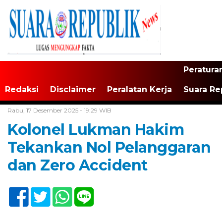
Peratura
Redaksi
Disclaimer
Peralatan Kerja
Suara Re
Home /
TNI/Polri
Rabu, 17 Desember 2025 - 19:29 WIB
‎Kolonel Lukman Hakim
Tekankan Nol Pelanggaran
dan Zero Accident