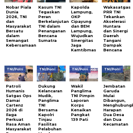
Nobar Piala
Kasum TNI
Kapolda
Wakasatgas
Dunia
Tegaskan
Lampung,
PRR TNI
2026, TNI
Peran
OKP
Tekankan
dan
Berkelanjutan
Cipayung
Akselerasi
Masyarakat
TNI dalam
dan BEM
Huntara
Bersatu
Penanganan
Lampung,
dan Sinergi
dalam
Bencana
Wujudkan
Daerah
Semangat
Sumatra
Sinergitas
Tangani
Kebersamaan
Jaga
Dampak
Kamtibmas
Bencana
TNI/Polri
TNI/Polri
TNI/Polri
TNI/Polri
Patroli
Dukung
Wakil
Jembatan
Humanis
Kelancaran
Panglima
Garuda
Satgas Ops
Mudik,
TNI Pimpin
Mulai
Damai
Panglima
Laporan
Dibangun,
Cartenz
TNI
Korps
Menghubung
2026 di
Bersama
Kenaikan
Harapan
Ilaga
Kapolri
Pangkat
Dua Desa
Perkuat
Tinjau
139 Pati
dan Dua
Rasa Aman
Fasilitas
Kecamatan
Masyarakat
Pelabuhan