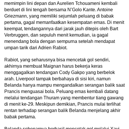
memimpin lini depan dan Aurelien Tchouameni kembali
berduet di lini tengah bersama N’Golo Kante. Antoine
Griezmann, yang memiliki sejumlah peluang di babak
pertama, gagal memanfaatkan kesempatan emas. Di menit
keempat, tendangannya dari jarak jauh ditepis oleh Bart
Verbruggen, dan sepuluh menit kemudian, ia gagal
menendang bola dengan sempurna setelah mendapat
umpan tarik dari Adrien Rabiot.
Rabiot, yang seharusnya bisa mencetak gol sendiri,
akhirnya membuat Maignan harus bekerja keras
menggagalkan tendangan Cody Gakpo yang berbelok
arah. Liverpool tampak berbahaya di sisi kiri, namun
Belanda hanya mampu mengandalkan serangan balik saat
Prancis menguasai bola. Peluang emas kembali datang
melalui tendangan Thuram yang membentur tiang gawang
di menit ke-29. Meskipun demikian, Prancis mulai terlihat
rentan terhadap serangan balik Belanda menjelang akhir
babak pertama.
Belanda sebenarnya berhasil mencetak gol melalui Xavi