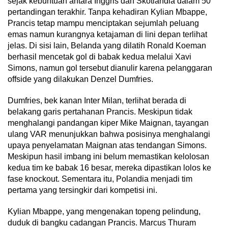
sejak kebuntuan antara Inggris dan Skotlandia dalam 50
pertandingan terakhir. Tanpa kehadiran Kylian Mbappe,
Prancis tetap mampu menciptakan sejumlah peluang
emas namun kurangnya ketajaman di lini depan terlihat
jelas. Di sisi lain, Belanda yang dilatih Ronald Koeman
berhasil mencetak gol di babak kedua melalui Xavi
Simons, namun gol tersebut dianulir karena pelanggaran
offside yang dilakukan Denzel Dumfries.
Dumfries, bek kanan Inter Milan, terlihat berada di
belakang garis pertahanan Prancis. Meskipun tidak
menghalangi pandangan kiper Mike Maignan, tayangan
ulang VAR menunjukkan bahwa posisinya menghalangi
upaya penyelamatan Maignan atas tendangan Simons.
Meskipun hasil imbang ini belum memastikan kelolosan
kedua tim ke babak 16 besar, mereka dipastikan lolos ke
fase knockout. Sementara itu, Polandia menjadi tim
pertama yang tersingkir dari kompetisi ini.
Kylian Mbappe, yang mengenakan topeng pelindung,
duduk di bangku cadangan Prancis. Marcus Thuram