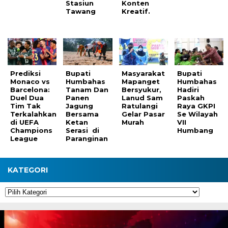
Stasiun
Konten
Tawang
Kreatif.
Prediksi
Bupati
Masyarakat
Bupati
Monaco vs
Humbahas
Mapanget
Humbahas
Barcelona:
Tanam Dan
Bersyukur,
Hadiri
Duel Dua
Panen
Lanud Sam
Paskah
Tim Tak
Jagung
Ratulangi
Raya GKPI
Terkalahkan
Bersama
Gelar Pasar
Se Wilayah
di UEFA
Ketan
Murah
VII
Champions
Serasi di
Humbang
League
Paranginan
KATEGORI
Kategori
Pemutar
Video