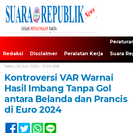
Peratura
Redaksi
Disclaimer
Peralatan Kerja
Suara Re
Home /
Tak Berkategori
Sabtu, 22 Juni 2024 - 11:00 WIB
Kontroversi VAR Warnai
Hasil Imbang Tanpa Gol
antara Belanda dan Prancis
di Euro 2024