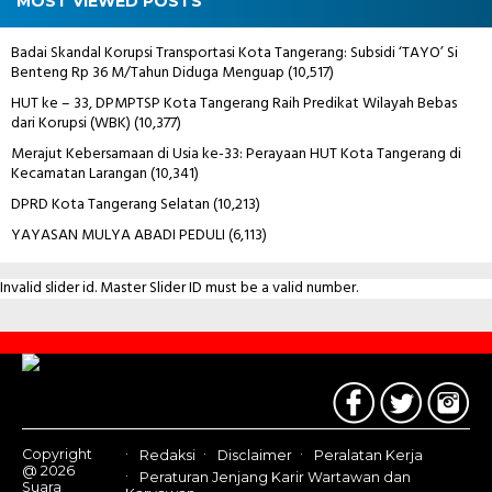
MOST VIEWED POSTS
Badai Skandal Korupsi Transportasi Kota Tangerang: Subsidi ‘TAYO’ Si
Benteng Rp 36 M/Tahun Diduga Menguap
(10,517)
HUT ke – 33, DPMPTSP Kota Tangerang Raih Predikat Wilayah Bebas
dari Korupsi (WBK)
(10,377)
Merajut Kebersamaan di Usia ke-33: Perayaan HUT Kota Tangerang di
Kecamatan Larangan
(10,341)
DPRD Kota Tangerang Selatan
(10,213)
YAYASAN MULYA ABADI PEDULI
(6,113)
Invalid slider id. Master Slider ID must be a valid number.
Contact
Us
Copyright
Redaksi
Disclaimer
Peralatan Kerja
@ 2026
Peraturan Jenjang Karir Wartawan dan
Suara