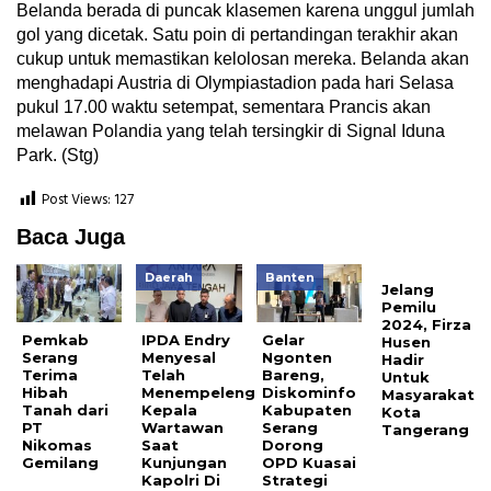
Belanda berada di puncak klasemen karena unggul jumlah
gol yang dicetak. Satu poin di pertandingan terakhir akan
cukup untuk memastikan kelolosan mereka. Belanda akan
menghadapi Austria di Olympiastadion pada hari Selasa
pukul 17.00 waktu setempat, sementara Prancis akan
melawan Polandia yang telah tersingkir di Signal Iduna
Park. (Stg)
Post Views:
127
Baca Juga
Daerah
Banten
Jelang
Pemilu
2024, Firza
Pemkab
IPDA Endry
Gelar
Husen
Serang
Menyesal
Ngonten
Hadir
Terima
Telah
Bareng,
Untuk
Hibah
Menempeleng
Diskominfo
Masyarakat
Tanah dari
Kepala
Kabupaten
Kota
PT
Wartawan
Serang
Tangerang
Nikomas
Saat
Dorong
Gemilang
Kunjungan
OPD Kuasai
Kapolri Di
Strategi