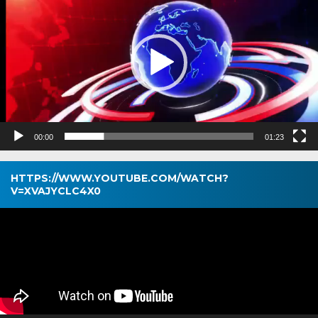
00:00
01:23
HTTPS://WWW.YOUTUBE.COM/WATCH?
V=XVAJYCLC4X0
Pemutar
Video