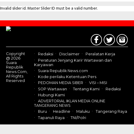
Invalid slider id. Master Slider ID must be a valid number.
Contact
Us
Copyright
Redaksi
Disclaimer
Peralatan Kerja
@ 2026
Peraturan Jenjang Karir Wartawan dan
Suara
Karyawan
Republik
Suara Republik News.com
News.Com,
All Rights
Kode perilaku Ketentuan Pers
Reserved
PEDOMAN MEDIA SIBER
VISI – MISI
SOP Wartawan
Tentang Kami
Redaksi
Hubungi Kami
ADVERTORIAL IKLAN MEDIA ONLINE
TANGERANG NEWS
Buru
Headline
Maluku
Tangerang Raya
Tapanuli Raya
TNI/Polri