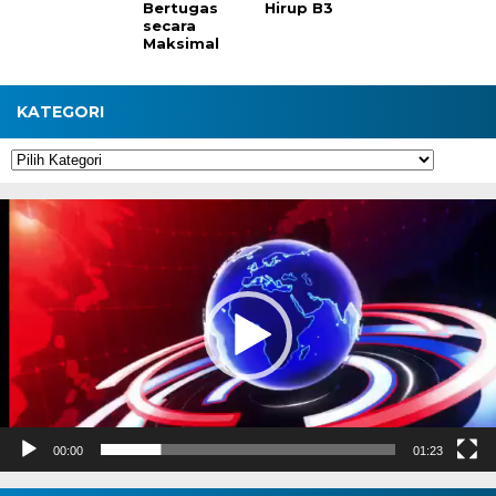
Bertugas
Hirup B3
secara
Maksimal
KATEGORI
Kategori
Pemutar
Video
00:00
01:23