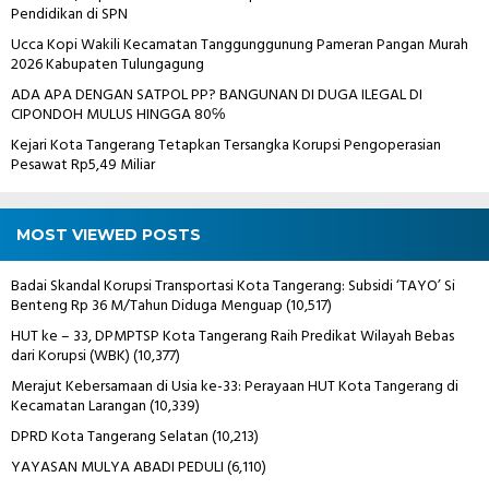
Pendidikan di SPN
Ucca Kopi Wakili Kecamatan Tanggunggunung Pameran Pangan Murah
2026 Kabupaten Tulungagung
ADA APA DENGAN SATPOL PP? BANGUNAN DI DUGA ILEGAL DI
CIPONDOH MULUS HINGGA 80℅
Kejari Kota Tangerang Tetapkan Tersangka Korupsi Pengoperasian
Pesawat Rp5,49 Miliar
MOST VIEWED POSTS
Badai Skandal Korupsi Transportasi Kota Tangerang: Subsidi ‘TAYO’ Si
Benteng Rp 36 M/Tahun Diduga Menguap
(10,517)
HUT ke – 33, DPMPTSP Kota Tangerang Raih Predikat Wilayah Bebas
dari Korupsi (WBK)
(10,377)
Merajut Kebersamaan di Usia ke-33: Perayaan HUT Kota Tangerang di
Kecamatan Larangan
(10,339)
DPRD Kota Tangerang Selatan
(10,213)
YAYASAN MULYA ABADI PEDULI
(6,110)