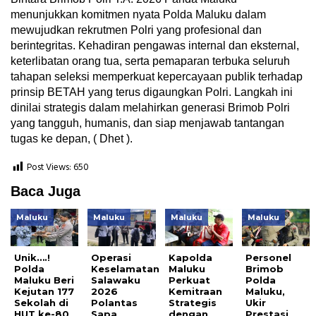
menunjukkan komitmen nyata Polda Maluku dalam
mewujudkan rekrutmen Polri yang profesional dan
berintegritas. Kehadiran pengawas internal dan eksternal,
keterlibatan orang tua, serta pemaparan terbuka seluruh
tahapan seleksi memperkuat kepercayaan publik terhadap
prinsip BETAH yang terus digaungkan Polri. Langkah ini
dinilai strategis dalam melahirkan generasi Brimob Polri
yang tangguh, humanis, dan siap menjawab tantangan
tugas ke depan, ( Dhet ).
Post Views:
650
Baca Juga
Maluku
Maluku
Maluku
Maluku
Unik….!
Operasi
Kapolda
Personel
Polda
Keselamatan
Maluku
Brimob
Maluku Beri
Salawaku
Perkuat
Polda
Kejutan 177
2026
Kemitraan
Maluku,
Sekolah di
Polantas
Strategis
Ukir
HUT ke-80
Sapa
dengan
Prestasi