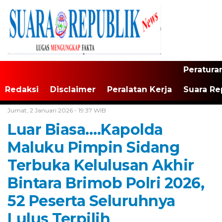
Peratura
Redaksi
Disclaimer
Peralatan Kerja
Suara Re
Home /
Maluku
Jumat, 2 Januari 2026 - 19:37 WIB
Luar Biasa….Kapolda
Maluku Pimpin Sidang
Terbuka Kelulusan Akhir
Bintara Brimob Polri 2026,
52 Peserta Seluruhnya
Lulus Terpilih