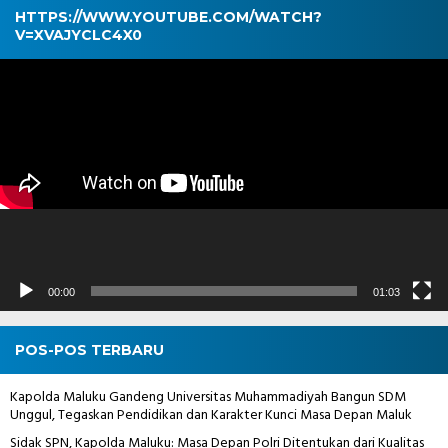
HTTPS://WWW.YOUTUBE.COM/WATCH?
V=XVAJYCLC4X0
Pemutar
Video
00:00
01:03
POS-POS TERBARU
Kapolda Maluku Gandeng Universitas Muhammadiyah Bangun SDM
Unggul, Tegaskan Pendidikan dan Karakter Kunci Masa Depan Maluk
Sidak SPN, Kapolda Maluku: Masa Depan Polri Ditentukan dari Kualitas