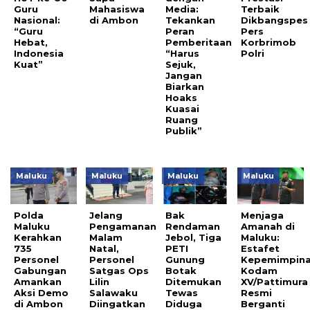
Guru
Mahasiswa
Media:
Terbaik
Nasional:
di Ambon
Tekankan
Dikbangspes
“Guru
Peran
Pers
Hebat,
Pemberitaan
Korbrimob
Indonesia
“Harus
Polri
Kuat”
Sejuk,
Jangan
Biarkan
Hoaks
Kuasai
Ruang
Publik”
Maluku
Maluku
Maluku
Maluku
Polda
Jelang
Bak
Menjaga
Maluku
Pengamanan
Rendaman
Amanah di
Kerahkan
Malam
Jebol, Tiga
Maluku:
735
Natal,
PETI
Estafet
Personel
Personel
Gunung
Kepemimpin
Gabungan
Satgas Ops
Botak
Kodam
Amankan
Lilin
Ditemukan
XV/Pattimura
Aksi Demo
Salawaku
Tewas
Resmi
di Ambon
Diingatkan
Diduga
Berganti