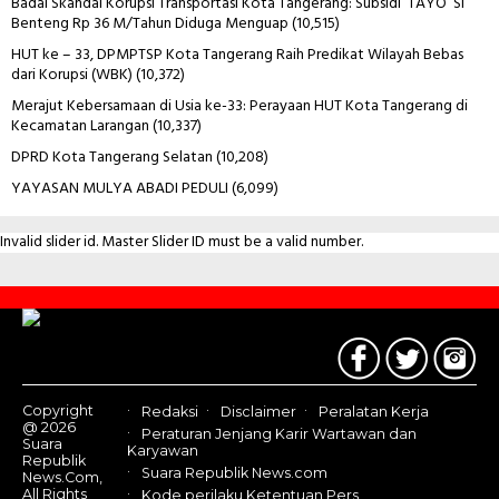
Badai Skandal Korupsi Transportasi Kota Tangerang: Subsidi ‘TAYO’ Si
Benteng Rp 36 M/Tahun Diduga Menguap
(10,515)
HUT ke – 33, DPMPTSP Kota Tangerang Raih Predikat Wilayah Bebas
dari Korupsi (WBK)
(10,372)
Merajut Kebersamaan di Usia ke-33: Perayaan HUT Kota Tangerang di
Kecamatan Larangan
(10,337)
DPRD Kota Tangerang Selatan
(10,208)
YAYASAN MULYA ABADI PEDULI
(6,099)
Invalid slider id. Master Slider ID must be a valid number.
Contact
Us
Copyright
Redaksi
Disclaimer
Peralatan Kerja
@ 2026
Peraturan Jenjang Karir Wartawan dan
Suara
Karyawan
Republik
Suara Republik News.com
News.Com,
All Rights
Kode perilaku Ketentuan Pers