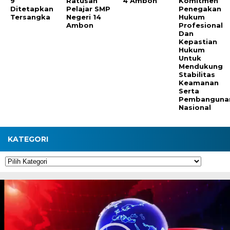
9
Ratusan
4 Ambon
Komitmen
Ditetapkan
Pelajar SMP
Penegakan
Tersangka
Negeri 14
Hukum
Ambon
Profesional
Dan
Kepastian
Hukum
Untuk
Mendukung
Stabilitas
Keamanan
Serta
Pembanguna
Nasional
KATEGORI
Kategori
Pemutar
Video