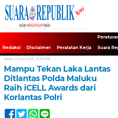
Peratura
Redaksi
Disclaimer
Peralatan Kerja
Suara Re
Home /
Maluku
Selasa, 17 Juni 2025 - 21:12 WIB
Mampu Tekan Laka Lantas
Ditlantas Polda Maluku
Raih iCELL Awards dari
Korlantas Polri