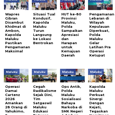
Wapres
Situasi Tual
HUT ke-80
Pengamanan
Gibran
Kondusif,
Provinsi
Lebaran di
Disambut
Kapolda
Maluku,
Wilayah
Khidmat di
Maluku
Polda
Kepulauan
Ambon,
Turun
Sampaikan
Diperkuat,
Kapolda
Langsung
Apresiasi
Polda
Maluku
ke Lokasi
dan
Maluku
Pastikan
Bentrokan
Harapan
Gelar
Pengamanan
untuk
Latihan Pra
Maksimal
Kemajuan
Operasi
Daerah
Ketupat
Maluku
Maluku
Maluku
Maluku
Operasi
Cegah
Ops Antik,
Kapolda
Damai
Radikalisme
Polda
Maluku
Cartenz
Sejak Dini,
Maluku
Perkuat
2026
Tim
Sosialisasi
Sinergi
Amankan
Satgaswil
Bahaya
Dengan
28 Orang di
Maluku
Narkoba di
Kejati,
Yahukimo,
Edukasi
SMK Negeri
Tegaskan