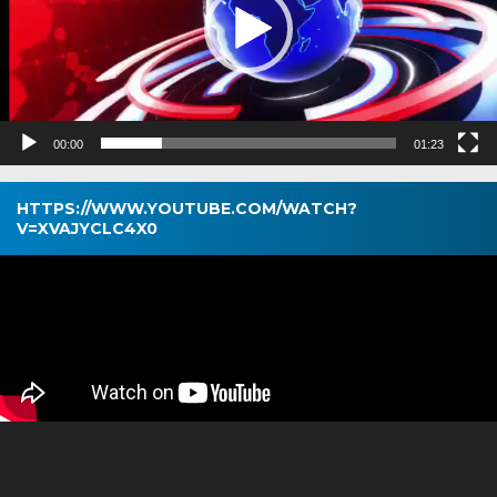
00:00
01:23
HTTPS://WWW.YOUTUBE.COM/WATCH?
V=XVAJYCLC4X0
Pemutar
Video