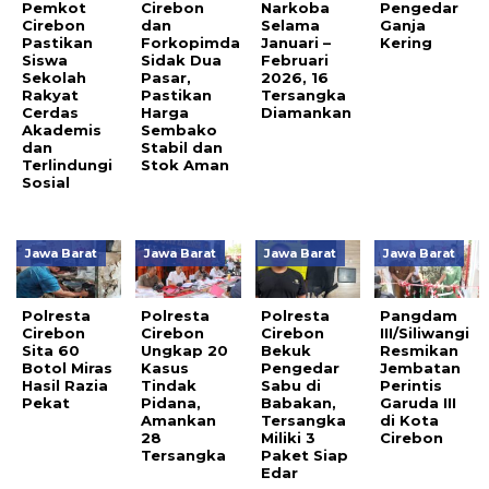
Pemkot
Cirebon
Narkoba
Pengedar
Cirebon
dan
Selama
Ganja
Pastikan
Forkopimda
Januari –
Kering
Siswa
Sidak Dua
Februari
Sekolah
Pasar,
2026, 16
Rakyat
Pastikan
Tersangka
Cerdas
Harga
Diamankan
Akademis
Sembako
dan
Stabil dan
Terlindungi
Stok Aman
Sosial
Jawa Barat
Jawa Barat
Jawa Barat
Jawa Barat
Polresta
Polresta
Polresta
Pangdam
Cirebon
Cirebon
Cirebon
III/Siliwangi
Sita 60
Ungkap 20
Bekuk
Resmikan
Botol Miras
Kasus
Pengedar
Jembatan
Hasil Razia
Tindak
Sabu di
Perintis
Pekat
Pidana,
Babakan,
Garuda III
Amankan
Tersangka
di Kota
28
Miliki 3
Cirebon
Tersangka
Paket Siap
Edar