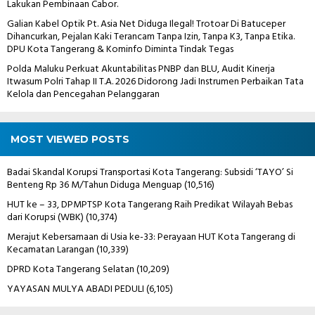
Lakukan Pembinaan Cabor.
Galian Kabel Optik Pt. Asia Net Diduga Ilegal! Trotoar Di Batuceper
Dihancurkan, Pejalan Kaki Terancam Tanpa Izin, Tanpa K3, Tanpa Etika.
DPU Kota Tangerang & Kominfo Diminta Tindak Tegas
Polda Maluku Perkuat Akuntabilitas PNBP dan BLU, Audit Kinerja
Itwasum Polri Tahap II T.A. 2026 Didorong Jadi Instrumen Perbaikan Tata
Kelola dan Pencegahan Pelanggaran
MOST VIEWED POSTS
Badai Skandal Korupsi Transportasi Kota Tangerang: Subsidi ‘TAYO’ Si
Benteng Rp 36 M/Tahun Diduga Menguap
(10,516)
HUT ke – 33, DPMPTSP Kota Tangerang Raih Predikat Wilayah Bebas
dari Korupsi (WBK)
(10,374)
Merajut Kebersamaan di Usia ke-33: Perayaan HUT Kota Tangerang di
Kecamatan Larangan
(10,339)
DPRD Kota Tangerang Selatan
(10,209)
YAYASAN MULYA ABADI PEDULI
(6,105)