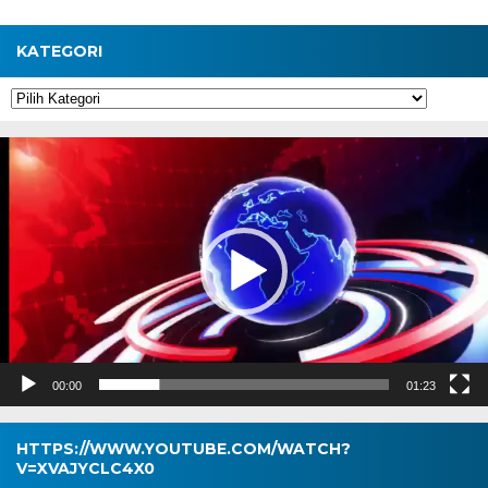
KATEGORI
Kategori
Pemutar
Video
00:00
01:23
HTTPS://WWW.YOUTUBE.COM/WATCH?
V=XVAJYCLC4X0