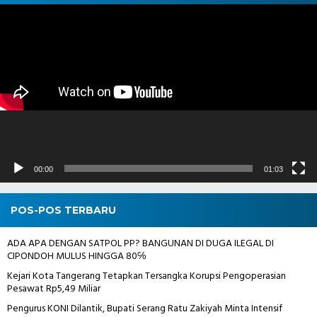
Pemutar
Video
00:00
01:03
POS-POS TERBARU
ADA APA DENGAN SATPOL PP? BANGUNAN DI DUGA ILEGAL DI
CIPONDOH MULUS HINGGA 80℅
Kejari Kota Tangerang Tetapkan Tersangka Korupsi Pengoperasian
Pesawat Rp5,49 Miliar
Pengurus KONI Dilantik, Bupati Serang Ratu Zakiyah Minta Intensif