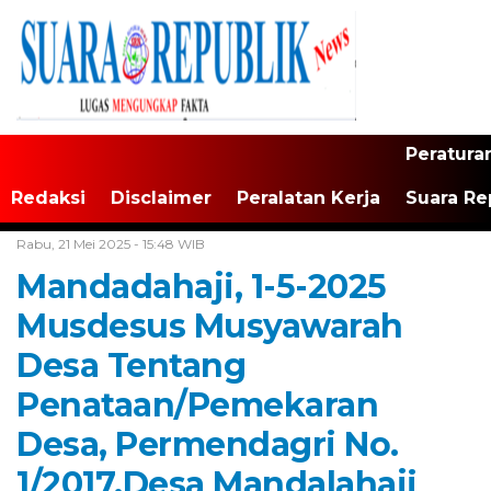
Peratura
Redaksi
Disclaimer
Peralatan Kerja
Suara Re
Home /
Jawa Barat
Rabu, 21 Mei 2025 - 15:48 WIB
Mandadahaji, 1-5-2025
Musdesus Musyawarah
Desa Tentang
Penataan/Pemekaran
Desa, Permendagri No.
1/2017.Desa Mandalahaji