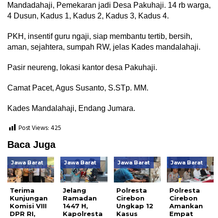
Mandadahaji, Pemekaran jadi Desa Pakuhaji. 14 rb warga,
4 Dusun, Kadus 1, Kadus 2, Kadus 3, Kadus 4.
PKH, insentif guru ngaji, siap membantu tertib, bersih,
aman, sejahtera, sumpah RW, jelas Kades mandalahaji.
Pasir neureng, lokasi kantor desa Pakuhaji.
Camat Pacet, Agus Susanto, S.STp. MM.
Kades Mandalahaji, Endang Jumara.
Post Views:
425
Baca Juga
Jawa Barat
Jawa Barat
Jawa Barat
Jawa Barat
Terima
Jelang
Polresta
Polresta
Kunjungan
Ramadan
Cirebon
Cirebon
Komisi VIII
1447 H,
Ungkap 12
Amankan
DPR RI,
Kapolresta
Kasus
Empat