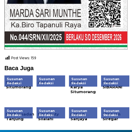
Post Views:
159
Baca Juga
Susunan
Susunan
Susunan
Susunan
Rosita.
Amri
Fredy
RANI
Redaksi
Redaksi
Redaksi
Redaksi
Situmorang
Karya
SIBARANI
Situmorang
Susunan
Susunan
Susunan
Susunan
Marhamadan
Novrianty
Leman
Jhonsen
Redaksi
Redaksi
Redaksi
Redaksi
Tanjung
Silalahi
Sanjaya
Siregar