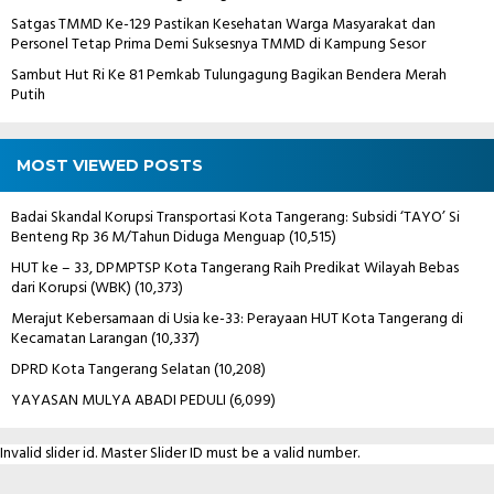
Satgas TMMD Ke-129 Pastikan Kesehatan Warga Masyarakat dan
Personel Tetap Prima Demi Suksesnya TMMD di Kampung Sesor
Sambut Hut Ri Ke 81 Pemkab Tulungagung Bagikan Bendera Merah
Putih
MOST VIEWED POSTS
Badai Skandal Korupsi Transportasi Kota Tangerang: Subsidi ‘TAYO’ Si
Benteng Rp 36 M/Tahun Diduga Menguap
(10,515)
HUT ke – 33, DPMPTSP Kota Tangerang Raih Predikat Wilayah Bebas
dari Korupsi (WBK)
(10,373)
Merajut Kebersamaan di Usia ke-33: Perayaan HUT Kota Tangerang di
Kecamatan Larangan
(10,337)
DPRD Kota Tangerang Selatan
(10,208)
YAYASAN MULYA ABADI PEDULI
(6,099)
Invalid slider id. Master Slider ID must be a valid number.