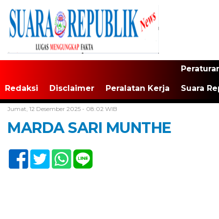
Peratura
Redaksi
Disclaimer
Peralatan Kerja
Suara Re
Home /
Susunan Redaksi
Jumat, 12 Desember 2025 - 08:02 WIB
MARDA SARI MUNTHE