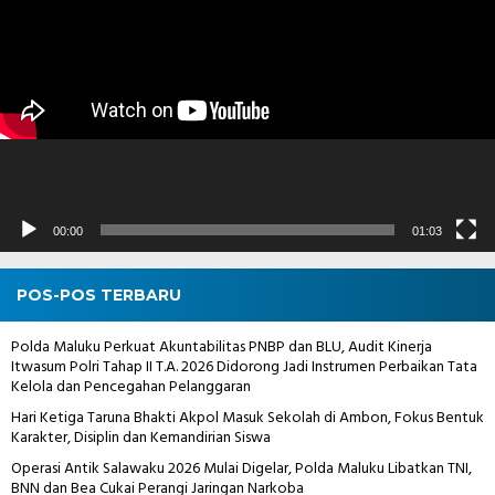
Video
00:00
01:03
POS-POS TERBARU
Polda Maluku Perkuat Akuntabilitas PNBP dan BLU, Audit Kinerja
Itwasum Polri Tahap II T.A. 2026 Didorong Jadi Instrumen Perbaikan Tata
Kelola dan Pencegahan Pelanggaran
Hari Ketiga Taruna Bhakti Akpol Masuk Sekolah di Ambon, Fokus Bentuk
Karakter, Disiplin dan Kemandirian Siswa
Operasi Antik Salawaku 2026 Mulai Digelar, Polda Maluku Libatkan TNI,
BNN dan Bea Cukai Perangi Jaringan Narkoba