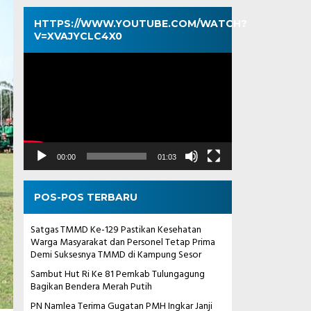
HTTPS://WWW.YOUTUBE.COM/WATCH?
V=XVAJYCLC4X0
Pemutar
Video
00:00
01:03
POS-POS TERBARU
Satgas TMMD Ke-129 Pastikan Kesehatan
Warga Masyarakat dan Personel Tetap Prima
Demi Suksesnya TMMD di Kampung Sesor
Sambut Hut Ri Ke 81 Pemkab Tulungagung
Bagikan Bendera Merah Putih
PN Namlea Terima Gugatan PMH Ingkar Janji