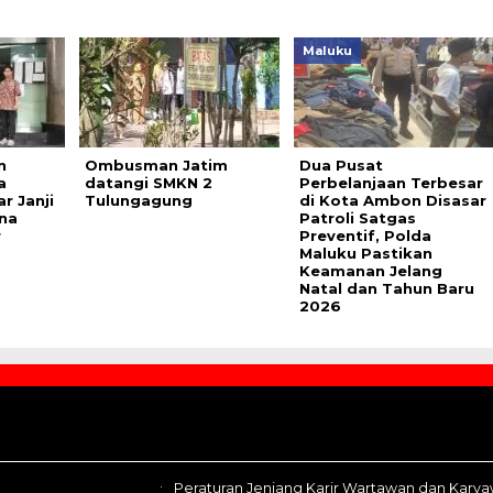
Maluku
n
Ombusman Jatim
Dua Pusat
a
datangi SMKN 2
Perbelanjaan Terbesar
r Janji
Tulungagung
di Kota Ambon Disasar
na
Patroli Satgas
r
Preventif, Polda
Maluku Pastikan
Keamanan Jelang
Natal dan Tahun Baru
2026
Peraturan Jenjang Karir Wartawan dan Kary