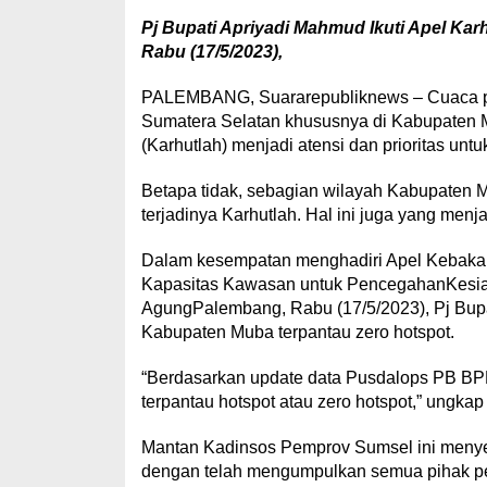
Pj Bupati Apriyadi Mahmud Ikuti Apel Ka
Rabu (17/5/2023),
PALEMBANG, Suararepubliknews – Cuaca pan
Sumatera Selatan khususnya di Kabupaten
(Karhutlah) menjadi atensi dan prioritas untuk
Betapa tidak, sebagian wilayah Kabupaten
terjadinya Karhutlah. Hal ini juga yang menj
Dalam kesempatan menghadiri Apel Kebak
Kapasitas Kawasan untuk PencegahanKesia
AgungPalembang, Rabu (17/5/2023), Pj Bup
Kabupaten Muba terpantau zero hotspot.
“Berdasarkan update data Pusdalops PB B
terpantau hotspot atau zero hotspot,” ungka
Mantan Kadinsos Pemprov Sumsel ini menye
dengan telah mengumpulkan semua pihak p