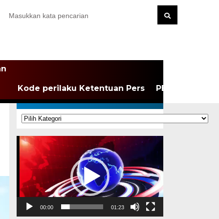
an
Kode perilaku Ketentuan Pers
PEDOMAN MEDI
KATEGORI
Kategori
Pemutar
Video
00:00
01:23