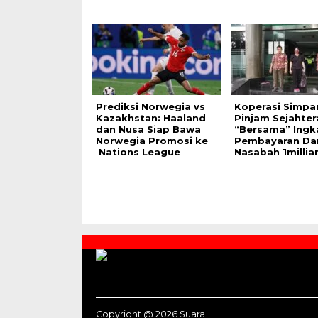
Prediksi Norwegia vs
Koperasi Simpa
Kazakhstan: Haaland
Pinjam Sejahter
dan Nusa Siap Bawa
“Bersama” Ingka
Norwegia Promosi ke
Pembayaran Da
Nations League
Nasabah 1millia
Contact
Us
Copyright @ 2026 Suara