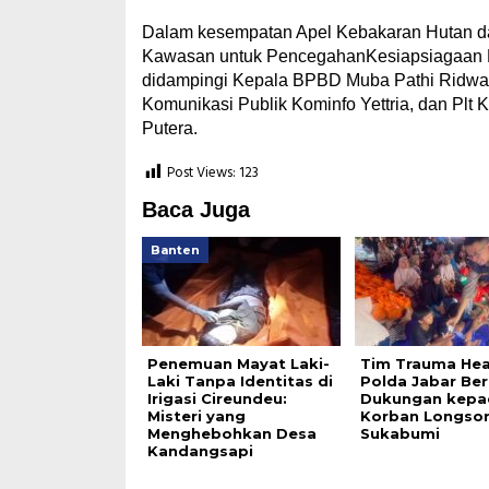
Dalam kesempatan Apel Kebakaran Hutan 
Kawasan untuk PencegahanKesiapsiagaan Be
didampingi Kepala BPBD Muba Pathi Ridwan,
Komunikasi Publik Kominfo Yettria, dan Pl
Putera.
Post Views:
123
Baca Juga
Banten
Penemuan Mayat Laki-
Tim Trauma Hea
Laki Tanpa Identitas di
Polda Jabar Ber
Irigasi Cireundeu:
Dukungan kepa
Misteri yang
Korban Longsor
Menghebohkan Desa
Sukabumi
Kandangsapi