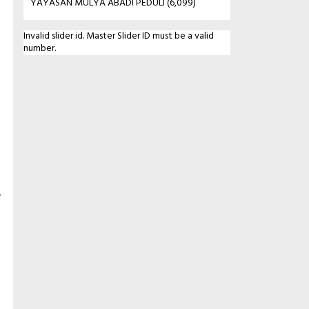
YAYASAN MULYA ABADI PEDULI
(6,099)
Invalid slider id. Master Slider ID must be a valid
number.
r