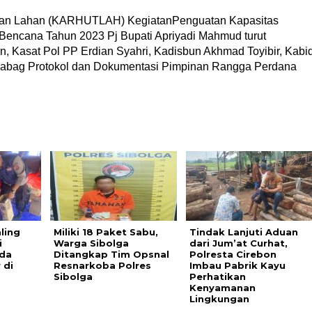
dan Lahan (KARHUTLAH) KegiatanPenguatan Kapasitas
ncana Tahun 2023 Pj Bupati Apriyadi Mahmud turut
 Kasat Pol PP Erdian Syahri, Kadisbun Akhmad Toyibir, Kabi
t Kabag Protokol dan Dokumentasi Pimpinan Rangga Perdana
ling
Miliki 18 Paket Sabu,
Tindak Lanjuti Aduan
i
Warga Sibolga
dari Jum’at Curhat,
da
Ditangkap Tim Opsnal
Polresta Cirebon
 di
Resnarkoba Polres
Imbau Pabrik Kayu
Sibolga
Perhatikan
Kenyamanan
Lingkungan