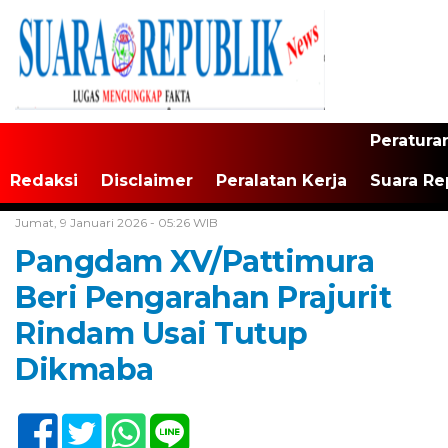
Peratura
Redaksi
Disclaimer
Peralatan Kerja
Suara Re
Home /
Maluku
Jumat, 9 Januari 2026 - 05:26 WIB
Pangdam XV/Pattimura
Beri Pengarahan Prajurit
Rindam Usai Tutup
Dikmaba