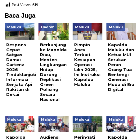
Post Views:
619
Baca Juga
Maluku
Daerah
Maluku
Maluku
Respons
Berkunjung
Pimpin
Kapolda
Cepat
ke Mapolda
Anev
Maluku dan
Satgas
Riau,
Terkait
Ketua MUI
Damai
Menteri
Kesiapan
Serukan
Cartenz
Lingkungan
Operasi
Peran
2026
Hidup
Lilin 2025,
Orang Tua
Tindaklanjuti
Dorong
Ini Instruksi
Bentengi
Informasi
Replikasi
Kapolda
Generasi
Senjata Api
Green
Maluku
Muda di Era
Rakitan di
Policing
Digital
Dekai
Secara
Nasional
Maluku
Maluku
Maluku
Maluku
Kapolda
Audiensi
Peringati
Kapolda