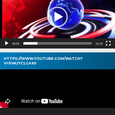
00:00
01:23
HTTPS://WWW.YOUTUBE.COM/WATCH?
V=XVAJYCLC4X0
Pemutar
Video