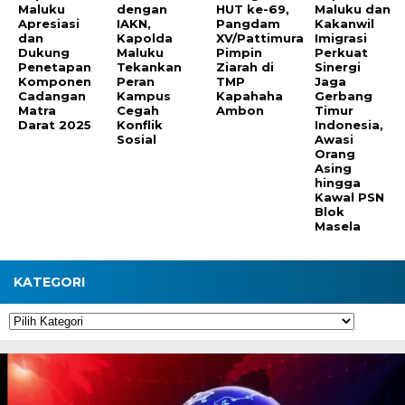
Maluku
dengan
HUT ke-69,
Maluku dan
Apresiasi
IAKN,
Pangdam
Kakanwil
dan
Kapolda
XV/Pattimura
Imigrasi
Dukung
Maluku
Pimpin
Perkuat
Penetapan
Tekankan
Ziarah di
Sinergi
Komponen
Peran
TMP
Jaga
Cadangan
Kampus
Kapahaha
Gerbang
Matra
Cegah
Ambon
Timur
Darat 2025
Konflik
Indonesia,
Sosial
Awasi
Orang
Asing
hingga
Kawal PSN
Blok
Masela
KATEGORI
Kategori
Pemutar
Video