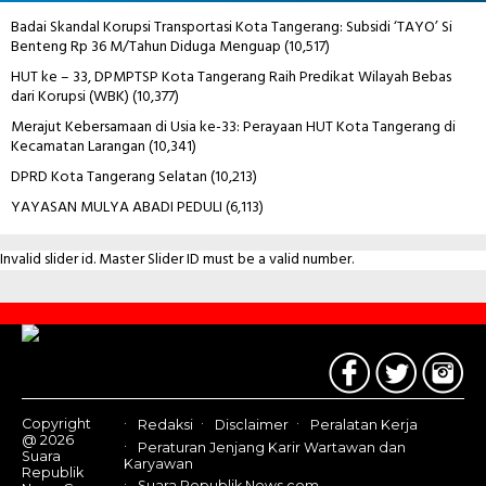
Badai Skandal Korupsi Transportasi Kota Tangerang: Subsidi ‘TAYO’ Si
Benteng Rp 36 M/Tahun Diduga Menguap
(10,517)
HUT ke – 33, DPMPTSP Kota Tangerang Raih Predikat Wilayah Bebas
dari Korupsi (WBK)
(10,377)
Merajut Kebersamaan di Usia ke-33: Perayaan HUT Kota Tangerang di
Kecamatan Larangan
(10,341)
DPRD Kota Tangerang Selatan
(10,213)
YAYASAN MULYA ABADI PEDULI
(6,113)
Invalid slider id. Master Slider ID must be a valid number.
Contact
Us
Copyright
Redaksi
Disclaimer
Peralatan Kerja
@ 2026
Peraturan Jenjang Karir Wartawan dan
Suara
Karyawan
Republik
Suara Republik News.com