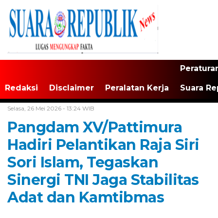
Peratura
Redaksi
Disclaimer
Peralatan Kerja
Suara Re
Home /
Maluku
Selasa, 26 Mei 2026 - 13:24 WIB
Pangdam XV/Pattimura
Hadiri Pelantikan Raja Siri
Sori Islam, Tegaskan
Sinergi TNI Jaga Stabilitas
Adat dan Kamtibmas