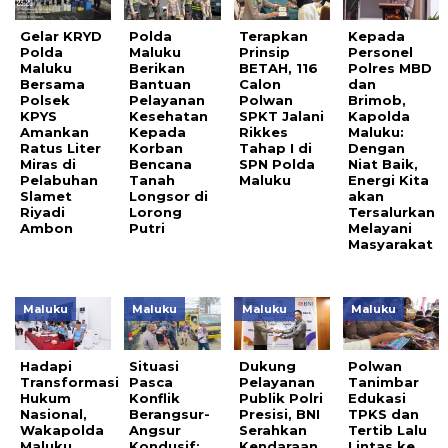
Gelar KRYD
Polda
Terapkan
Kepada
Polda
Maluku
Prinsip
Personel
Maluku
Berikan
BETAH, 116
Polres MBD
Bersama
Bantuan
Calon
dan
Polsek
Pelayanan
Polwan
Brimob,
KPYS
Kesehatan
SPKT Jalani
Kapolda
Amankan
Kepada
Rikkes
Maluku:
Ratus Liter
Korban
Tahap I di
Dengan
Miras di
Bencana
SPN Polda
Niat Baik,
Pelabuhan
Tanah
Maluku
Energi Kita
Slamet
Longsor di
akan
Riyadi
Lorong
Tersalurkan
Ambon
Putri
Melayani
Masyarakat
Maluku
Maluku
Maluku
Maluku
Hadapi
Situasi
Dukung
Polwan
Transformasi
Pasca
Pelayanan
Tanimbar
Hukum
Konflik
Publik Polri
Edukasi
Nasional,
Berangsur-
Presisi, BNI
TPKS dan
Wakapolda
Angsur
Serahkan
Tertib Lalu
Maluku
Kondusif:
Kendaraan
Lintas ke