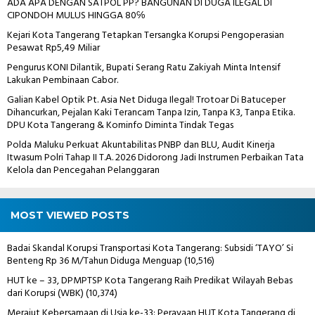
ADA APA DENGAN SATPOL PP? BANGUNAN DI DUGA ILEGAL DI
CIPONDOH MULUS HINGGA 80℅
Kejari Kota Tangerang Tetapkan Tersangka Korupsi Pengoperasian
Pesawat Rp5,49 Miliar
Pengurus KONI Dilantik, Bupati Serang Ratu Zakiyah Minta Intensif
Lakukan Pembinaan Cabor.
Galian Kabel Optik Pt. Asia Net Diduga Ilegal! Trotoar Di Batuceper
Dihancurkan, Pejalan Kaki Terancam Tanpa Izin, Tanpa K3, Tanpa Etika.
DPU Kota Tangerang & Kominfo Diminta Tindak Tegas
Polda Maluku Perkuat Akuntabilitas PNBP dan BLU, Audit Kinerja
Itwasum Polri Tahap II T.A. 2026 Didorong Jadi Instrumen Perbaikan Tata
Kelola dan Pencegahan Pelanggaran
MOST VIEWED POSTS
Badai Skandal Korupsi Transportasi Kota Tangerang: Subsidi ‘TAYO’ Si
Benteng Rp 36 M/Tahun Diduga Menguap
(10,516)
HUT ke – 33, DPMPTSP Kota Tangerang Raih Predikat Wilayah Bebas
dari Korupsi (WBK)
(10,374)
Merajut Kebersamaan di Usia ke-33: Perayaan HUT Kota Tangerang di