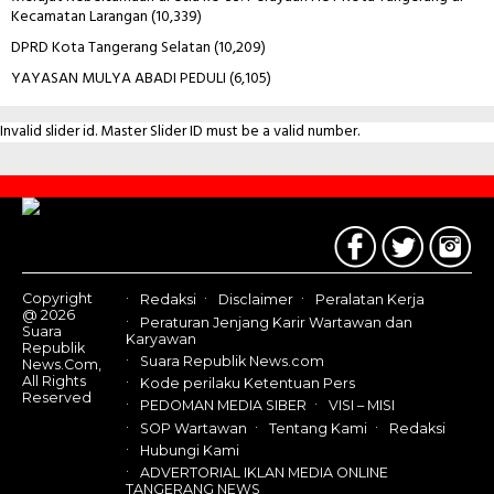
Kecamatan Larangan
(10,339)
DPRD Kota Tangerang Selatan
(10,209)
YAYASAN MULYA ABADI PEDULI
(6,105)
Invalid slider id. Master Slider ID must be a valid number.
Contact
Us
Copyright
Redaksi
Disclaimer
Peralatan Kerja
@ 2026
Peraturan Jenjang Karir Wartawan dan
Suara
Karyawan
Republik
Suara Republik News.com
News.Com,
All Rights
Kode perilaku Ketentuan Pers
Reserved
PEDOMAN MEDIA SIBER
VISI – MISI
SOP Wartawan
Tentang Kami
Redaksi
Hubungi Kami
ADVERTORIAL IKLAN MEDIA ONLINE
TANGERANG NEWS