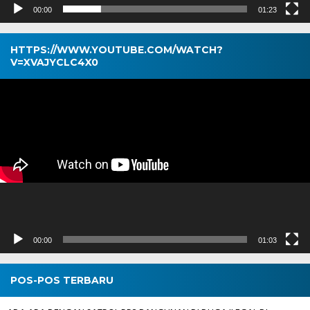
00:00
01:23
HTTPS://WWW.YOUTUBE.COM/WATCH?
V=XVAJYCLC4X0
Pemutar
Video
00:00
01:03
POS-POS TERBARU