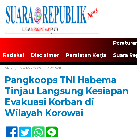
Peratura
Redaksi
Disclaimer
Peralatan Kerja
Suara Re
Home /
TNI/Polri
Minggu, 24 Mei 2026 - 17:29 WIB
Pangkoops TNI Habema
Tinjau Langsung Kesiapan
Evakuasi Korban di
Wilayah Korowai