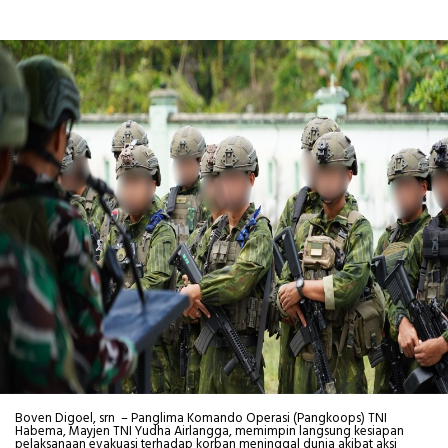
Boven Digoel, srn – Panglima Komando Operasi (Pangkoops) TNI
Habema, Mayjen TNI Yudha Airlangga, memimpin langsung kesiapan
pelaksanaan evakuasi terhadap korban meninggal dunia akibat aksi