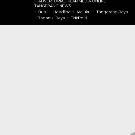
ADVERTORIAL IKLAN MEDIA ONLINE
TANGERANG NEWS
Buru
Headline
Maluku
Tangerang Raya
Tapanuli Raya
TNI/Polri