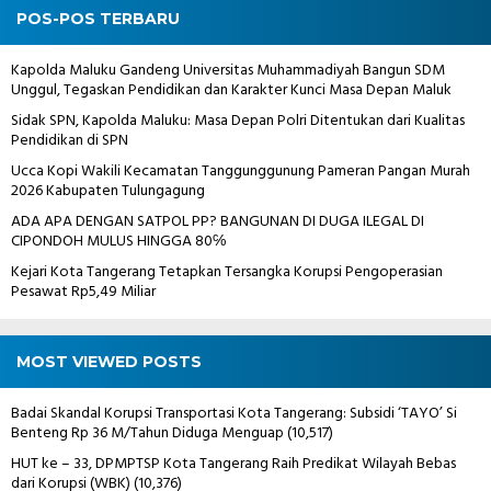
POS-POS TERBARU
Kapolda Maluku Gandeng Universitas Muhammadiyah Bangun SDM
Unggul, Tegaskan Pendidikan dan Karakter Kunci Masa Depan Maluk
Sidak SPN, Kapolda Maluku: Masa Depan Polri Ditentukan dari Kualitas
Pendidikan di SPN
Ucca Kopi Wakili Kecamatan Tanggunggunung Pameran Pangan Murah
2026 Kabupaten Tulungagung
ADA APA DENGAN SATPOL PP? BANGUNAN DI DUGA ILEGAL DI
CIPONDOH MULUS HINGGA 80℅
Kejari Kota Tangerang Tetapkan Tersangka Korupsi Pengoperasian
Pesawat Rp5,49 Miliar
MOST VIEWED POSTS
Badai Skandal Korupsi Transportasi Kota Tangerang: Subsidi ‘TAYO’ Si
Benteng Rp 36 M/Tahun Diduga Menguap
(10,517)
HUT ke – 33, DPMPTSP Kota Tangerang Raih Predikat Wilayah Bebas
dari Korupsi (WBK)
(10,376)