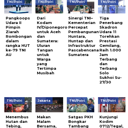
TNI/Polri
TNI/Polri
TNI/Polri
TNI/Polri
Pangkoops
Dari
Sinergi TNI–
Tiga
Udara II
Kodam
Kementerian
Penerbang
Pimpin
IV/Diponegoro
Percepat
Skadron
Ziarah
untuk Aceh
Pembangunan
Udara 11
Rombongan
dan
Huntara,
Torehkan
dalam
Sumatera:
Huntap dan
Prestasi
rangka HUT
Uluran
Infrastruktur
Gemilang,
ke-79 TNI
Tangan
Pascabencana
Raih 1.000
AU
untuk
Sumatera
Jam
Warga
Terbang
yang
dan
Tertimpa
Terbang
Musibah
Solo
Sukhoi Su-
27/30
TNI/Polri
Jakarta
TNI/Polri
TNI/Polri
Menembus
Makan
Satgas PKH
Kunjungi
Hutan dan
Malam
Bongkar
Kodim
Tebing,
Bersama,
Tambang
0712/Tegal,