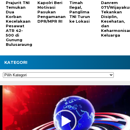
Prajurit TNI
Kapolri Beri
Timah
Danrem
Temukan
Motivasi
Ilegal,
071/Wijayak
Dua
Pasukan
Panglima
Tekankan
Korban
Pengamanan
TNI Turun
Disiplin,
Kecelakaan
DPR/MPR RI
ke Lokasi
Kesehatan,
Pesawat
dan
ATR 42-
Keharmonisa
500 di
Keluarga
Gunung
Bulusaraung
KATEGORI
Kategori
Pemutar
Video