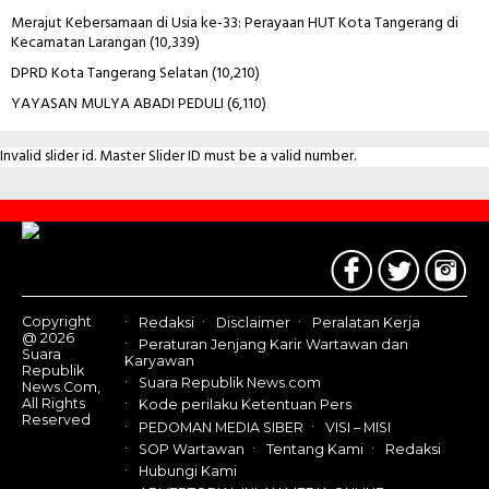
Merajut Kebersamaan di Usia ke-33: Perayaan HUT Kota Tangerang di
Kecamatan Larangan
(10,339)
DPRD Kota Tangerang Selatan
(10,210)
YAYASAN MULYA ABADI PEDULI
(6,110)
Invalid slider id. Master Slider ID must be a valid number.
Contact
Us
Copyright
Redaksi
Disclaimer
Peralatan Kerja
@ 2026
Peraturan Jenjang Karir Wartawan dan
Suara
Karyawan
Republik
Suara Republik News.com
News.Com,
All Rights
Kode perilaku Ketentuan Pers
Reserved
PEDOMAN MEDIA SIBER
VISI – MISI
SOP Wartawan
Tentang Kami
Redaksi
Hubungi Kami