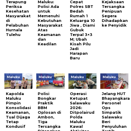
Terapung
Maluku:
Cepat
Kejaksaan
Periksa
Polisi Ada
Polres SBT
Tersangka
Kesehatan
untuk
Bedah
Penipuan
Masyarakat
Memenuhi
Rumah 1
Segera
di
Kebutuhan
Keluarga 10
Dihadapkan
Pelabuhan
Masyarakat
Jiwa , Diami
ke Penyidik
Hurnala
Atas
Gubuk
Tulehu
Keamanan
Terpal 3×3
dan
M; Ubah
Keadilan
Kisah Pilu
Jadi
Harapan
Baru
Maluku
Maluku
Maluku
Maluku
Kapolda
Polisi
Operasi
Jelang HUT
Maluku
Bongkar
Ketupat
Bhayangkara
Pimpin
Praktik
Salawaku
Personel
Konsolidasi
BBM
2026:
Ops
Keamanan,
Oplosan di
Ditpolairud
Simpatik
Tual Dijaga
Ambon,
Polda
Salawaku
Tetap
Tiga
Maluku
Beri
Kondusif
Tersangka
Kawal
Penyuluhan