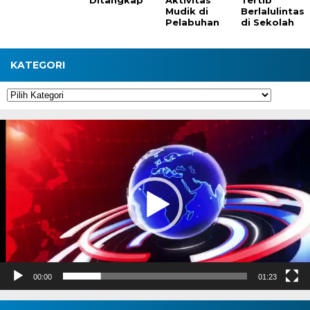
Ditangkap
Aktivitas
Tertib
Mudik di
Berlalulintas
Pelabuhan
di Sekolah
KATEGORI
Kategori
Pemutar
Video
00:00
01:23