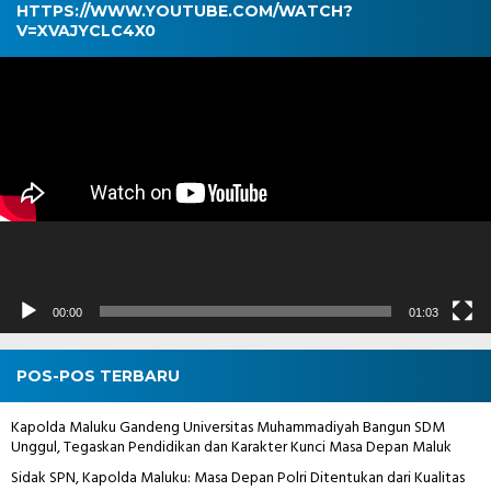
HTTPS://WWW.YOUTUBE.COM/WATCH?
V=XVAJYCLC4X0
Pemutar
Video
00:00
01:03
POS-POS TERBARU
Kapolda Maluku Gandeng Universitas Muhammadiyah Bangun SDM
Unggul, Tegaskan Pendidikan dan Karakter Kunci Masa Depan Maluk
Sidak SPN, Kapolda Maluku: Masa Depan Polri Ditentukan dari Kualitas