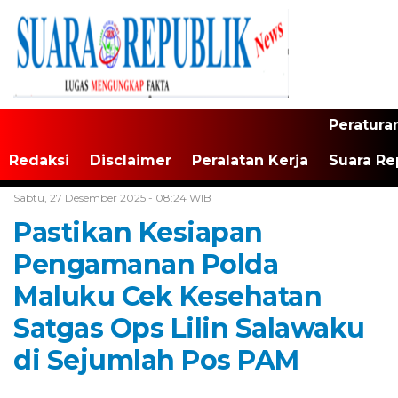
Peratura
Redaksi
Disclaimer
Peralatan Kerja
Suara Re
Home /
Maluku
Sabtu, 27 Desember 2025 - 08:24 WIB
Pastikan Kesiapan
Pengamanan Polda
Maluku Cek Kesehatan
Satgas Ops Lilin Salawaku
di Sejumlah Pos PAM