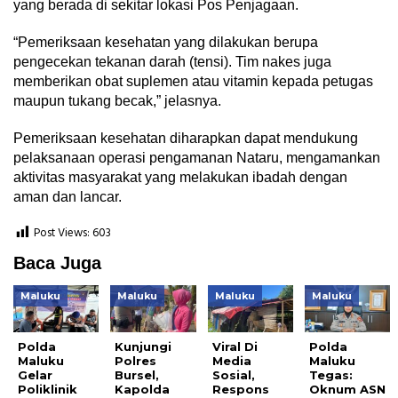
yang berada di sekitar lokasi Pos Penjagaan.
“Pemeriksaan kesehatan yang dilakukan berupa
pengecekan tekanan darah (tensi). Tim nakes juga
memberikan obat suplemen atau vitamin kepada petugas
maupun tukang becak,” jelasnya.
Pemeriksaan kesehatan diharapkan dapat mendukung
pelaksanaan operasi pengamanan Nataru, mengamankan
aktivitas masyarakat yang melakukan ibadah dengan
aman dan lancar.
Post Views:
603
Baca Juga
Maluku
Maluku
Maluku
Maluku
Polda
Kunjungi
Viral Di
Polda
Maluku
Polres
Media
Maluku
Gelar
Bursel,
Sosial,
Tegas:
Poliklinik
Kapolda
Respons
Oknum ASN