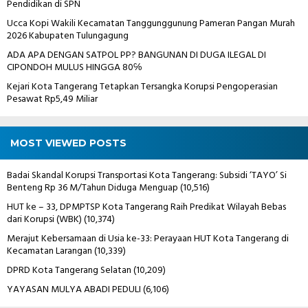
Pendidikan di SPN
Ucca Kopi Wakili Kecamatan Tanggunggunung Pameran Pangan Murah
2026 Kabupaten Tulungagung
ADA APA DENGAN SATPOL PP? BANGUNAN DI DUGA ILEGAL DI
CIPONDOH MULUS HINGGA 80℅
Kejari Kota Tangerang Tetapkan Tersangka Korupsi Pengoperasian
Pesawat Rp5,49 Miliar
MOST VIEWED POSTS
Badai Skandal Korupsi Transportasi Kota Tangerang: Subsidi ‘TAYO’ Si
Benteng Rp 36 M/Tahun Diduga Menguap
(10,516)
HUT ke – 33, DPMPTSP Kota Tangerang Raih Predikat Wilayah Bebas
dari Korupsi (WBK)
(10,374)
Merajut Kebersamaan di Usia ke-33: Perayaan HUT Kota Tangerang di
Kecamatan Larangan
(10,339)
DPRD Kota Tangerang Selatan
(10,209)
YAYASAN MULYA ABADI PEDULI
(6,106)