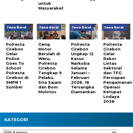
untuk
Masyarakat
Jawa Barat
Jawa Barat
Jawa Barat
Jawa Barat
Polresta
Geng
Polresta
Polresta
Cirebon
Motor
Cirebon
Cirebon
Gelar
Berulah di
Ungkap 12
Gelar
Police
Weru,
Kasus
Rakor
Goes To
Polresta
Narkoba
Lintas
School
Cirebon
Selama
Sektoral
Polresta
Tangkap 9
Januari –
dan TFG
Cirebon di
Pelaku,
Februari
Persiapan
SMPN 1
Sita Sajam
2026, 16
Pengamanan
Sumber
dan Bom
Tersangka
Operasi
Molotov
Diamankan
Ketupat
Lodaya
2026
KATEGORI
Kategori