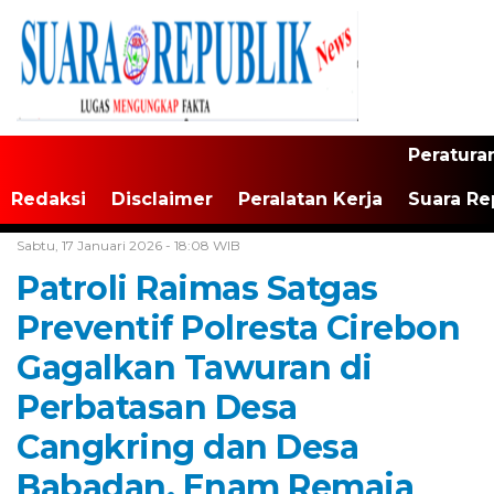
Peratura
Redaksi
Disclaimer
Peralatan Kerja
Suara Re
Home /
Jawa Barat
Sabtu, 17 Januari 2026 - 18:08 WIB
Patroli Raimas Satgas
Preventif Polresta Cirebon
Gagalkan Tawuran di
Perbatasan Desa
Cangkring dan Desa
Babadan, Enam Remaja