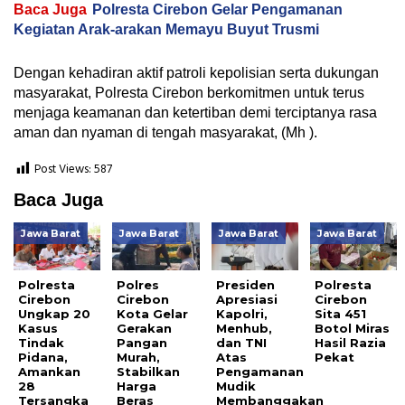
Baca Juga
Polresta Cirebon Gelar Pengamanan
Kegiatan Arak-arakan Memayu Buyut Trusmi
Dengan kehadiran aktif patroli kepolisian serta dukungan
masyarakat, Polresta Cirebon berkomitmen untuk terus
menjaga keamanan dan ketertiban demi terciptanya rasa
aman dan nyaman di tengah masyarakat, (Mh ).
Post Views:
587
Baca Juga
Jawa Barat
Jawa Barat
Jawa Barat
Jawa Barat
Polresta
Polres
Presiden
Polresta
Cirebon
Cirebon
Apresiasi
Cirebon
Ungkap 20
Kota Gelar
Kapolri,
Sita 451
Kasus
Gerakan
Menhub,
Botol Miras
Tindak
Pangan
dan TNI
Hasil Razia
Pidana,
Murah,
Atas
Pekat
Amankan
Stabilkan
Pengamanan
28
Harga
Mudik
Tersangka
Beras
Membanggakan