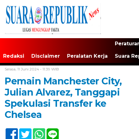
Peratura
Redaksi
Disclaimer
Peralatan Kerja
Suara Re
Home /
Tak Berkategori
Selasa, 11 Juni 2024 - 11:39 WIB
Pemain Manchester City,
Julian Alvarez, Tanggapi
Spekulasi Transfer ke
Chelsea