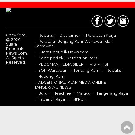
Contact
Us
Copyright
Redaksi
Disclaimer
Peralatan Kerja
@ 2026
Peraturan Jenjang Karir Wartawan dan
Suara
Karyawan
Republik
Suara Republik News.com
News.Com,
All Rights
Kode perilaku Ketentuan Pers
Reserved
PEDOMAN MEDIA SIBER
VISI – MISI
SOP Wartawan
Tentang Kami
Redaksi
Hubungi Kami
ADVERTORIAL IKLAN MEDIA ONLINE
TANGERANG NEWS
Buru
Headline
Maluku
Tangerang Raya
Tapanuli Raya
TNI/Polri