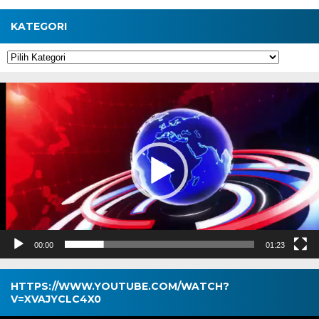
KATEGORI
Kategori
Pemutar
Video
00:00
01:23
HTTPS://WWW.YOUTUBE.COM/WATCH?
V=XVAJYCLC4X0