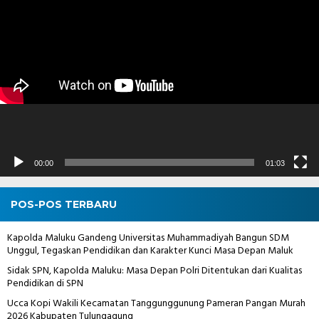
Pemutar
Video
00:00
01:03
POS-POS TERBARU
Kapolda Maluku Gandeng Universitas Muhammadiyah Bangun SDM
Unggul, Tegaskan Pendidikan dan Karakter Kunci Masa Depan Maluk
Sidak SPN, Kapolda Maluku: Masa Depan Polri Ditentukan dari Kualitas
Pendidikan di SPN
Ucca Kopi Wakili Kecamatan Tanggunggunung Pameran Pangan Murah
2026 Kabupaten Tulungagung