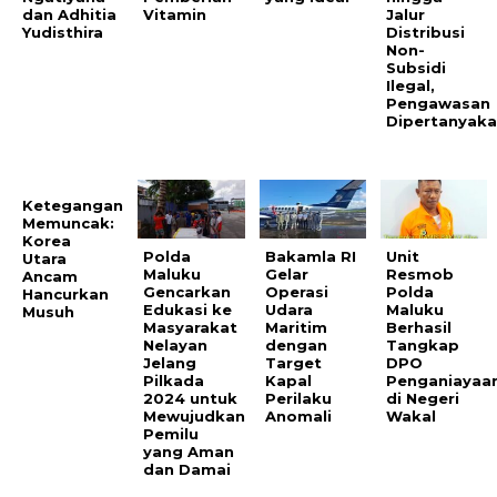
dan Adhitia
Vitamin
Jalur
Yudisthira
Distribusi
Non-
Subsidi
Ilegal,
Pengawasan
Dipertanyak
Ketegangan
Memuncak:
Korea
Polda
Bakamla RI
Unit
Utara
Maluku
Gelar
Resmob
Ancam
Gencarkan
Operasi
Polda
Hancurkan
Edukasi ke
Udara
Maluku
Musuh
Masyarakat
Maritim
Berhasil
Nelayan
dengan
Tangkap
Jelang
Target
DPO
Pilkada
Kapal
Penganiayaa
2024 untuk
Perilaku
di Negeri
Mewujudkan
Anomali
Wakal
Pemilu
yang Aman
dan Damai