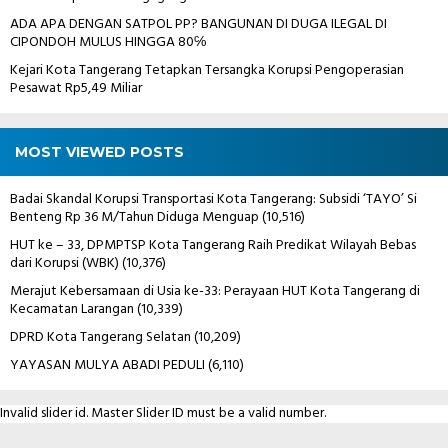
ADA APA DENGAN SATPOL PP? BANGUNAN DI DUGA ILEGAL DI
CIPONDOH MULUS HINGGA 80℅
Kejari Kota Tangerang Tetapkan Tersangka Korupsi Pengoperasian
Pesawat Rp5,49 Miliar
MOST VIEWED POSTS
Badai Skandal Korupsi Transportasi Kota Tangerang: Subsidi ‘TAYO’ Si
Benteng Rp 36 M/Tahun Diduga Menguap
(10,516)
HUT ke – 33, DPMPTSP Kota Tangerang Raih Predikat Wilayah Bebas
dari Korupsi (WBK)
(10,376)
Merajut Kebersamaan di Usia ke-33: Perayaan HUT Kota Tangerang di
Kecamatan Larangan
(10,339)
DPRD Kota Tangerang Selatan
(10,209)
YAYASAN MULYA ABADI PEDULI
(6,110)
Invalid slider id. Master Slider ID must be a valid number.