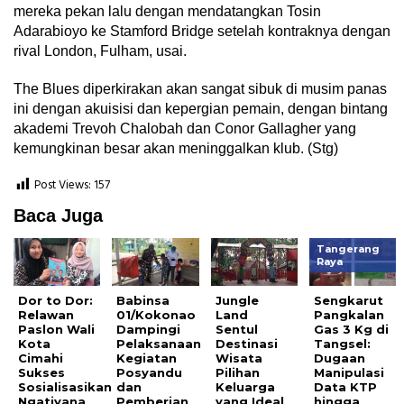
mereka pekan lalu dengan mendatangkan Tosin
Adarabioyo ke Stamford Bridge setelah kontraknya dengan
rival London, Fulham, usai.
The Blues diperkirakan akan sangat sibuk di musim panas
ini dengan akuisisi dan kepergian pemain, dengan bintang
akademi Trevoh Chalobah dan Conor Gallagher yang
kemungkinan besar akan meninggalkan klub. (Stg)
Post Views:
157
Baca Juga
Tangerang
Raya
Dor to Dor:
Babinsa
Jungle
Sengkarut
Relawan
01/Kokonao
Land
Pangkalan
Paslon Wali
Dampingi
Sentul
Gas 3 Kg di
Kota
Pelaksanaan
Destinasi
Tangsel:
Cimahi
Kegiatan
Wisata
Dugaan
Sukses
Posyandu
Pilihan
Manipulasi
Sosialisasikan
dan
Keluarga
Data KTP
Ngatiyana
Pemberian
yang Ideal
hingga