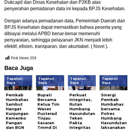
Dukcapil dan Dinas Kesehatan dan P2KB atas
penyerahan pemadanan data ini kepada BPJS Kesehatan.
Dengan adanya pemadanan data, Pemerintah Daerah dan
BPJS Kesehatan dapat memastikan bahwa peserta yang
dibiayai melalui APBD benar-benar memenuhi
persyaratan, sehingga pelayanan JKN menjadi lebih
efektif, efisien, transparan, dan akuntabel. ( Novri ).
Post Views:
559
Baca Juga
Tapanuli
Tapanuli
Tapanuli
Tapanuli
Raya
Raya
Raya
Raya
Pemkab
Bupati
Perkuat
Sinergi
Humbahas
Bersama
Integritas,
Pemkab
Sambut
Ketua Tim
Rutan
Humbahas
Hangat
Wasev
Humbang
bersama
Kunjungan
Pusterad
Hasundutan
Polres
Kemenko
Tinjau
Teken
Humbang
Pangan
Sasaran
Pakta
Hasundutan
dan BGN
Tmmd Di
Integritas
laksanakan