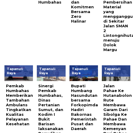
Humbahas
dan
Pembersihan
Komitmen
Material
Bersama
yang
Zero
mengganggu
Halinar
di Sekitar
Jalan SMAN
2
Lintongnihut
menuju
Dolok
Margu
Tapanuli
Tapanuli
Tapanuli
Tapanuli
Raya
Raya
Raya
Raya
Pemkab
Sinergi
Bupati
Jalan
Humbahas
Pemkab
Humbang
Pahae Ke
Memberikan
Humbahas,
Hasundutan
Hutanabolon
Tambahan
Dinas
bersama
Rute
Ambulans
Pertanian
Forkopimda
Membawa
Tingkatkan
Sumut, dan
Hadiri
Garam Dari
Kualitas
Kodim I
Rakornas
Sibolga Ke
Pelayanan
Bukit
Pemerintah
Pahae Dan
Kesehatan
Barisan
Pusat dan
Membawa
laksanakan
Daerah
Kemenyan