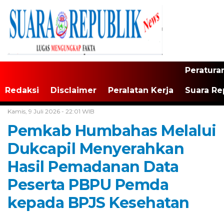
Peratura
Redaksi
Disclaimer
Peralatan Kerja
Suara Re
Home /
Tapanuli Raya
Kamis, 9 Juli 2026 - 22:01 WIB
Pemkab Humbahas Melalui
Dukcapil Menyerahkan
Hasil Pemadanan Data
Peserta PBPU Pemda
kepada BPJS Kesehatan