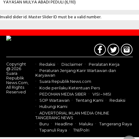
YAYASAN MULYA ABADI PEDULI
(6,110)
Invalid slider id. Master Slider ID must be a valid number.
Contact
Us
Copyright
Redaksi
Disclaimer
Peralatan Kerja
@ 2026
Peraturan Jenjang Karir Wartawan dan
Suara
Karyawan
Republik
Suara Republik News.com
News.Com,
All Rights
Kode perilaku Ketentuan Pers
Reserved
PEDOMAN MEDIA SIBER
VISI – MISI
SOP Wartawan
Tentang Kami
Redaksi
Hubungi Kami
ADVERTORIAL IKLAN MEDIA ONLINE
TANGERANG NEWS
Buru
Headline
Maluku
Tangerang Raya
Tapanuli Raya
TNI/Polri