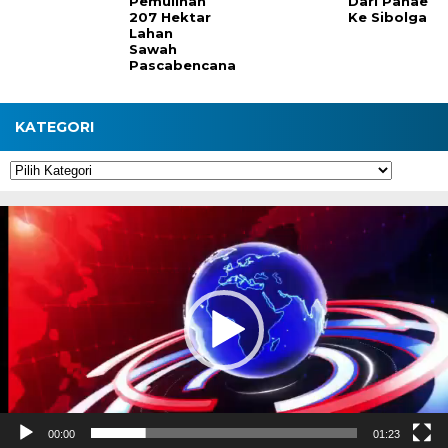
Pemulihan
Dari Pahae
207 Hektar
Ke Sibolga
Lahan
Sawah
Pascabencana
KATEGORI
Kategori
Pemutar
Video
00:00
01:23