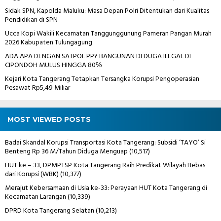
Sidak SPN, Kapolda Maluku: Masa Depan Polri Ditentukan dari Kualitas
Pendidikan di SPN
Ucca Kopi Wakili Kecamatan Tanggunggunung Pameran Pangan Murah
2026 Kabupaten Tulungagung
ADA APA DENGAN SATPOL PP? BANGUNAN DI DUGA ILEGAL DI
CIPONDOH MULUS HINGGA 80℅
Kejari Kota Tangerang Tetapkan Tersangka Korupsi Pengoperasian
Pesawat Rp5,49 Miliar
MOST VIEWED POSTS
Badai Skandal Korupsi Transportasi Kota Tangerang: Subsidi ‘TAYO’ Si
Benteng Rp 36 M/Tahun Diduga Menguap
(10,517)
HUT ke – 33, DPMPTSP Kota Tangerang Raih Predikat Wilayah Bebas
dari Korupsi (WBK)
(10,377)
Merajut Kebersamaan di Usia ke-33: Perayaan HUT Kota Tangerang di
Kecamatan Larangan
(10,339)
DPRD Kota Tangerang Selatan
(10,213)