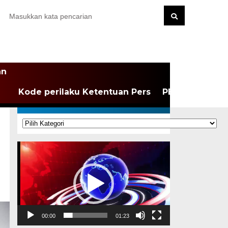
an
Kode perilaku Ketentuan Pers
PEDOMAN MEDI
KATEGORI
Kategori
Pemutar
Video
00:00
01:23