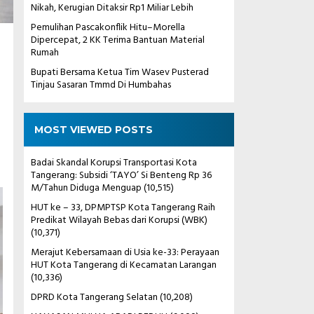
Nikah, Kerugian Ditaksir Rp1 Miliar Lebih
Pemulihan Pascakonflik Hitu–Morella
Dipercepat, 2 KK Terima Bantuan Material
Rumah
Bupati Bersama Ketua Tim Wasev Pusterad
Tinjau Sasaran Tmmd Di Humbahas
MOST VIEWED POSTS
Badai Skandal Korupsi Transportasi Kota
Tangerang: Subsidi ‘TAYO’ Si Benteng Rp 36
M/Tahun Diduga Menguap
(10,515)
HUT ke – 33, DPMPTSP Kota Tangerang Raih
Predikat Wilayah Bebas dari Korupsi (WBK)
(10,371)
Merajut Kebersamaan di Usia ke-33: Perayaan
HUT Kota Tangerang di Kecamatan Larangan
(10,336)
DPRD Kota Tangerang Selatan
(10,208)