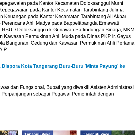
epegawaian pada Kantor Kecamatan Doloksanggul Murni
Kepegawaian pada Kantor Kecamatan Tarabintang Julima
 Keuangan pada Kantor Kecamatan Tarabintang Ali Akbar
g) Perencana Ahli Madya pada Bappelitbangda Ermawati
ada RSUD Doloksanggu dr. Gunawan Parlindungan Sinaga, MKM
n Kawasan Permukinan Ahli Muda pada Dinas PKP Ir. Gayus
elola Bangunan, Gedung dan Kawasan Permukinan Ahli Pertama
A.P.
, Dispora Kota Tangerang Buru-Buru 'Minta Payung' ke
awas dan Fungsional, Bupati yang diwakili Asisten Administrasi
 Perpanjangan sebagai Pegawai Pemerintah dengan
Tapanuli Raya
Tapanuli Raya