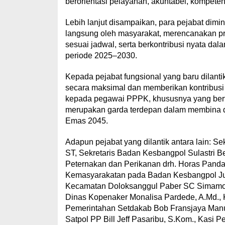
berorientasi pelayanan, akuntabel, kompeten, 
Lebih lanjut disampaikan, para pejabat dimin
langsung oleh masyarakat, merencanakan pr
sesuai jadwal, serta berkontribusi nyata d
periode 2025–2030.
Kepada pejabat fungsional yang baru dilant
secara maksimal dan memberikan kontribusi 
kepada pegawai PPPK, khususnya yang bert
merupakan garda terdepan dalam membina 
Emas 2045.
Adapun pejabat yang dilantik antara lain: S
ST, Sekretaris Badan Kesbangpol Sulastri Be
Peternakan dan Perikanan drh. Horas Panda
Kemasyarakatan pada Badan Kesbangpol Jufl
Kecamatan Doloksanggul Paber SC Simamo
Dinas Kopenaker Monalisa Pardede, A.Md.,
Pemerintahan Setdakab Bob Fransjaya Manu
Satpol PP Bill Jeff Pasaribu, S.Kom., Kas