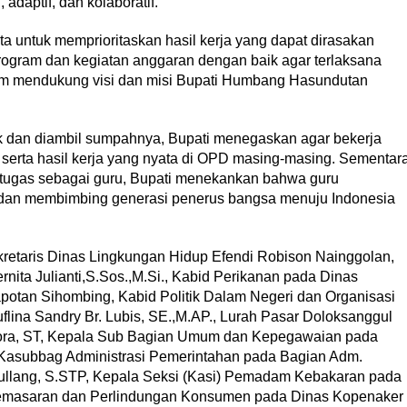
adaptif, dan kolaboratif.
ta untuk memprioritaskan hasil kerja yang dapat dirasakan
ogram dan kegiatan anggaran dengan baik agar terlaksana
alam mendukung visi dan misi Bupati Humbang Hasundutan
ik dan diambil sumpahnya, Bupati menegaskan agar bekerja
serta hasil kerja yang nyata di OPD masing-masing. Sementar
ugas sebagai guru, Bupati menekankan bahwa guru
dan membimbing generasi penerus bangsa menuju Indonesia
ekretaris Dinas Lingkungan Hidup Efendi Robison Nainggolan,
rnita Julianti,S.Sos.,M.Si., Kabid Perikanan pada Dinas
potan Sihombing, Kabid Politik Dalam Negeri dan Organisasi
ina Sandry Br. Lubis, SE.,M.AP., Lurah Pasar Doloksanggul
ra, ST, Kepala Sub Bagian Umum dan Kepegawaian pada
 Kasubbag Administrasi Pemerintahan pada Bagian Adm.
llang, S.STP, Kepala Seksi (Kasi) Pemadam Kebakaran pada
i Pemasaran dan Perlindungan Konsumen pada Dinas Kopenaker