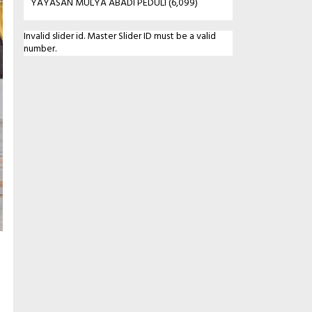
YAYASAN MULYA ABADI PEDULI
(6,099)
Invalid slider id. Master Slider ID must be a valid
number.