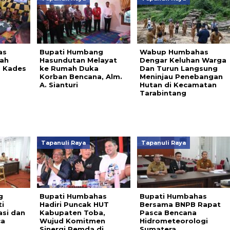
as
Bupati Humbang
Wabup Humbahas
ah
Hasundutan Melayat
Dengar Keluhan Warga
 Kades
ke Rumah Duka
Dan Turun Langsung
Korban Bencana, Alm.
Meninjau Penebangan
A. Sianturi
Hutan di Kecamatan
Tarabintang
Tapanuli Raya
Tapanuli Raya
g
Bupati Humbahas
Bupati Humbahas
i
Hadiri Puncak HUT
Bersama BNPB Rapat
asi dan
Kabupaten Toba,
Pasca Bencana
ca
Wujud Komitmen
Hidrometeorologi
Sinergi Pemda di
Sumatera