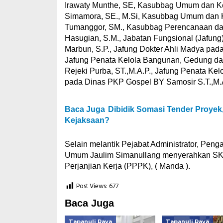
Irawaty Munthe, SE, Kasubbag Umum dan K
Simamora, SE., M.Si, Kasubbag Umum dan 
Tumanggor, SM., Kasubbag Perencanaan dan
Hasugian, S.M., Jabatan Fungsional (Jafun
Marbun, S.P., Jafung Dokter Ahli Madya p
Jafung Penata Kelola Bangunan, Gedung da
Rejeki Purba, ST.,M.A.P., Jafung Penata K
pada Dinas PKP Gospel BY Samosir S.T.,M.
Baca Juga
Dibidik Somasi Tender Proyek
Kejaksaan?
Selain melantik Pejabat Administrator, Peng
Umum Jaulim Simanullang menyerahkan SK
Perjanjian Kerja (PPPK), ( Manda ).
Post Views:
677
Baca Juga
Tapanuli Raya
Tapanuli Raya