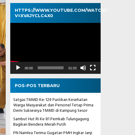
HTTPS://WWW.YOUTUBE.COM/WATCH?
V=XVAJYCLC4X0
Pemutar
Video
00:00
01:03
POS-POS TERBARU
Satgas TMMD Ke-129 Pastikan Kesehatan
Warga Masyarakat dan Personel Tetap Prima
Demi Suksesnya TMMD di Kampung Sesor
Sambut Hut Ri Ke 81 Pemkab Tulungagung
Bagikan Bendera Merah Putih
PN Namlea Terima Gugatan PMH Ingkar Janji