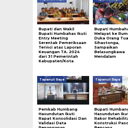
Bupati dan Wakil
Bupati Humbah
Bupati Humbahas Ikuti
Melayat ke Rum
Entry Meeting
Duka Orang Tua
Serentak Pemeriksaan
Sihastonga,
Terinci atas Laporan
Sampaikan
Keuangan TA. 2024
Belasungkawa
dari 31 Pemerintah
Mendalam
Kabupaten/Kota
Tapanuli Raya
Tapanuli Raya
Pemkab Humbang
Bupati Humban
Hasundutan Ikuti
Hasundutan Ikut
Rapat Konsolidasi Dan
Rakor Rehabilit
Validasi Data
Konstruksi Pas
Penanganan
Bencana