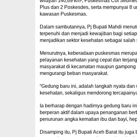
wilayah 140,69 km², Puskesmas Cot Seumeure
Plus dan 2 Poskesdes, serta mempunyai 8 uni
kawasan Puskesmas.
Dalam sambutannya, Pj Bupati Mahdi menutu
terpenuhi dan menjadi kewajiban bagi setia
menjadikan sektor kesehatan sebagai salah
Menurutnya, keberadaan puskesmas merupa
pelayanan kesehatan yang cepat dan terjan
masyarakat di kecamatan maupun gampong 
mengurangi beban masyarakat.
“Gedung baru ini, adalah langkah nyata dan
kesehatan, sekaligus mendorong tercapainy
Ia berharap dengan hadirnya gedung baru in
berperan aktif dalam upaya penanganan berbag
penurunan angka kematian ibu dan bayi, hepa
Disamping itu, Pj Bupati Aceh Barat itu ju