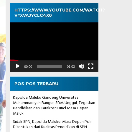
HTTPS://WWW.YOUTUBE.COM/WATCH?
V=XVAJYCLC4X0
Pemutar
Video
00:00
01:03
POS-POS TERBARU
Kapolda Maluku Gandeng Universitas
Muhammadiyah Bangun SDM Unggul, Tegaskan
Pendidikan dan Karakter Kunci Masa Depan
Maluk
Sidak SPN, Kapolda Maluku: Masa Depan Polri
Ditentukan dari Kualitas Pendidikan di SPN