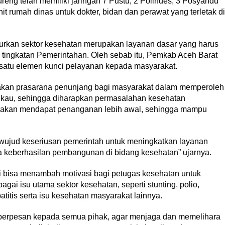
ng telah memiliki jaringan 7 Pustu, 2 Polindes, 3 Posyandu
t rumah dinas untuk dokter, bidan dan perawat yang terletak di
rkan sektor kesehatan merupakan layanan dasar yang harus
p tingkatan Pemerintahan. Oleh sebab itu, Pemkab Aceh Barat
 satu elemen kunci pelayanan kepada masyarakat.
kan prasarana penunjang bagi masyarakat dalam memperoleh
gkau, sehingga diharapkan permasalahan kesehatan
akan mendapat penanganan lebih awal, sehingga mampu
 wujud keseriusan pemerintah untuk meningkatkan layanan
a keberhasilan pembangunan di bidang kesehatan” ujarnya.
i bisa menambah motivasi bagi petugas kesehatan untuk
ai isu utama sektor kesehatan, seperti stunting, polio,
titis serta isu kesehatan masyarakat lainnya.
ga berpesan kepada semua pihak, agar menjaga dan memelihara