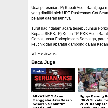
Usai peresmian, Pj Bupati Aceh Barat juga m
yang dimiliki oleh UPT Puskesmas Cot Seu
pejabat daerah lainnya.
Turut hadir dalam acara tersebut unsur Fork
Kepala SKPK, Pj Ketua TP-PKK Aceh Barat,
Camat, unsur Forkopimcam Samatiga, para 
keuchik dan aparatur gampong dalam Kecam
Post Views:
150
Baca Juga
Banten
APKASINDO Akan
Ngopi Bareng R
Menggelar Aksi Besar-
DPW Sukabumi
besaran Menuntut
RGPI Kabupate
Ganti Rugi.
Lebak Perkuat