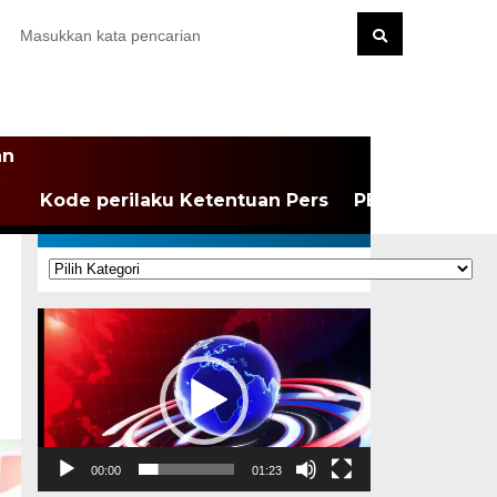
an
Kode perilaku Ketentuan Pers
PEDOMAN MEDI
KATEGORI
Kategori
Pemutar
Video
00:00
01:23