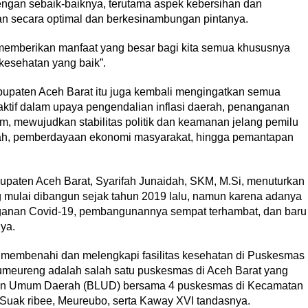
engan sebaik-baiknya, terutama aspek kebersihan dan
an secara optimal dan berkesinambungan pintanya.
 memberikan manfaat yang besar bagi kita semua khususnya
esehatan yang baik”.
abupaten Aceh Barat itu juga kembali mengingatkan semua
ktif dalam upaya pengendalian inflasi daerah, penanganan
m, mewujudkan stabilitas politik dan keamanan jelang pemilu
erah, pemberdayaan ekonomi masyarakat, hingga pemantapan
upaten Aceh Barat, Syarifah Junaidah, SKM, M.Si, menuturkan
ulai dibangun sejak tahun 2019 lalu, namun karena adanya
nganan Covid-19, pembangunannya sempat terhambat, dan baru
ya.
s membenahi dan melengkapi fasilitas kesehatan di Puskesmas
umeureng adalah salah satu puskesmas di Aceh Barat yang
an Umum Daerah (BLUD) bersama 4 puskesmas di Kecamatan
Suak ribee, Meureubo, serta Kaway XVI tandasnya.