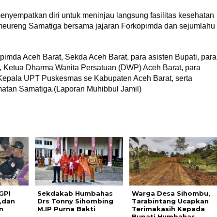
enyempatkan diri untuk meninjau langsung fasilitas kesehatan
meureng Samatiga bersama jajaran Forkopimda dan sejumlahu
opimda Aceh Barat, Sekda Aceh Barat, para asisten Bupati, para
 Ketua Dharma Wanita Persatuan (DWP) Aceh Barat, para
Kepala UPT Puskesmas se Kabupaten Aceh Barat, serta
atan Samatiga.(Laporan Muhibbul Jamil)
GPI
Sekdakab Humbahas
Warga Desa Sihombu,
,dan
Drs Tonny Sihombing
Tarabintang Ucapkan
n
M.IP Purna Bakti
Terimakasih Kepada
Bupati Humbahas.