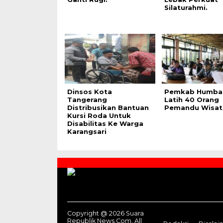
Silaturahmi.
Dinsos Kota
Pemkab Humba
Tangerang
Latih 40 Orang
Distribusikan Bantuan
Pemandu Wisat
Kursi Roda Untuk
Disabilitas Ke Warga
Karangsari
Contact
Us
Copyright @ 2026 Suara
Republik News.Com, All