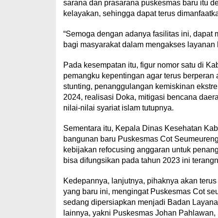
sarana dan prasarana puskesmas baru itu d
kelayakan, sehingga dapat terus dimanfaatk
“Semoga dengan adanya fasilitas ini, dapat
bagi masyarakat dalam mengakses layanan k
Pada kesempatan itu, figur nomor satu di K
pemangku kepentingan agar terus berperan a
stunting, penanggulangan kemiskinan ekstre
2024, realisasi Doka, mitigasi bencana da
nilai-nilai syariat islam tutupnya.
Sementara itu, Kepala Dinas Kesehatan Kab
bangunan baru Puskesmas Cot Seumeureng m
kebijakan refocusing anggaran untuk pena
bisa difungsikan pada tahun 2023 ini terangn
Kedepannya, lanjutnya, pihaknya akan teru
yang baru ini, mengingat Puskesmas Cot se
sedang dipersiapkan menjadi Badan Layan
lainnya, yakni Puskesmas Johan Pahlawan, 