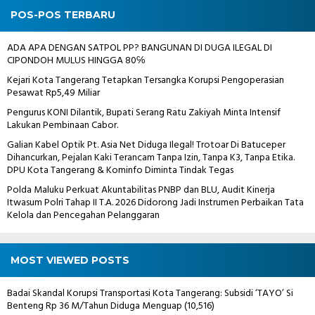
POS-POS TERBARU
ADA APA DENGAN SATPOL PP? BANGUNAN DI DUGA ILEGAL DI
CIPONDOH MULUS HINGGA 80℅
Kejari Kota Tangerang Tetapkan Tersangka Korupsi Pengoperasian
Pesawat Rp5,49 Miliar
Pengurus KONI Dilantik, Bupati Serang Ratu Zakiyah Minta Intensif
Lakukan Pembinaan Cabor.
Galian Kabel Optik Pt. Asia Net Diduga Ilegal! Trotoar Di Batuceper
Dihancurkan, Pejalan Kaki Terancam Tanpa Izin, Tanpa K3, Tanpa Etika.
DPU Kota Tangerang & Kominfo Diminta Tindak Tegas
Polda Maluku Perkuat Akuntabilitas PNBP dan BLU, Audit Kinerja
Itwasum Polri Tahap II T.A. 2026 Didorong Jadi Instrumen Perbaikan Tata
Kelola dan Pencegahan Pelanggaran
MOST VIEWED POSTS
Badai Skandal Korupsi Transportasi Kota Tangerang: Subsidi ‘TAYO’ Si
Benteng Rp 36 M/Tahun Diduga Menguap
(10,516)