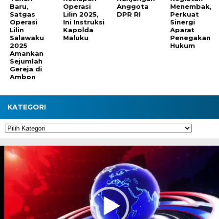
Baru,
Operasi
Anggota
Menembak,
Satgas
Lilin 2025,
DPR RI
Perkuat
Operasi
Ini Instruksi
Sinergi
Lilin
Kapolda
Aparat
Salawaku
Maluku
Penegakan
2025
Hukum
Amankan
Sejumlah
Gereja di
Ambon
KATEGORI
Kategori
Pemutar
Video