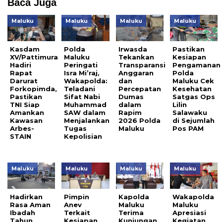
Baca Juga
Maluku
Maluku
Maluku
Maluku
Kasdam
Polda
Irwasda
Pastikan
XV/Pattimura
Maluku
Tekankan
Kesiapan
Hadiri
Peringati
Transparansi
Pengamanan
Rapat
Isra Mi’raj,
Anggaran
Polda
Darurat
Wakapolda:
dan
Maluku Cek
Forkopimda,
Teladani
Percepatan
Kesehatan
Pastikan
Sifat Nabi
Dumas
Satgas Ops
TNI Siap
Muhammad
dalam
Lilin
Amankan
SAW dalam
Rapim
Salawaku
Kawasan
Menjalankan
2026 Polda
di Sejumlah
Arbes-
Tugas
Maluku
Pos PAM
STAIN
Kepolisian
Maluku
Maluku
Maluku
Maluku
Hadirkan
Pimpin
Kapolda
Wakapolda
Rasa Aman
Anev
Maluku
Maluku
Ibadah
Terkait
Terima
Apresiasi
Tahun
Kesiapan
Kunjungan
Kegiatan