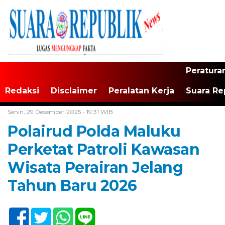
Peratura
Redaksi
Disclaimer
Peralatan Kerja
Suara Re
Home /
Maluku
Senin, 29 Desember 2025 - 19:31 WIB
Polairud Polda Maluku
Perketat Patroli Kawasan
Wisata Perairan Jelang
Tahun Baru 2026