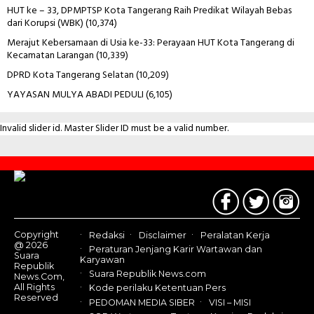
HUT ke – 33, DPMPTSP Kota Tangerang Raih Predikat Wilayah Bebas
dari Korupsi (WBK)
(10,374)
Merajut Kebersamaan di Usia ke-33: Perayaan HUT Kota Tangerang di
Kecamatan Larangan
(10,339)
DPRD Kota Tangerang Selatan
(10,209)
YAYASAN MULYA ABADI PEDULI
(6,105)
Invalid slider id. Master Slider ID must be a valid number.
Contact
Us
Copyright
Redaksi
Disclaimer
Peralatan Kerja
@ 2026
Peraturan Jenjang Karir Wartawan dan
Suara
Karyawan
Republik
Suara Republik News.com
News.Com,
All Rights
Kode perilaku Ketentuan Pers
Reserved
PEDOMAN MEDIA SIBER
VISI – MISI