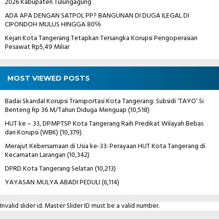
2026 Kabupaten Tulungagung
ADA APA DENGAN SATPOL PP? BANGUNAN DI DUGA ILEGAL DI
CIPONDOH MULUS HINGGA 80℅
Kejari Kota Tangerang Tetapkan Tersangka Korupsi Pengoperasian
Pesawat Rp5,49 Miliar
MOST VIEWED POSTS
Badai Skandal Korupsi Transportasi Kota Tangerang: Subsidi ‘TAYO’ Si
Benteng Rp 36 M/Tahun Diduga Menguap
(10,518)
HUT ke – 33, DPMPTSP Kota Tangerang Raih Predikat Wilayah Bebas
dari Korupsi (WBK)
(10,379)
Merajut Kebersamaan di Usia ke-33: Perayaan HUT Kota Tangerang di
Kecamatan Larangan
(10,342)
DPRD Kota Tangerang Selatan
(10,213)
YAYASAN MULYA ABADI PEDULI
(6,114)
Invalid slider id. Master Slider ID must be a valid number.