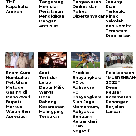
TMP
Tangerang
Pengawasan
Jabung
Kapahaha
Memulai
Dinkes dan
Kian
Ambon
Perjalanan
Polres
Terkuak,
Pendidikan
Dipertanyakan
Pihak
Dengan
Sekolah
Antusias
dan Komite
Terancam
Dipolisikan
Enam Guru
Saat
Prediksi
Pelaksanaan
Humbahas
Tertidur
Bhayangkara
“MUSRENBAN
Pelatihan
Lelap
FC vs
2022 ”
Metode
Dapur Milik
Adhyaksa
Desa
Gasing di
Warga
FC:
Peusar
Manokwari,
Desa
Bhayangkara
Kecamatan
Bupati
Rahong
Siap Jaga
Panongan
Markus
Kecamatan
Momentum,
Berjalan
Waran Beri
Malingping
Adhyaksa
Lancar.
Apresiasi
Terbakar
Berjuang
Keluar dari
Tren
Negatif