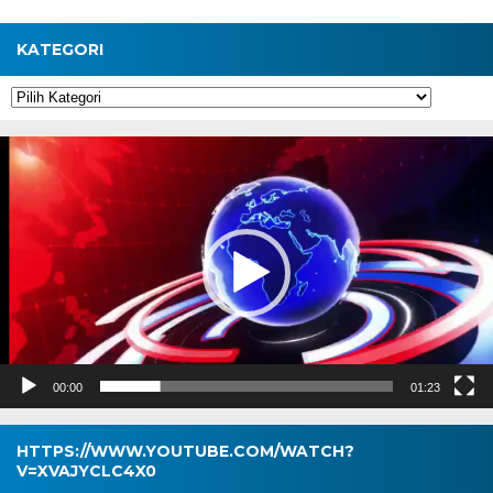
KATEGORI
Kategori
Pemutar
Video
00:00
01:23
HTTPS://WWW.YOUTUBE.COM/WATCH?
V=XVAJYCLC4X0