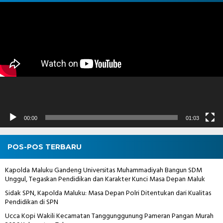
Pemutar
Video
00:00
01:03
POS-POS TERBARU
Kapolda Maluku Gandeng Universitas Muhammadiyah Bangun SDM
Unggul, Tegaskan Pendidikan dan Karakter Kunci Masa Depan Maluk
Sidak SPN, Kapolda Maluku: Masa Depan Polri Ditentukan dari Kualitas
Pendidikan di SPN
Ucca Kopi Wakili Kecamatan Tanggunggunung Pameran Pangan Murah