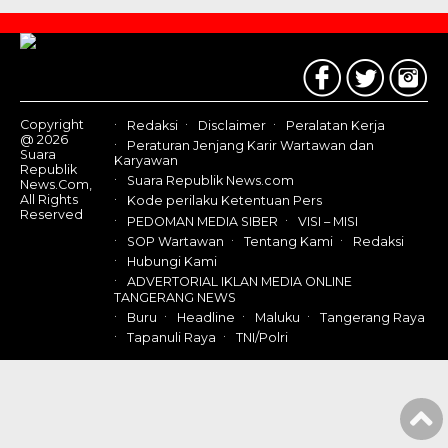
Contact
Us
Copyright
Redaksi
Disclaimer
Peralatan Kerja
@ 2026
Peraturan Jenjang Karir Wartawan dan
Suara
Karyawan
Republik
Suara Republik News.com
News.Com,
All Rights
Kode perilaku Ketentuan Pers
Reserved
PEDOMAN MEDIA SIBER
VISI – MISI
SOP Wartawan
Tentang Kami
Redaksi
Hubungi Kami
ADVERTORIAL IKLAN MEDIA ONLINE
TANGERANG NEWS
Buru
Headline
Maluku
Tangerang Raya
Tapanuli Raya
TNI/Polri