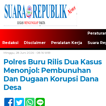
Peratura
Redaksi
Disclaimer
Peralatan Kerja
Suara Re
Home /
Tak Berkategori
Minggu, 28 Juni 2026 - 08:16 WIB
Polres Buru Rilis Dua Kasus
Menonjol: Pembunuhan
Dan Dugaan Korupsi Dana
Desa