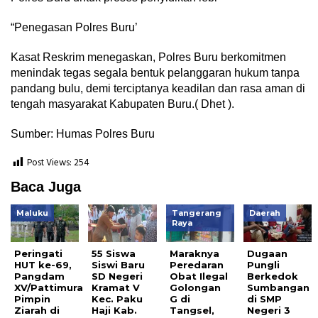
“Penegasan Polres Buru’
Kasat Reskrim menegaskan, Polres Buru berkomitmen
menindak tegas segala bentuk pelanggaran hukum tanpa
pandang bulu, demi terciptanya keadilan dan rasa aman di
tengah masyarakat Kabupaten Buru.( Dhet ).
Sumber: Humas Polres Buru
Post Views:
254
Baca Juga
Maluku
Tangerang
Daerah
Raya
Peringati
55 Siswa
Maraknya
Dugaan
HUT ke-69,
Siswi Baru
Peredaran
Pungli
Pangdam
SD Negeri
Obat Ilegal
Berkedok
XV/Pattimura
Kramat V
Golongan
Sumbangan
Pimpin
Kec. Paku
G di
di SMP
Ziarah di
Haji Kab.
Tangsel,
Negeri 3