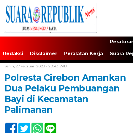
Peratura
Redaksi
Disclaimer
Peralatan Kerja
Suara Re
Home /
Tak Berkategori
Senin, 27 Februari 2023 - 20:43 WIB
Polresta Cirebon Amankan
Dua Pelaku Pembuangan
Bayi di Kecamatan
Palimanan