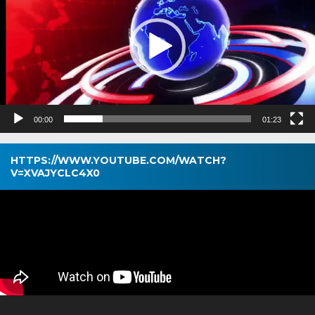
00:00
01:23
HTTPS://WWW.YOUTUBE.COM/WATCH?
V=XVAJYCLC4X0
Pemutar
Video