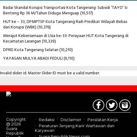
Badai Skandal Korupsi Transportasi Kota Tangerang: Subsidi ‘TAYO’ Si
Benteng Rp 36 M/Tahun Diduga Menguap
(10,517)
HUT ke – 33, DPMPTSP Kota Tangerang Raih Predikat Wilayah Bebas
dari Korupsi (WBK)
(10,376)
Merajut Kebersamaan di Usia ke-33: Perayaan HUT Kota Tangerang di
Kecamatan Larangan
(10,339)
DPRD Kota Tangerang Selatan
(10,210)
YAYASAN MULYA ABADI PEDULI
(6,110)
Invalid slider id. Master Slider ID must be a valid number.
Contact
Us
Copyright
Redaksi
Disclaimer
Peralatan Kerja
@ 2026
Peraturan Jenjang Karir Wartawan dan
Suara
Karyawan
Republik
Suara Republik News.com