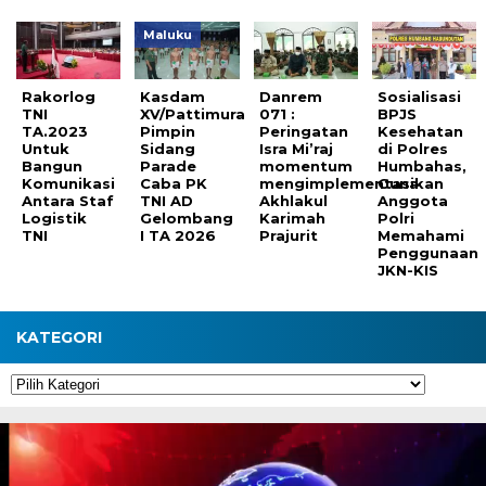
Maluku
Rakorlog
Kasdam
Danrem
Sosialisasi
TNI
XV/Pattimura
071 :
BPJS
TA.2023
Pimpin
Peringatan
Kesehatan
Untuk
Sidang
Isra Mi’raj
di Polres
Bangun
Parade
momentum
Humbahas,
Komunikasi
Caba PK
mengimplementasikan
Guna
Antara Staf
TNI AD
Akhlakul
Anggota
Logistik
Gelombang
Karimah
Polri
TNI
I TA 2026
Prajurit
Memahami
Penggunaan
JKN-KIS
KATEGORI
Kategori
Pemutar
Video