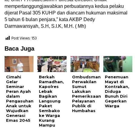
mempertanggungjawabkan perbuatannya kedua pelaku
dijerat Pasal 305 KUHP dan diancam hukuman maksimal
5 tahun 6 bulan penjara,” kata AKBP Dedy
Darmawansyah, S.H, S.I.K, M.H. ( Mh)
Post Views:
153
Baca Juga
Cimahi
Berkah
Ombudsman
Penemuan
Gelar
Ramadhan,
Perwakilan
Mayat di
Seminar
Kapolres
Sumut
Kontrakan,
Peran Ayah
Lebak
Lakukan
Diduga
dalam
Bagikan
Pemeriksaan
Bunuh Diri
Pengasuhan
Langsung
Pelayanan
Gegerkan
Anak untuk
Paket
Publik di
Warga
Wujudkan
Sembako
Humbahas
Generasi
ke Warga
Emas 2045
Kurang
Mampu