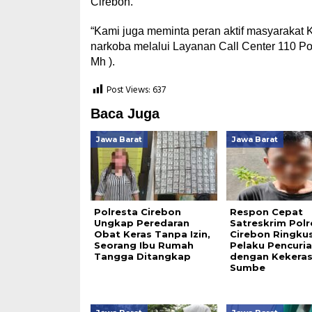
Cirebon.
“Kami juga meminta peran aktif masyarakat 
narkoba melalui Layanan Call Center 110 Pol
Mh ).
Post Views:
637
Baca Juga
Jawa Barat
Jawa Barat
Polresta Cirebon
Respon Cepat
Ungkap Peredaran
Satreskrim Polr
Obat Keras Tanpa Izin,
Cirebon Ringku
Seorang Ibu Rumah
Pelaku Pencuri
Tangga Ditangkap
dengan Kekeras
Sumbe