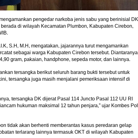
mengamankan pengedar narkoba jenis sabu yang berinisial D
ng berada di wilayah Kecamatan Plumbon, Kabupaten Cirebon,
WIB.
I.K, S.H, M.H, mengatakan, jajarannya turut mengamankan
ercatat sebagai warga Kabupaten Cirebon tersebut. Diantaranya
 4,90 gram, pakaian, handphone, sepeda motor, dan lainnya.
an tersangka berikut seluruh barang bukti tersebut untuk
ini, tersangka juga masih menjalani pemeriksaan intensif di
a, tersangka DK dijerat Pasal 114 Juncto Pasal 112 UU RI
iancam hukuman maksimal 12 tahun penjara,” ujar Kombes Pol
bon tidak akan berhenti memberantas kasus peredaran gelap
atan terlarang lainnya termasuk OKT di wilayah Kabupaten