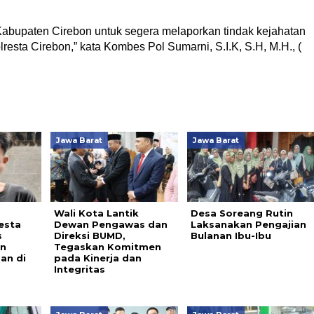
Kabupaten Cirebon untuk segera melaporkan tindak kejahatan
resta Cirebon,” kata Kombes Pol Sumarni, S.I.K, S.H, M.H., (
Jawa Barat
Jawa Barat
Wali Kota Lantik
Desa Soreang Rutin
esta
Dewan Pengawas dan
Laksanakan Pengajian
s
Direksi BUMD,
Bulanan Ibu-Ibu
an
Tegaskan Komitmen
an di
pada Kinerja dan
Integritas