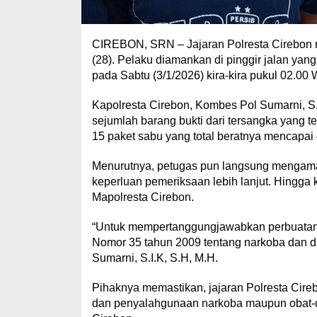
CIREBON, SRN – Jajaran Polresta Cirebon 
(28). Pelaku diamankan di pinggir jalan ya
pada Sabtu (3/1/2026) kira-kira pukul 02.00 
Kapolresta Cirebon, Kombes Pol Sumarni, S.
sejumlah barang bukti dari tersangka yang t
15 paket sabu yang total beratnya mencapai
Menurutnya, petugas pun langsung mengamank
keperluan pemeriksaan lebih lanjut. Hingga k
Mapolresta Cirebon.
“Untuk mempertanggungjawabkan perbuatanny
Nomor 35 tahun 2009 tentang narkoba dan d
Sumarni, S.I.K, S.H, M.H.
Pihaknya memastikan, jajaran Polresta Cire
dan penyalahgunaan narkoba maupun obat-ob