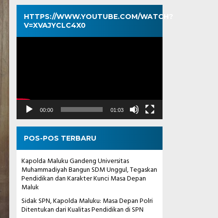
HTTPS://WWW.YOUTUBE.COM/WATCH?
V=XVAJYCLC4X0
Pemutar
Video
00:00
01:03
POS-POS TERBARU
Kapolda Maluku Gandeng Universitas
Muhammadiyah Bangun SDM Unggul, Tegaskan
Pendidikan dan Karakter Kunci Masa Depan
Maluk
Sidak SPN, Kapolda Maluku: Masa Depan Polri
Ditentukan dari Kualitas Pendidikan di SPN