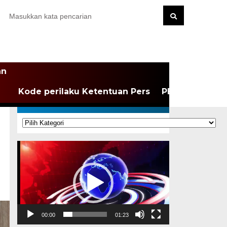
an
Kode perilaku Ketentuan Pers
PEDOMAN MEDI
KATEGORI
Kategori
Pemutar
Video
00:00
01:23