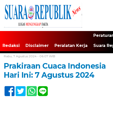
Peratura
Redaksi
Disclaimer
Peralatan Kerja
Suara Re
Home /
Tak Berkategori
Rabu, 7 Agustus 2024 - 06:07 WIB
Prakiraan Cuaca Indonesia
Hari Ini: 7 Agustus 2024