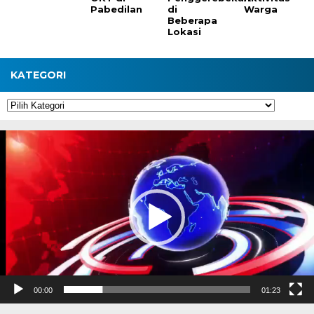
Pabedilan
di
Warga
Beberapa
Lokasi
KATEGORI
Kategori
Pemutar
Video
00:00
01:23