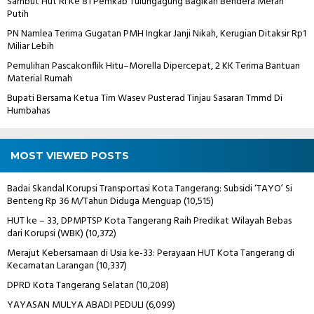
Sambut Hut Ri Ke 81 Pemkab Tulungagung Bagikan Bendera Merah
Putih
PN Namlea Terima Gugatan PMH Ingkar Janji Nikah, Kerugian Ditaksir Rp1
Miliar Lebih
Pemulihan Pascakonflik Hitu–Morella Dipercepat, 2 KK Terima Bantuan
Material Rumah
Bupati Bersama Ketua Tim Wasev Pusterad Tinjau Sasaran Tmmd Di
Humbahas
MOST VIEWED POSTS
Badai Skandal Korupsi Transportasi Kota Tangerang: Subsidi ‘TAYO’ Si
Benteng Rp 36 M/Tahun Diduga Menguap
(10,515)
HUT ke – 33, DPMPTSP Kota Tangerang Raih Predikat Wilayah Bebas
dari Korupsi (WBK)
(10,372)
Merajut Kebersamaan di Usia ke-33: Perayaan HUT Kota Tangerang di
Kecamatan Larangan
(10,337)
DPRD Kota Tangerang Selatan
(10,208)
YAYASAN MULYA ABADI PEDULI
(6,099)