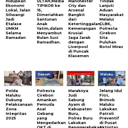
Hidupkan
ULTAH,Media
Manchester
Tindak
Ekonomi
TIPIKOR ke
City dan
Lanjuti
Lokal, Jalan
15,
Arsenal
Aduan
Siliwangi
Dimeriahkan
Bangkit
Masyarakat
Jadi
Santunan
dari
Melalui
Etalase
Anak
Ketertinggalan,
CLBK,
UMKM
Yatim,dalam
Kemenangan
Polresta
Selama
Menyambut
Krusial
Cirebon
Ramadan
Bulan Suci
Jaga Jarak
Sita
Ramadhan.
dengan
Puluhan
Liverpool
Botol Miras
di Puncak
Klasemen
Daerah
Maluku
Polda
Polresta
Maraknya
Jelang Idul
Maluku
Cirebon
Judi
Fitri,
Dukung
Amankan
Sabung
Brimob
Pelaksanaan
Pemuda
Ayam di
Maluku
Zona
Asal
Kabupaten
Lakukan
Integritas
Gebang
Buru,
Patroli
2025
yang
Polres Buru
Preventif
Mengedarkan
Lakukan
di Pusat
OKT di
Penggerebekan
Aktivitas