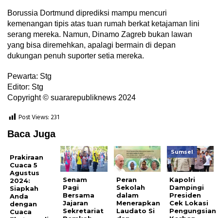
Borussia Dortmund diprediksi mampu mencuri
kemenangan tipis atas tuan rumah berkat ketajaman lini
serang mereka. Namun, Dinamo Zagreb bukan lawan
yang bisa diremehkan, apalagi bermain di depan
dukungan penuh suporter setia mereka.
Pewarta: Stg
Editor: Stg
Copyright © suararepubliknews 2024
Post Views:
231
Baca Juga
Sumsel
Prakiraan
Cuaca 5
Agustus
Senam
Peran
Kapolri
2024:
Pagi
Sekolah
Dampingi
Siapkah
Bersama
dalam
Presiden
Anda
Jajaran
Menerapkan
Cek Lokasi
dengan
Sekretariat
Laudato Si
Pengungsian
Cuaca