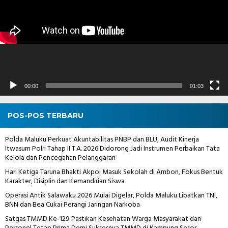
00:00
01:03
POS-POS TERBARU
Polda Maluku Perkuat Akuntabilitas PNBP dan BLU, Audit Kinerja
Itwasum Polri Tahap II T.A. 2026 Didorong Jadi Instrumen Perbaikan Tata
Kelola dan Pencegahan Pelanggaran
Hari Ketiga Taruna Bhakti Akpol Masuk Sekolah di Ambon, Fokus Bentuk
Karakter, Disiplin dan Kemandirian Siswa
Operasi Antik Salawaku 2026 Mulai Digelar, Polda Maluku Libatkan TNI,
BNN dan Bea Cukai Perangi Jaringan Narkoba
Satgas TMMD Ke-129 Pastikan Kesehatan Warga Masyarakat dan