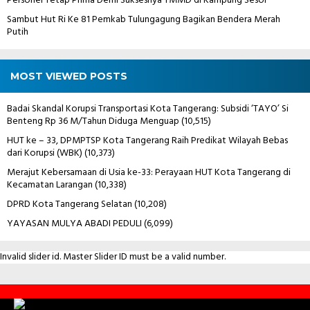
Personel Tetap Prima Demi Suksesnya TMMD di Kampung Sesor
Sambut Hut Ri Ke 81 Pemkab Tulungagung Bagikan Bendera Merah
Putih
MOST VIEWED POSTS
Badai Skandal Korupsi Transportasi Kota Tangerang: Subsidi ‘TAYO’ Si
Benteng Rp 36 M/Tahun Diduga Menguap
(10,515)
HUT ke – 33, DPMPTSP Kota Tangerang Raih Predikat Wilayah Bebas
dari Korupsi (WBK)
(10,373)
Merajut Kebersamaan di Usia ke-33: Perayaan HUT Kota Tangerang di
Kecamatan Larangan
(10,338)
DPRD Kota Tangerang Selatan
(10,208)
YAYASAN MULYA ABADI PEDULI
(6,099)
Invalid slider id. Master Slider ID must be a valid number.
Contact
Us