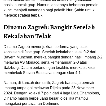
posisi puncak grup. Namun, absennya beberapa pemain
kunci menjadi tantangan bagi pelatih Nuri Şahin untuk
meracik strategi terbaik.
Dinamo Zagreb: Bangkit Setelah
Kekalahan Telak
Dinamo Zagreb menunjukkan performa yang tidak
konsisten di fase grup. Setelah kekalahan telak 9-2 dari
Bayern Munchen, mereka bangkit dengan hasil imbang 2-2
melawan AS Monaco, serta kemenangan 2-0 atas
Salzburg. Dalam pertandingan terakhir, mereka sukses
membekuk Slovan Bratislava dengan skor 4-1.
Namun, di kancah domestik, Zagreb baru saja bermain
imbang tanpa gol melawan Rijeka pada 23 November
2024. Dengan koleksi 7 poin dari 4 laga Liga Champions,
Dinamo masih berpeluang besar lolos jika mampu
mengatasi perlawanan Dortmund.