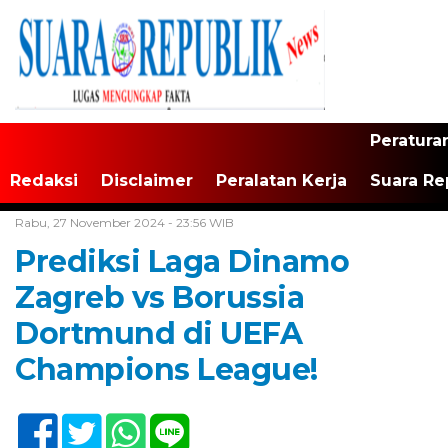
Peratura
Redaksi
Disclaimer
Peralatan Kerja
Suara Re
Home /
Tak Berkategori
Rabu, 27 November 2024 - 23:56 WIB
Prediksi Laga Dinamo
Zagreb vs Borussia
Dortmund di UEFA
Champions League!