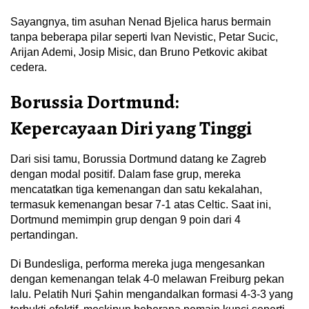
Sayangnya, tim asuhan Nenad Bjelica harus bermain
tanpa beberapa pilar seperti Ivan Nevistic, Petar Sucic,
Arijan Ademi, Josip Misic, dan Bruno Petkovic akibat
cedera.
Borussia Dortmund:
Kepercayaan Diri yang Tinggi
Dari sisi tamu, Borussia Dortmund datang ke Zagreb
dengan modal positif. Dalam fase grup, mereka
mencatatkan tiga kemenangan dan satu kekalahan,
termasuk kemenangan besar 7-1 atas Celtic. Saat ini,
Dortmund memimpin grup dengan 9 poin dari 4
pertandingan.
Di Bundesliga, performa mereka juga mengesankan
dengan kemenangan telak 4-0 melawan Freiburg pekan
lalu. Pelatih Nuri Şahin mengandalkan formasi 4-3-3 yang