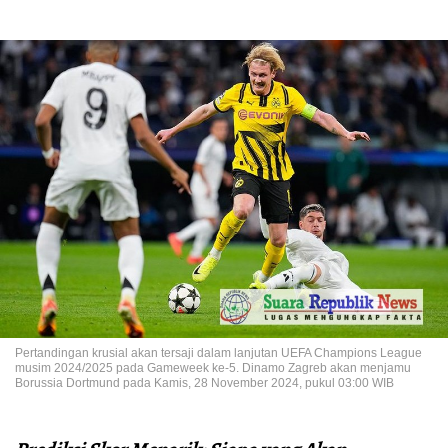
Pertandingan krusial akan tersaji dalam lanjutan UEFA Champions League
musim 2024/2025 pada Gameweek ke-5. Dinamo Zagreb akan menjamu
Borussia Dortmund pada Kamis, 28 November 2024, pukul 03:00 WIB