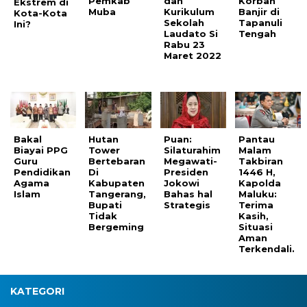
Pemkab
dan
Korban
Ekstrem di
Muba
Kurikulum
Banjir di
Kota-Kota
Sekolah
Tapanuli
Ini?
Laudato Si
Tengah
Rabu 23
Maret 2022
Bakal
Hutan
Puan:
Pantau
Biayai PPG
Tower
Silaturahim
Malam
Guru
Bertebaran
Megawati-
Takbiran
Pendidikan
Di
Presiden
1446 H,
Agama
Kabupaten
Jokowi
Kapolda
Islam
Tangerang,
Bahas hal
Maluku:
Bupati
Strategis
Terima
Tidak
Kasih,
Bergeming
Situasi
Aman
Terkendali.
KATEGORI