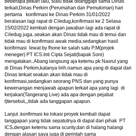
beberapa pekan lalu, slalu tidak ditanggapi sama Dinas
terkait,Dinas Perkim (Perumahan dan Pemukiman) hari
pertama konfirmasi ke Dinas Perkim 31/01/2022
beralasan lagi rapat di Ciledug,konfirmasi ke 2 Selasa
15/02/2022 kembali dengan jawaban lagi ada rapat di
Ciledug juga..seakan akan Dinas tidak mau di temui dan
tidak mau di konfirmasi awak media.sedangkan hasil
konfirmasi lewat by fhone ke salah satu P.M(projek
meneger) PT ICS.Inti Cipta Sejati(bapak Soni)
mengatakan..Abang langsung aja ketemu pk Nasrul yang
di Dinas Perkim,katanya lirih.namun apa yang di dapat dari
Dinas terkait seakan akan tidak mau di
konfirmasi,sedangkan seorang PNS dan yang punya
kewenangan menjawab apapun terkait apa yang lagi di
kerjakan(Tangerang Live) ada apa dengan pejabat
t)tersebut,,,tidak ada tanggapan apapun.
Lanjut .konfirmasi ke lokasi proyek kembali dapat
tanggapan yang tidak sepatutnya di dapat dari pihak PT
ICS,dengan ketemu sama scurity,dan di halang halangi
dengan alasan saya juga di perintah sama