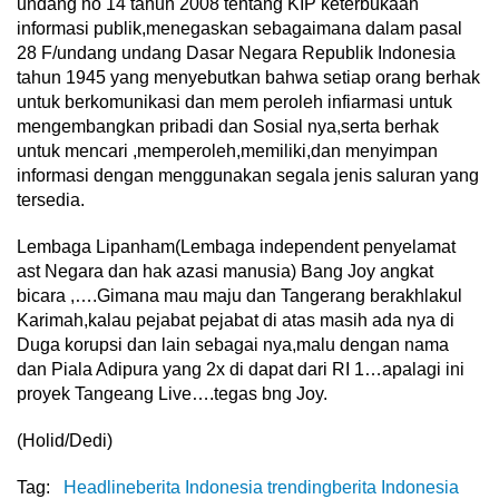
undang no 14 tahun 2008 tentang KIP keterbukaan
informasi publik,menegaskan sebagaimana dalam pasal
28 F/undang undang Dasar Negara Republik Indonesia
tahun 1945 yang menyebutkan bahwa setiap orang berhak
untuk berkomunikasi dan mem peroleh infiarmasi untuk
mengembangkan pribadi dan Sosial nya,serta berhak
untuk mencari ,memperoleh,memiliki,dan menyimpan
informasi dengan menggunakan segala jenis saluran yang
tersedia.
Lembaga Lipanham(Lembaga independent penyelamat
ast Negara dan hak azasi manusia) Bang Joy angkat
bicara ,….Gimana mau maju dan Tangerang berakhlakul
Karimah,kalau pejabat pejabat di atas masih ada nya di
Duga korupsi dan lain sebagai nya,malu dengan nama
dan Piala Adipura yang 2x di dapat dari RI 1…apalagi ini
proyek Tangeang Live….tegas bng Joy.
(Holid/Dedi)
Tag:
Headlineberita Indonesia trendingberita Indonesia