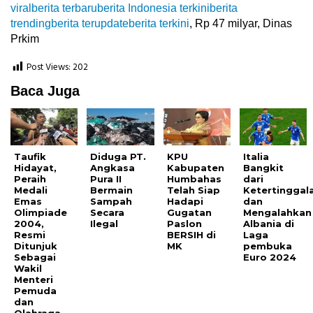
viralberita terbaruberita Indonesia terkiniberita
trendingberita terupdateberita terkini
, Rp 47 milyar, Dinas
Prkim
Post Views:
202
Baca Juga
Taufik
Diduga PT.
KPU
Italia
Hidayat,
Angkasa
Kabupaten
Bangkit
Peraih
Pura II
Humbahas
dari
Medali
Bermain
Telah Siap
Ketertinggal
Emas
Sampah
Hadapi
dan
Olimpiade
Secara
Gugatan
Mengalahkan
2004,
Ilegal
Paslon
Albania di
Resmi
BERSIH di
Laga
Ditunjuk
MK
pembuka
Sebagai
Euro 2024
Wakil
Menteri
Pemuda
dan