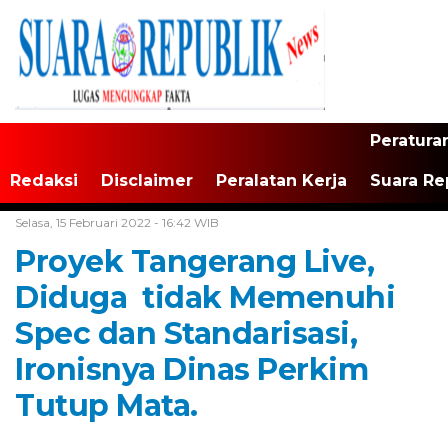
Peratura
Redaksi
Disclaimer
Peralatan Kerja
Suara Re
Home /
Tak Berkategori
Selasa, 15 Februari 2022 - 16:42 WIB
Proyek Tangerang Live,
Diduga tidak Memenuhi
Spec dan Standarisasi,
Ironisnya Dinas Perkim
Tutup Mata.