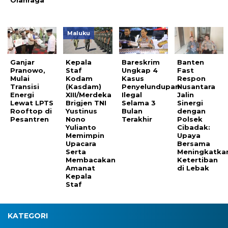
Olahraga
Maluku
Ganjar
Kepala
Bareskrim
Banten
Pranowo,
Staf
Ungkap 4
Fast
Mulai
Kodam
Kasus
Respon
Transisi
(Kasdam)
Penyelundupan
Nusantara
Energi
XIII/Merdeka
Ilegal
Jalin
Lewat LPTS
Brigjen TNI
Selama 3
Sinergi
Rooftop di
Yustinus
Bulan
dengan
Pesantren
Nono
Terakhir
Polsek
Yulianto
Cibadak:
Memimpin
Upaya
Upacara
Bersama
Serta
Meningkatka
Membacakan
Ketertiban
Amanat
di Lebak
Kepala
Staf
KATEGORI